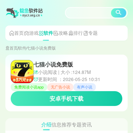
首页
游戏
攻略
排行
专题
软件
首页
软件
七猫小说免费版
七猫小说免费版
小说阅读 | 大小 :124.87M
更新时间 ：2026-05-25 10:31
免费阅读小说app
无广告小说
有声小说
安卓手机下载
介绍
信息
推荐
专题
资讯