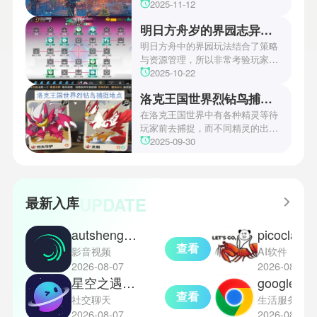
趣的玩家们可以继续留守鲶鱼网！
中第四关是许多玩家遇到困难的地
2025-11-12
方。本文小编将为玩家们带来详细
明日方舟岁的界园志异攻略
机关破谜范式第四关通关方法，助
玩家们能够顺利通关！有兴趣的玩
明日方舟中的界园玩法结合了策略
家们快来一起看看吧！
与资源管理，所以非常考验玩家的
操作和规划能力。游戏里拥有先
2025-10-22
锋、近卫、重装等八大职业干员，
洛克王国世界烈钻鸟捕捉地点
丰富多样的角色体系足以满足不同
战术需求。电表倒转是界园中的核
在洛克王国世界中有各种精灵等待
心挑战之一，玩家需合理利用通宝
玩家前去捕捉，而不同精灵的出现
和特殊钱币进行资源转换。明日方
地点和捕捉方式也各不相同。有少
2025-09-30
舟的玩法既讲求策略，也需要依赖
玩家想知道烈钻鸟的捕捉位置。以
一定运气，新手玩家可以通过本攻
下是小编为大家准备的烈钻鸟的捕
略更好地理解和通关。此外，界园
捉地点攻略，感兴趣的玩家们可以
中的“见字图册”系统也增添了收集
一起来看看吧！
UPDATE
最新入库
乐趣和探索深度，丰富了玩家的游
戏里的体验。
autsheng手机版
picocla
查看
影音视频
AI软件
2026-08-07
2026-08-07
星空之遇聊天
google chrome浏
查看
社交聊天
生活服务
2026-08-07
2026-08-07