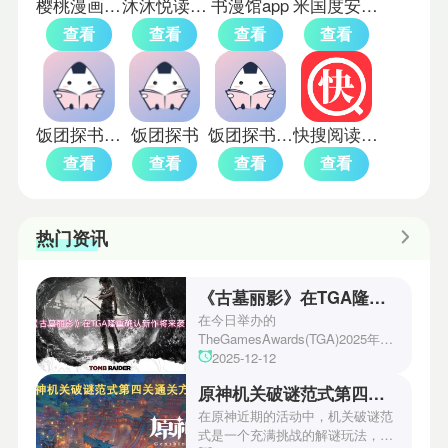
樱桃漫画app
沐沐悦读免费版app
书漫馆app
米国度安卓版
查看
查看
查看
查看
饭团探书免费版
饭团探书
饭团探书旧版
快搜阅读器免费版
查看
查看
查看
查看
热门资讯
《古墓丽影》在TGA隆重确认新作将来袭！
在今日举办的
TheGamesAwards(TGA)2025年度
游戏颁奖典礼中，古墓丽影系列公
2025-12-12
开了全新作的最新预告片段。这一
原神机关破谜范式第四关通关方法
场资讯让众多玩家们都非常期待！
本次官方也宣布游戏将于2027年登
在原神近期的活动中，机关破谜范
陆PS5、Xbox以及PC平台！有兴
式是一个充满挑战的解谜玩法，其