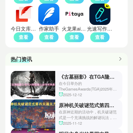
今日文库手机版
作家助手
火龙果ai降重
光速写作老版本
查看
查看
查看
查看
热门资讯
《古墓丽影》在TGA隆重确认新作将来袭！
在今日举办的
TheGamesAwards(TGA)2025年度
游戏颁奖典礼中，古墓丽影系列公
2025-12-12
开了全新作的最新预告片段。这一
原神机关破谜范式第四关通关方法
场资讯让众多玩家们都非常期待！
本次官方也宣布游戏将于2027年登
在原神近期的活动中，机关破谜范
陆PS5、Xbox以及PC平台！有兴
式是一个充满挑战的解谜玩法，其
趣的玩家们可以继续留守鲶鱼网！
中第四关是许多玩家遇到困难的地
2025-11-12
方。本文小编将为玩家们带来详细