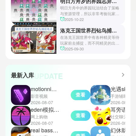
明日方舟岁的界园志异攻略
机关破谜范式第四关通关方法，助
玩家们能够顺利通关！有兴趣的玩
明日方舟中的界园玩法结合了策略
家们快来一起看看吧！
与资源管理，所以非常考验玩家的
操作和规划能力。游戏里拥有先
2025-10-22
锋、近卫、重装等八大职业干员，
洛克王国世界烈钻鸟捕捉地点
丰富多样的角色体系足以满足不同
战术需求。电表倒转是界园中的核
在洛克王国世界中有各种精灵等待
心挑战之一，玩家需合理利用通宝
玩家前去捕捉，而不同精灵的出现
和特殊钱币进行资源转换。明日方
地点和捕捉方式也各不相同。有少
2025-09-30
舟的玩法既讲求策略，也需要依赖
玩家想知道烈钻鸟的捕捉位置。以
一定运气，新手玩家可以通过本攻
下是小编为大家准备的烈钻鸟的捕
略更好地理解和通关。此外，界园
捉地点攻略，感兴趣的玩家们可以
中的“见字图册”系统也增添了收集
一起来看看吧！
UPDATE
最新入库
乐趣和探索深度，丰富了玩家的游
戏里的体验。
motionninja中文版
光遇sky星河
查看
影音视频
手游辅助
2026-08-07
2026-08-07
eden模拟器正式版
耳旁语音
查看
网上购物
社交聊天
2026-08-07
2026-08-07
real bass电贝司吉他
幻休助眠