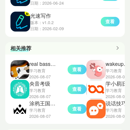
日期：2026-06-24
光速写作
查看
版本：v1.0.2
日期：2026-02-09
相关推荐
real bass电贝司吉他
wakeup课程表旧版本
查看
学习教育
学习教育
2026-08-07
2026-08-07
央音考级
学小易旧
查看
学习教育
学习教育
2026-08-07
2026-08-07
涂鸦王国绘画平台
说话技巧
查看
学习教育
学习教育
2026-08-07
2026-08-06