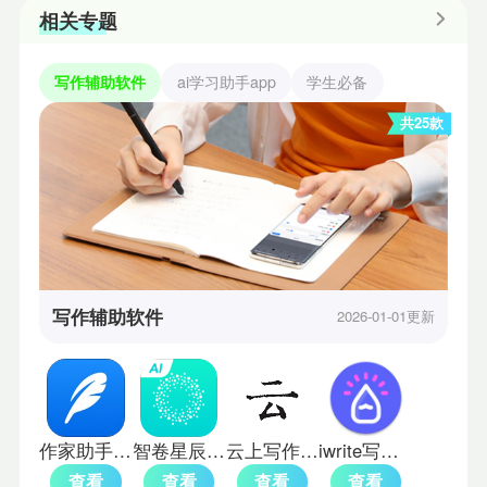
相关专题
写作辅助软件
ai学习助手app
学生必备
共25款
写作辅助软件
2026-01-01更新
作家助手手机版
智卷星辰app
云上写作app免费版
iwrite写作平台
查看
查看
查看
查看