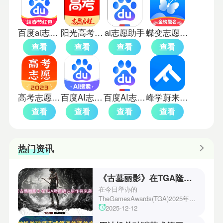
百度ai志愿报考助手
阳光高考免费版
ai志愿助手
蝶变志愿免费版
查看
查看
查看
查看
高考志愿指南电子版
百度AI志愿助手
百度AI志愿助手手机版
峰学蔚来高考志愿规划
查看
查看
查看
查看
热门资讯
《古墓丽影》在TGA隆重确认新作将来袭！
在今日举办的
TheGamesAwards(TGA)2025年度
游戏颁奖典礼中，古墓丽影系列公
2025-12-12
开了全新作的最新预告片段。这一