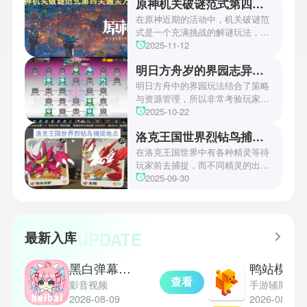
原神机关破谜范式第四关通关方法
场资讯让众多玩家们都非常期待！
本次官方也宣布游戏将于2027年登
在原神近期的活动中，机关破谜范
陆PS5、Xbox以及PC平台！有兴
式是一个充满挑战的解谜玩法，其
趣的玩家们可以继续留守鲶鱼网！
中第四关是许多玩家遇到困难的地
2025-11-12
方。本文小编将为玩家们带来详细
明日方舟岁的界园志异攻略
机关破谜范式第四关通关方法，助
玩家们能够顺利通关！有兴趣的玩
明日方舟中的界园玩法结合了策略
家们快来一起看看吧！
与资源管理，所以非常考验玩家的
操作和规划能力。游戏里拥有先
2025-10-22
锋、近卫、重装等八大职业干员，
洛克王国世界烈钻鸟捕捉地点
丰富多样的角色体系足以满足不同
战术需求。电表倒转是界园中的核
在洛克王国世界中有各种精灵等待
心挑战之一，玩家需合理利用通宝
玩家前去捕捉，而不同精灵的出现
和特殊钱币进行资源转换。明日方
地点和捕捉方式也各不相同。有少
2025-09-30
舟的玩法既讲求策略，也需要依赖
玩家想知道烈钻鸟的捕捉位置。以
一定运气，新手玩家可以通过本攻
下是小编为大家准备的烈钻鸟的捕
略更好地理解和通关。此外，界园
捉地点攻略，感兴趣的玩家们可以
中的“见字图册”系统也增添了收集
一起来看看吧！
UPDATE
最新入库
乐趣和探索深度，丰富了玩家的游
戏里的体验。
黑白弹幕安卓版
鸭站模拟器
查看
影音视频
手游辅助
2026-08-09
2026-08-09