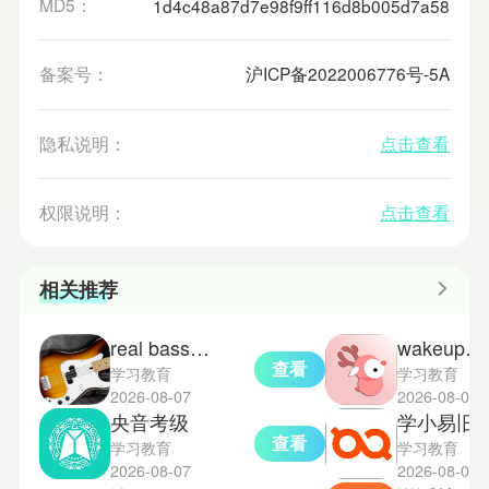
MD5：
1d4c48a87d7e98f9ff116d8b005d7a58
备案号：
沪ICP备2022006776号-5A
隐私说明：
点击查看
权限说明：
点击查看
相关推荐
real bass电贝司吉他
wakeup课程表旧版本
查看
学习教育
学习教育
2026-08-07
2026-08-07
央音考级
学小易旧
查看
学习教育
学习教育
2026-08-07
2026-08-07