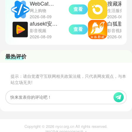
WebCat手机版
搜藏家免
查看
网上购物
生活服务
2026-08-09
2026-08-08
afusekt安卓版
白狐影视
查看
影音视频
影音视频
2026-08-09
2026-08-08
最热评价
提示：请自觉遵守互联网相关政策法规，只代表网友观点，与本
站立场无关!
Copyright © 2026 nycr.org.cn All rights reserved.
湘ICP备2026022626号-1