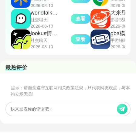
2026-08-10
2026-08-10
worldtalk国际版
大米星球
查看
社交聊天
影音视频
2026-08-10
2026-08-10
lookus情侣定位软件
gba模拟器手机版
查看
社交聊天
手游辅助
2026-08-10
2026-08-10
最热评价
提示：请自觉遵守互联网相关政策法规，只代表网友观点，与本
站立场无关!