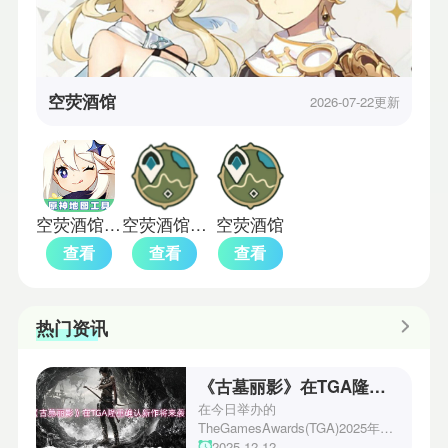
空荧酒馆
2026-07-22更新
空荧酒馆原神地图手机版
空荧酒馆手机版
空荧酒馆
查看
查看
查看
热门资讯
《古墓丽影》在TGA隆重确认新作将来袭！
在今日举办的
TheGamesAwards(TGA)2025年度
游戏颁奖典礼中，古墓丽影系列公
2025-12-12