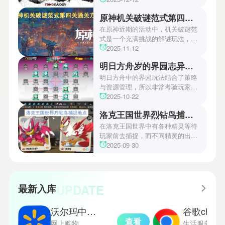
开了全新作的最新预告片段。这一
原神机关破谜范式第四关通关方法
场资讯让众多玩家们都非常期待！
本次官方也宣布游戏将于2027年登
在原神近期的活动中，机关破谜范
陆PS5、Xbox以及PC平台！有兴
式是一个充满挑战的解谜玩法，其
趣的玩家们可以继续留守鲶鱼网！
中第四关是许多玩家遇到困难的地
2025-11-12
方。本文小编将为玩家们带来详细
明日方舟岁的界园志异攻略
机关破谜范式第四关通关方法，助
玩家们能够顺利通关！有兴趣的玩
明日方舟中的界园玩法结合了策略
家们快来一起看看吧！
与资源管理，所以非常考验玩家的
操作和规划能力。游戏里拥有先
2025-10-22
锋、近卫、重装等八大职业干员，
洛克王国世界烈钻鸟捕捉地点
丰富多样的角色体系足以满足不同
战术需求。电表倒转是界园中的核
在洛克王国世界中有各种精灵等待
心挑战之一，玩家需合理利用通宝
玩家前去捕捉，而不同精灵的出现
和特殊钱币进行资源转换。明日方
地点和捕捉方式也各不相同。有少
2025-09-30
舟的玩法既讲求策略，也需要依赖
玩家想知道烈钻鸟的捕捉位置。以
一定运气，新手玩家可以通过本攻
下是小编为大家准备的烈钻鸟的捕
略更好地理解和通关。此外，界园
捉地点攻略，感兴趣的玩家们可以
中的“见字图册”系统也增添了收集
一起来看看吧！
UPDATE
最新入库
乐趣和探索深度，丰富了玩家的游
戏里的体验。
沃尔玛中文版
谷歌chrome
查看
网上购物
生活服务