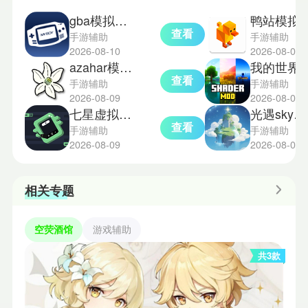
gba模拟器手机版
鸭站模拟器
查看
手游辅助
手游辅助
2026-08-10
2026-08-09
azahar模拟器
我的世界光影材质
查看
手游辅助
手游辅助
2026-08-09
2026-08-08
七星虚拟机免费版
光遇sky星河
查看
手游辅助
手游辅助
2026-08-09
2026-08-07
相关专题
空荧酒馆
游戏辅助
共3款