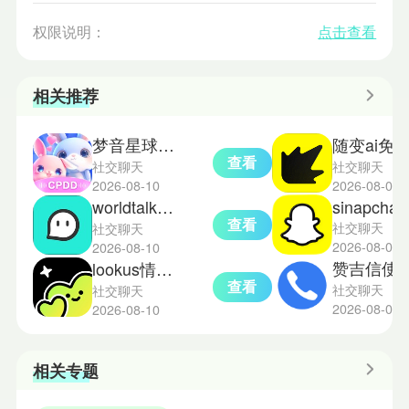
权限说明：
点击查看
相关推荐
梦音星球手机版
随变ai免费
查看
社交聊天
社交聊天
2026-08-10
2026-08-09
worldtalk国际版
sinapchat
查看
社交聊天
社交聊天
2026-08-08
2026-08-10
赞吉信使
lookus情侣定位软件
查看
社交聊天
社交聊天
2026-08-08
2026-08-10
相关专题