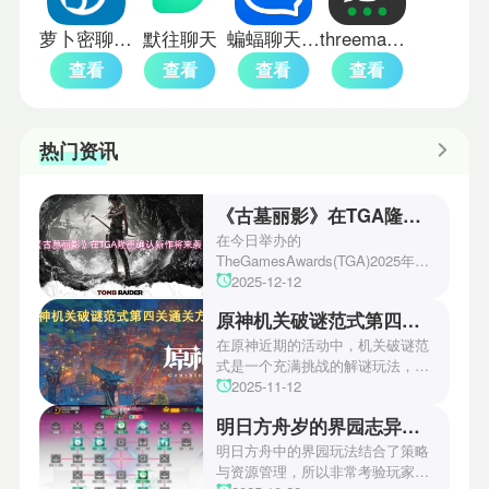
萝卜密聊手机版
默往聊天
蝙蝠聊天加密
threema手机版
查看
查看
查看
查看
热门资讯
《古墓丽影》在TGA隆重确认新作将来袭！
在今日举办的
TheGamesAwards(TGA)2025年度
游戏颁奖典礼中，古墓丽影系列公
2025-12-12
开了全新作的最新预告片段。这一
原神机关破谜范式第四关通关方法
场资讯让众多玩家们都非常期待！
本次官方也宣布游戏将于2027年登
在原神近期的活动中，机关破谜范
陆PS5、Xbox以及PC平台！有兴
式是一个充满挑战的解谜玩法，其
趣的玩家们可以继续留守鲶鱼网！
中第四关是许多玩家遇到困难的地
2025-11-12
方。本文小编将为玩家们带来详细
明日方舟岁的界园志异攻略
机关破谜范式第四关通关方法，助
玩家们能够顺利通关！有兴趣的玩
明日方舟中的界园玩法结合了策略
家们快来一起看看吧！
与资源管理，所以非常考验玩家的