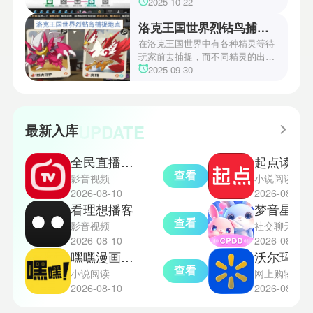
操作和规划能力。游戏里拥有先
2025-10-22
锋、近卫、重装等八大职业干员，
洛克王国世界烈钻鸟捕捉地点
丰富多样的角色体系足以满足不同
战术需求。电表倒转是界园中的核
在洛克王国世界中有各种精灵等待
心挑战之一，玩家需合理利用通宝
玩家前去捕捉，而不同精灵的出现
和特殊钱币进行资源转换。明日方
地点和捕捉方式也各不相同。有少
2025-09-30
舟的玩法既讲求策略，也需要依赖
玩家想知道烈钻鸟的捕捉位置。以
一定运气，新手玩家可以通过本攻
下是小编为大家准备的烈钻鸟的捕
略更好地理解和通关。此外，界园
捉地点攻略，感兴趣的玩家们可以
中的“见字图册”系统也增添了收集
一起来看看吧！
UPDATE
最新入库
乐趣和探索深度，丰富了玩家的游
戏里的体验。
全民直播官方版
起点读书
查看
影音视频
小说阅读
2026-08-10
2026-08-10
看理想播客
梦音星球
查看
影音视频
社交聊天
2026-08-10
2026-08-10
嘿嘿漫画手机版
沃尔玛中
查看
小说阅读
网上购物
2026-08-10
2026-08-10