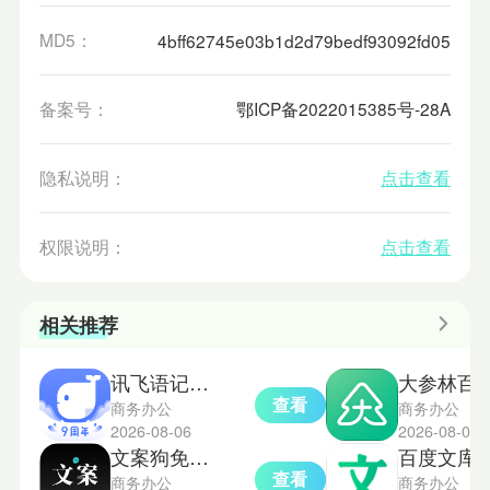
MD5：
4bff62745e03b1d2d79bedf93092fd05
备案号：
鄂ICP备2022015385号-28A
隐私说明：
点击查看
权限说明：
点击查看
相关推荐
讯飞语记免费版
大参林百科
查看
商务办公
商务办公
2026-08-06
2026-08-04
文案狗免费版
百度文库A
查看
商务办公
商务办公