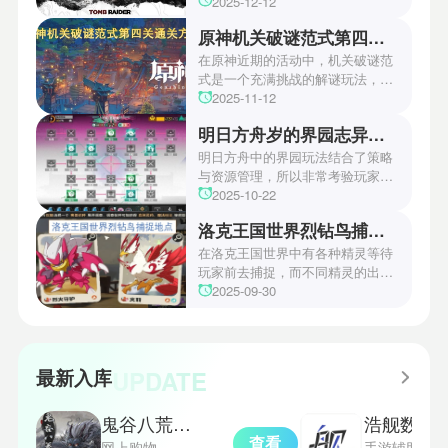
游戏颁奖典礼中，古墓丽影系列公
2025-12-12
开了全新作的最新预告片段。这一
原神机关破谜范式第四关通关方法
场资讯让众多玩家们都非常期待！
本次官方也宣布游戏将于2027年登
在原神近期的活动中，机关破谜范
陆PS5、Xbox以及PC平台！有兴
式是一个充满挑战的解谜玩法，其
趣的玩家们可以继续留守鲶鱼网！
中第四关是许多玩家遇到困难的地
2025-11-12
方。本文小编将为玩家们带来详细
明日方舟岁的界园志异攻略
机关破谜范式第四关通关方法，助
玩家们能够顺利通关！有兴趣的玩
明日方舟中的界园玩法结合了策略
家们快来一起看看吧！
与资源管理，所以非常考验玩家的
操作和规划能力。游戏里拥有先
2025-10-22
锋、近卫、重装等八大职业干员，
洛克王国世界烈钻鸟捕捉地点
丰富多样的角色体系足以满足不同
战术需求。电表倒转是界园中的核
在洛克王国世界中有各种精灵等待
心挑战之一，玩家需合理利用通宝
玩家前去捕捉，而不同精灵的出现
和特殊钱币进行资源转换。明日方
地点和捕捉方式也各不相同。有少
2025-09-30
舟的玩法既讲求策略，也需要依赖
玩家想知道烈钻鸟的捕捉位置。以
一定运气，新手玩家可以通过本攻
下是小编为大家准备的烈钻鸟的捕
略更好地理解和通关。此外，界园
捉地点攻略，感兴趣的玩家们可以
中的“见字图册”系统也增添了收集
一起来看看吧！
UPDATE
最新入库
乐趣和探索深度，丰富了玩家的游
戏里的体验。
鬼谷八荒辅助器
浩舰数据
查看
网上购物
手游辅助