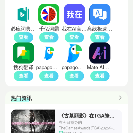
必应词典安卓版
千亿词霸
我在AI官方版
离线极速翻译器
查看
查看
查看
查看
搜狗翻译
papago中韩翻译
papago安卓版
Mate AI免费版
查看
查看
查看
查看
热门资讯
《古墓丽影》在TGA隆重确认新作将来袭！
在今日举办的
TheGamesAwards(TGA)2025年度