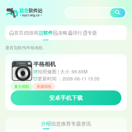
首页
游戏
攻略
排行
专题
软件
首页
软件
半格相机
半格相机
拍照修图 | 大小 :95.65M
更新时间 ：2026-06-11 15:35
复古相机
美颜相机
安卓手机下载
介绍
信息
推荐
专题
资讯