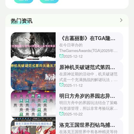
热门资讯
《古墓丽影》在TGA隆重确认新作将来袭！
在今日举办的
TheGamesAwards(TGA)2025年度
游戏颁奖典礼中，古墓丽影系列公
2025-12-12
开了全新作的最新预告片段。这一
原神机关破谜范式第四关通关方法
场资讯让众多玩家们都非常期待！
本次官方也宣布游戏将于2027年登
在原神近期的活动中，机关破谜范
陆PS5、Xbox以及PC平台！有兴
式是一个充满挑战的解谜玩法，其
趣的玩家们可以继续留守鲶鱼网！
中第四关是许多玩家遇到困难的地
2025-11-12
方。本文小编将为玩家们带来详细
明日方舟岁的界园志异攻略
机关破谜范式第四关通关方法，助
玩家们能够顺利通关！有兴趣的玩
明日方舟中的界园玩法结合了策略
家们快来一起看看吧！
与资源管理，所以非常考验玩家的
操作和规划能力。游戏里拥有先
2025-10-22
锋、近卫、重装等八大职业干员，
洛克王国世界烈钻鸟捕捉地点
丰富多样的角色体系足以满足不同
战术需求。电表倒转是界园中的核
在洛克王国世界中有各种精灵等待