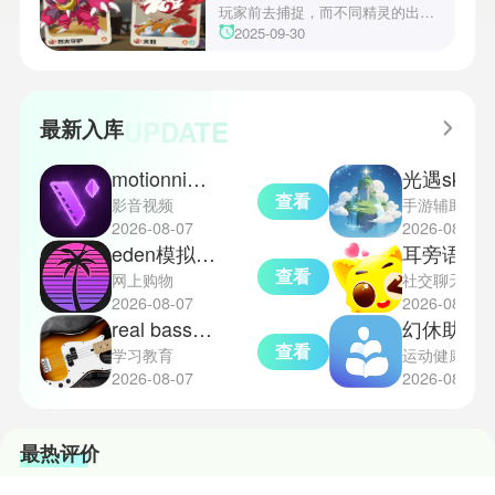
心挑战之一，玩家需合理利用通宝
玩家前去捕捉，而不同精灵的出现
和特殊钱币进行资源转换。明日方
地点和捕捉方式也各不相同。有少
2025-09-30
舟的玩法既讲求策略，也需要依赖
玩家想知道烈钻鸟的捕捉位置。以
一定运气，新手玩家可以通过本攻
下是小编为大家准备的烈钻鸟的捕
略更好地理解和通关。此外，界园
捉地点攻略，感兴趣的玩家们可以
中的“见字图册”系统也增添了收集
一起来看看吧！
UPDATE
最新入库
乐趣和探索深度，丰富了玩家的游
戏里的体验。
motionninja中文版
光遇sky星河
查看
影音视频
手游辅助
2026-08-07
2026-08-07
eden模拟器正式版
耳旁语音
查看
网上购物
社交聊天
2026-08-07
2026-08-07
real bass电贝司吉他
幻休助眠
查看
学习教育
运动健康
2026-08-07
2026-08-07
最热评价