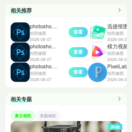
相关推荐
photoshop手机版
迅捷抠图
查看
拍照修图
拍照修图
2026-08-07
2026-08-05
photoshop免费版
模力视频
查看
拍照修图
拍照修图
2026-08-07
2026-08-05
photoshop中文版
PixelLab汉
查看
拍照修图
拍照修图
2026-08-07
2026-08-05
相关专题
复古相机
美颜相机
共6款