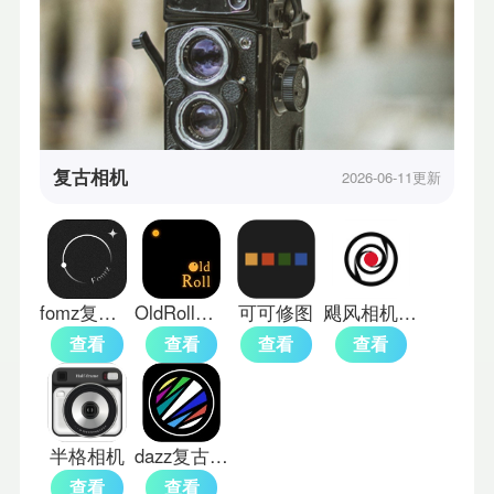
复古相机
2026-06-11更新
fomz复古相机
OldRoll复古胶片相机免费版
可可修图
飓风相机手机版
查看
查看
查看
查看
半格相机
dazz复古相机
查看
查看