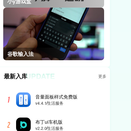
小y游戏盒
谷歌输入法
UPDATE
最新入库
更多
音量面板样式免费版
v4.4.1
生活服务
布丁ui车机版
v2.2.0
生活服务