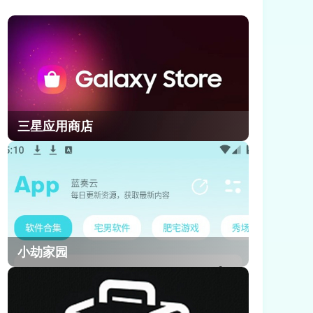
副C优势。小编把奥黛塔的全量角色资
料和实测数据整理完毕，从人物背景
到核心玩法都梳理清楚，不管是剧情
党还是强度党都能快速全面了解她，
今天就给大家带来原神奥黛塔的完整
角色信息介绍。
三星应用商店
小劫家园