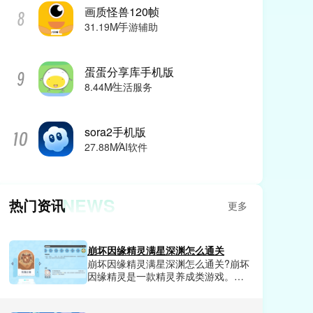
画质怪兽120帧
31.19M
手游辅助
蛋蛋分享库手机版
8.44M
生活服务
sora2手机版
27.88M
AI软件
NEWS
热门资讯
更多
崩坏因缘精灵满星深渊怎么通关
崩坏因缘精灵满星深渊怎么通关?崩坏
因缘精灵是一款精灵养成类游戏。在
这款游戏里每天都会有很多的副本任
务可以挑战，完成挑战就可以获得相