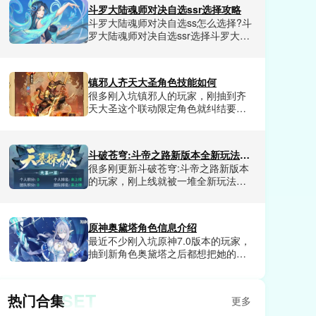
应的福利，包含各种稀有资源，道具
斗罗大陆魂师对决自选ssr选择攻略
和兑换券等等，其中深渊副本算是难
斗罗大陆魂师对决自选ss怎么选择?斗
度比较高的副本，迄今为止能够满星
罗大陆魂师对决自选ssr选择斗罗大陆
通关的玩家很少，所以这里小编给大
魂师对决游戏中拥有超多角色可以任
家提供了崩坏因缘精灵满星深渊通关
由玩家选择，也有很多SSR级角色，
攻略，不要错过了!
那么玩家该怎么选择呢?今天小编这里
镇邪人齐天大圣角色技能如何
为大家带来了斗罗大陆魂师对决自选
很多刚入坑镇邪人的玩家，刚抽到齐
ssr选择推荐，从控制系，辅助系，强
天大圣这个联动限定角色就纠结要不
攻系和敏攻系展开，想选择到最合适
要花资源拉满，有人说他群攻清怪爽
自己的SSR级角色玩家赶紧来看看
但技能机制复杂不好上手，也有人把
吧。
他练满后在地宫副本里乱杀，关于他
斗破苍穹:斗帝之路新版本全新玩法有哪些
的技能强度争议一直没停过。小编把
很多刚更新斗破苍穹:斗帝之路新版本
他全技能的实战细节全测了一遍，今
的玩家，刚上线就被一堆全新玩法搞
天就给大家详细讲讲镇邪人齐天大圣
得摸不着头脑，小编把本次版本所有
的角色技能如何。
新内容全测了一遍，踩了无数坑，终
于摸出一套适配所有新玩法的通关思
原神奥黛塔角色信息介绍
路，能直接解锁90%的新版本隐藏机
最近不少刚入坑原神7.0版本的玩家，
缘，不管是组队秘境还是公平竞技，
抽到新角色奥黛塔之后都想把她的背
都能拿到远超普通玩家的丰厚奖励。
景设定、技能机制、配队逻辑摸透，
今天就直接给大家揭晓斗破苍穹:斗帝
要么只知道她是至冬的芭蕾舞者，对
之路新版本的全新玩法都有哪些。
她的完整人设和实战定位一知半解，
SET
热门合集
更多
要么乱堆资源完全发挥不出她的辅助