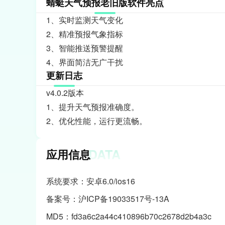
蜻蜓天气预报老旧版软件亮点
1、实时监测天气变化
2、精准预报气象指标
3、智能推送预警提醒
4、界面简洁无广干扰
更新日志
v4.0.2版本
1、提升天气预报准确度。
2、优化性能，运行更流畅。
DATA
应用信息
系统要求：安卓6.0/ios16
备案号：沪ICP备19033517号-13A
MD5：fd3a6c2a44c410896b70c2678d2b4a3c