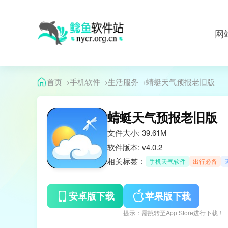
网
→
→
→
首页
手机软件
生活服务
蜻蜓天气预报老旧版
蜻蜓天气预报老旧版
文件大小: 39.61M
软件版本: v4.0.2
相关标签：
手机天气软件
出行必备
安卓版下载
苹果版下载
提示：需跳转至App Store进行下载！