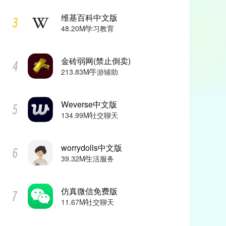
维基百科中文版
48.20M
学习教育
金砖弱网(禁止倒卖)
213.83M
手游辅助
Weverse中文版
134.99M
社交聊天
worrydolls中文版
39.32M
生活服务
仿真微信免费版
11.67M
社交聊天