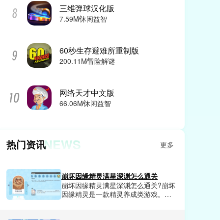
三维弹球汉化版
7.59M
休闲益智
60秒生存避难所重制版
200.11M
冒险解谜
网络天才中文版
66.06M
休闲益智
NEWS
热门资讯
更多
崩坏因缘精灵满星深渊怎么通关
崩坏因缘精灵满星深渊怎么通关?崩坏
因缘精灵是一款精灵养成类游戏。在
这款游戏里每天都会有很多的副本任
务可以挑战，完成挑战就可以获得相