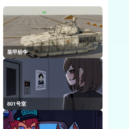
副C优势。小编把奥黛塔的全量角色资
料和实测数据整理完毕，从人物背景
到核心玩法都梳理清楚，不管是剧情
党还是强度党都能快速全面了解她，
今天就给大家带来原神奥黛塔的完整
角色信息介绍。
装甲纷争
801号室