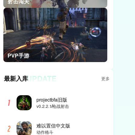
射击闯关
PVP手游
UPDATE
最新入库
更多
projectbfa旧版
v0.2.2.1
枪战射击
难以置信中文版
动作格斗