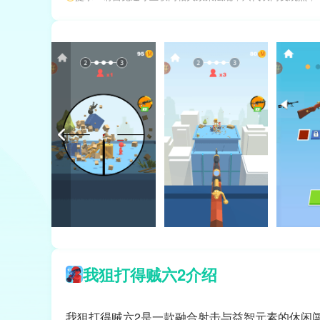
我狙打得贼六2介绍
我狙打得贼六2是一款融合射击与益智元素的休闲