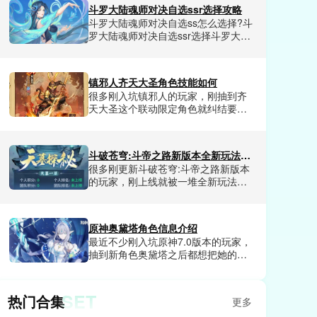
应的福利，包含各种稀有资源，道具
斗罗大陆魂师对决自选ssr选择攻略
和兑换券等等，其中深渊副本算是难
斗罗大陆魂师对决自选ss怎么选择?斗
度比较高的副本，迄今为止能够满星
罗大陆魂师对决自选ssr选择斗罗大陆
通关的玩家很少，所以这里小编给大
魂师对决游戏中拥有超多角色可以任
家提供了崩坏因缘精灵满星深渊通关
由玩家选择，也有很多SSR级角色，
攻略，不要错过了!
那么玩家该怎么选择呢?今天小编这里
镇邪人齐天大圣角色技能如何
为大家带来了斗罗大陆魂师对决自选
很多刚入坑镇邪人的玩家，刚抽到齐
ssr选择推荐，从控制系，辅助系，强
天大圣这个联动限定角色就纠结要不
攻系和敏攻系展开，想选择到最合适
要花资源拉满，有人说他群攻清怪爽
自己的SSR级角色玩家赶紧来看看
但技能机制复杂不好上手，也有人把
吧。
他练满后在地宫副本里乱杀，关于他
斗破苍穹:斗帝之路新版本全新玩法有哪些
的技能强度争议一直没停过。小编把
很多刚更新斗破苍穹:斗帝之路新版本
他全技能的实战细节全测了一遍，今
的玩家，刚上线就被一堆全新玩法搞
天就给大家详细讲讲镇邪人齐天大圣
得摸不着头脑，小编把本次版本所有
的角色技能如何。
新内容全测了一遍，踩了无数坑，终
于摸出一套适配所有新玩法的通关思
原神奥黛塔角色信息介绍
路，能直接解锁90%的新版本隐藏机
最近不少刚入坑原神7.0版本的玩家，
缘，不管是组队秘境还是公平竞技，
抽到新角色奥黛塔之后都想把她的背
都能拿到远超普通玩家的丰厚奖励。
景设定、技能机制、配队逻辑摸透，
今天就直接给大家揭晓斗破苍穹:斗帝
要么只知道她是至冬的芭蕾舞者，对
之路新版本的全新玩法都有哪些。
她的完整人设和实战定位一知半解，
SET
热门合集
更多
要么乱堆资源完全发挥不出她的辅助