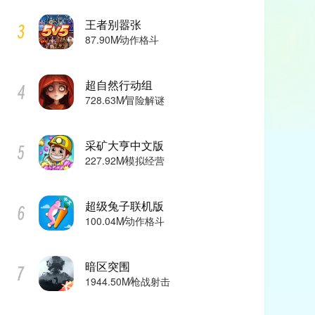
王者别嚣张
87.90M
动作格斗
超自然行动组
728.63M
冒险解谜
采矿大亨中文版
227.92M
模拟经营
超级兔子联机版
100.04M
动作格斗
暗区突围
1944.50M
枪战射击