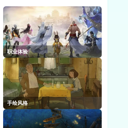
辑，都在找一套能从新手期顺畅玩到
后期的成熟方案。小编今天就来给大
家详细讲讲蜀山幻想志各职业及站位
怎么样。
职业体验
手绘风格