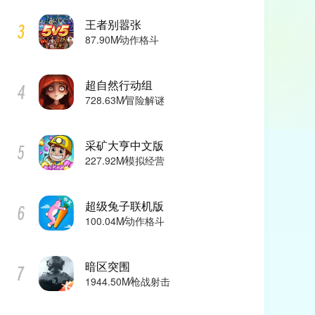
王者别嚣张
87.90M
动作格斗
超自然行动组
728.63M
冒险解谜
采矿大亨中文版
227.92M
模拟经营
超级兔子联机版
100.04M
动作格斗
暗区突围
1944.50M
枪战射击