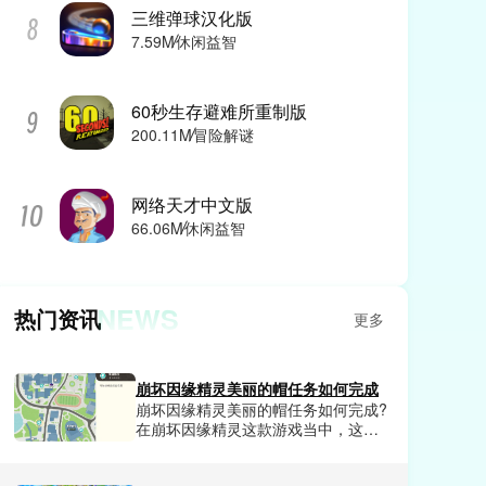
三维弹球汉化版
7.59M
休闲益智
60秒生存避难所重制版
200.11M
冒险解谜
网络天才中文版
66.06M
休闲益智
NEWS
热门资讯
更多
崩坏因缘精灵美丽的帽任务如何完成
崩坏因缘精灵美丽的帽任务如何完成?
在崩坏因缘精灵这款游戏当中，这款
游戏每天都会发布各种任务，需要我
们玩家去探索触发，其中美丽的帽是