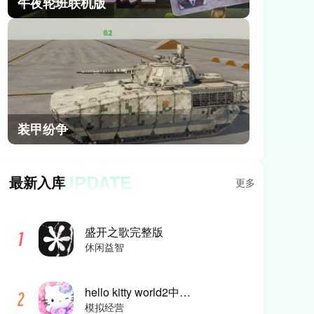
午夜轮班联机版
装甲纷争
UPDATE
最新入库
更多
盛开之歌完整版
休闲益智
hello kitty world2中文版
模拟经营