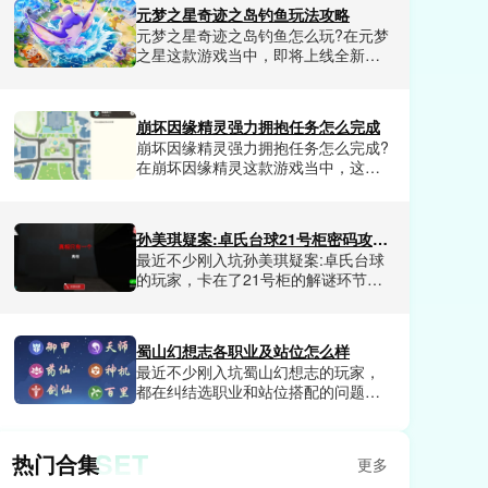
最近非常受欢迎的任务，完成之后我
元梦之星奇迹之岛钓鱼玩法攻略
们玩家不仅可以领取到超多福利资
元梦之星奇迹之岛钓鱼怎么玩?在元梦
源，还有可以解锁成就奖励。崩坏因
之星这款游戏当中，即将上线全新玩
缘精灵美丽的帽任务怎么完成呢?这是
奇迹之岛是一个全新的海岛地图场
很多玩家想了解的，那么今天小编就
景，钓鱼是核心玩法，可以给我们玩
和大家分享一下崩坏因缘精灵美丽的
家沉浸式的钓鱼体验，整体来说可玩
帽任务完成技巧。
崩坏因缘精灵强力拥抱任务怎么完成
性是非常不错的，并且融合了超多元
崩坏因缘精灵强力拥抱任务怎么完成?
素。今天小编就和大家分享一下元梦
在崩坏因缘精灵这款游戏当中，这款
之星奇迹之岛钓鱼玩法攻略，喜欢元
游戏提供超大的世界地图给我们玩家
梦之星奇迹之岛的玩家赶紧来看看
探索，并且每块区域都有很多任务发
吧。
布，我们玩家完成之后就会获得相应
孙美琪疑案:卓氏台球21号柜密码攻略是什么
的奖励。其中强力拥抱任务非常的受
最近不少刚入坑孙美琪疑案:卓氏台球
欢迎，很多玩家不清楚崩坏因缘精灵
的玩家，卡在了21号柜的解谜环节，
强力拥抱任务这个任务如何去完成。
对着满屋子的线索翻来覆去核对，试
今天小编就和大家分享一下崩坏因缘
了几十组数字都不对，卡关半小时都
精灵强力拥抱任务完成方法。
打不开柜子拿不到后续关键线索。不
蜀山幻想志各职业及站位怎么样
少人翻遍了场景里的球杆、酒杯、台
最近不少刚入坑蜀山幻想志的玩家，
球、椅子这些细节，还是摸不透密码
都在纠结选职业和站位搭配的问题，
的对应逻辑，都在找能直接对应上所
要么选了热门职业却打不出预期伤
有线索的正确密码。小编今天就给大
害，要么站位乱排直接让全队输出断
家揭晓孙美琪疑案:卓氏台球21号柜密
档，浪费了大量前期养成资源。不少
码是什么。
SET
热门合集
更多
人试了好几套搭配都没摸透核心逻