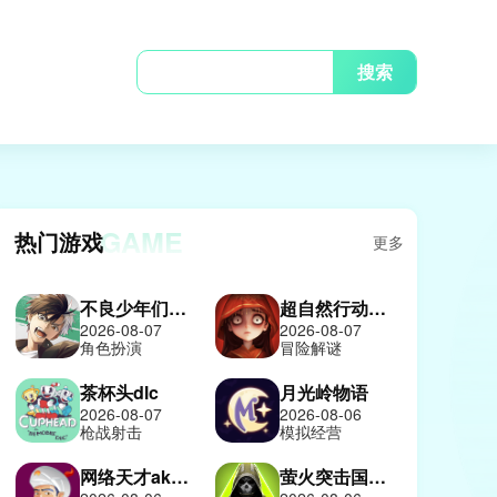
搜索
GAME
热门游戏
更多
不良少年们的英雄谭日服
超自然行动组2026
2026-08-07
2026-08-07
角色扮演
冒险解谜
茶杯头dlc
月光岭物语
2026-08-07
2026-08-06
枪战射击
模拟经营
网络天才akinatour
萤火突击国际服