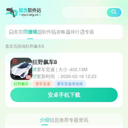
首页
软件
攻略
排行
专题
游戏
首页
游戏
狂野飙车8
狂野飙车8
赛车竞速 | 大小 :402.13M
更新时间 ：2026-02-16 12:23
狂野飙车
赛车竞速
赛车竞速类游戏
安卓手机下载
介绍
信息
推荐
专题
资讯