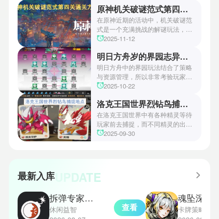
开了全新作的最新预告片段。这一
原神机关破谜范式第四关通关方法
场资讯让众多玩家们都非常期待！
本次官方也宣布游戏将于2027年登
在原神近期的活动中，机关破谜范
陆PS5、Xbox以及PC平台！有兴
式是一个充满挑战的解谜玩法，其
趣的玩家们可以继续留守鲶鱼网！
中第四关是许多玩家遇到困难的地
2025-11-12
方。本文小编将为玩家们带来详细
明日方舟岁的界园志异攻略
机关破谜范式第四关通关方法，助
玩家们能够顺利通关！有兴趣的玩
明日方舟中的界园玩法结合了策略
家们快来一起看看吧！
与资源管理，所以非常考验玩家的
操作和规划能力。游戏里拥有先
2025-10-22
锋、近卫、重装等八大职业干员，
洛克王国世界烈钻鸟捕捉地点
丰富多样的角色体系足以满足不同
战术需求。电表倒转是界园中的核
在洛克王国世界中有各种精灵等待
心挑战之一，玩家需合理利用通宝
玩家前去捕捉，而不同精灵的出现
和特殊钱币进行资源转换。明日方
地点和捕捉方式也各不相同。有少
2025-09-30
舟的玩法既讲求策略，也需要依赖
玩家想知道烈钻鸟的捕捉位置。以
一定运气，新手玩家可以通过本攻
下是小编为大家准备的烈钻鸟的捕
略更好地理解和通关。此外，界园
捉地点攻略，感兴趣的玩家们可以
中的“见字图册”系统也增添了收集
一起来看看吧！
UPDATE
最新入库
乐趣和探索深度，丰富了玩家的游
戏里的体验。
拆弹专家双人版
魂坠深境
查看
休闲益智
卡牌策略