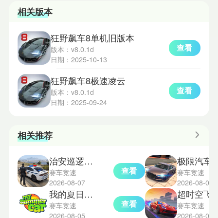
相关版本
狂野飙车8单机旧版本
查看
版本：v8.0.1d
日期：2025-10-13
狂野飙车8极速凌云
查看
版本：v8.0.1d
日期：2025-09-24
相关推荐
治安巡逻警车模拟器
极限汽车驾驶
查看
赛车竞速
赛车竞速
2026-08-07
2026-08-04
我的夏日汽车中文版
超时空飞车
查看
赛车竞速
赛车竞速
2026-08-05
2026-08-03