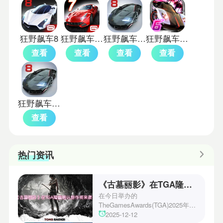
狂野飙车8
狂野飙车7中文版安卓
狂野飙车8单机旧版本
狂野飙车6火线追击HD版
查看
查看
查看
查看
狂野飙车8极速凌云
查看
热门资讯
《古墓丽影》在TGA隆重确认新作将来袭！
在今日举办的
TheGamesAwards(TGA)2025年度
游戏颁奖典礼中，古墓丽影系列公
2025-12-12