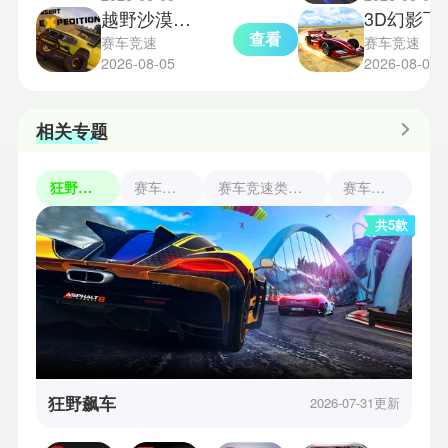
越野沙漠探险模拟器
3D幻
查看
赛车竞速
赛车竞速
2026-08-05
2026-08-03
相关专题
狂野飙车
赛车竞速
赛车竞速类游戏
赛车游戏
共5款
狂野飙车
2026-07-31更新