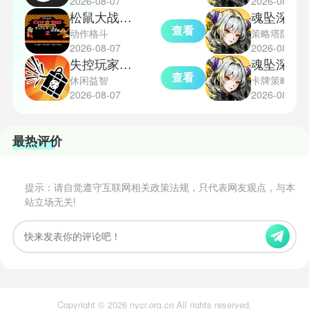
2026-08-07
2026-08-07
松鼠大战2完整版
魂坠深境
查看
动作格斗
策略塔防
2026-08-07
2026-08-07
失控玩家模拟器安卓版
魂坠深境
查看
休闲益智
卡牌策略
2026-08-07
2026-08-07
最热评价
提示：请自觉遵守互联网相关政策法规，只代表网友观点，与本
站立场无关!
Copyright © 2026 nycr.org.cn All rights reserved.