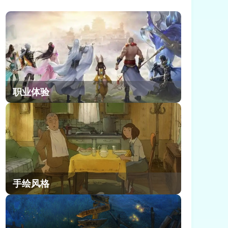
辑，都在找一套能从新手期顺畅玩到
后期的成熟方案。小编今天就来给大
家详细讲讲蜀山幻想志各职业及站位
怎么样。
职业体验
手绘风格