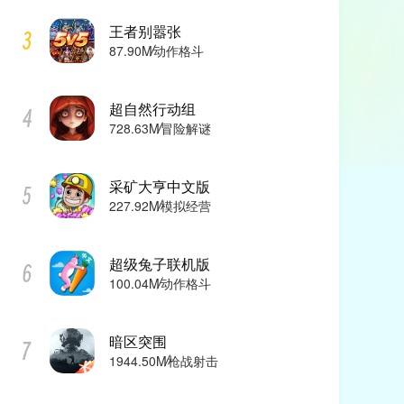
王者别嚣张
87.90M
动作格斗
超自然行动组
728.63M
冒险解谜
采矿大亨中文版
227.92M
模拟经营
超级兔子联机版
100.04M
动作格斗
暗区突围
1944.50M
枪战射击