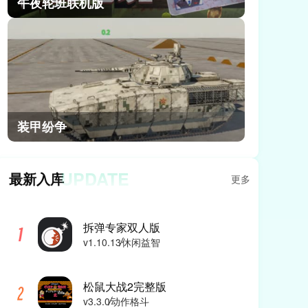
午夜轮班联机版
装甲纷争
UPDATE
最新入库
更多
拆弹专家双人版
v1.10.13
休闲益智
松鼠大战2完整版
v3.3.0
动作格斗