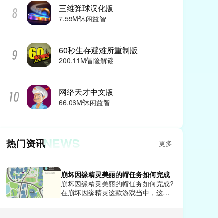
三维弹球汉化版
7.59M
休闲益智
60秒生存避难所重制版
200.11M
冒险解谜
网络天才中文版
66.06M
休闲益智
NEWS
热门资讯
更多
崩坏因缘精灵美丽的帽任务如何完成
崩坏因缘精灵美丽的帽任务如何完成?
在崩坏因缘精灵这款游戏当中，这款
游戏每天都会发布各种任务，需要我
们玩家去探索触发，其中美丽的帽是