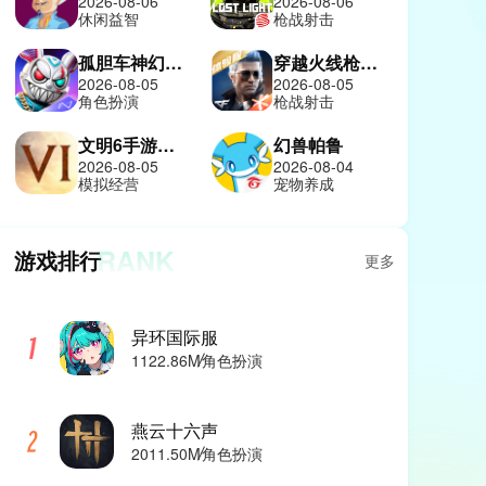
2026-08-06
2026-08-06
休闲益智
枪战射击
孤胆车神幻影城
穿越火线枪战王者体验服
2026-08-05
2026-08-05
角色扮演
枪战射击
文明6手游中文版
幻兽帕鲁
2026-08-05
2026-08-04
模拟经营
宠物养成
RANK
游戏排行
更多
异环国际服
1122.86M
角色扮演
燕云十六声
2011.50M
角色扮演