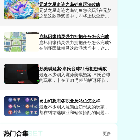
最近非常受欢迎的任务，完成之后我
元梦之星奇迹之岛钓鱼玩法攻略
们玩家不仅可以领取到超多福利资
元梦之星奇迹之岛钓鱼怎么玩?在元梦
源，还有可以解锁成就奖励。崩坏因
之星这款游戏当中，即将上线全新玩
缘精灵美丽的帽任务怎么完成呢?这是
奇迹之岛是一个全新的海岛地图场
很多玩家想了解的，那么今天小编就
景，钓鱼是核心玩法，可以给我们玩
和大家分享一下崩坏因缘精灵美丽的
家沉浸式的钓鱼体验，整体来说可玩
帽任务完成技巧。
崩坏因缘精灵强力拥抱任务怎么完成
性是非常不错的，并且融合了超多元
崩坏因缘精灵强力拥抱任务怎么完成?
素。今天小编就和大家分享一下元梦
在崩坏因缘精灵这款游戏当中，这款
之星奇迹之岛钓鱼玩法攻略，喜欢元
游戏提供超大的世界地图给我们玩家
梦之星奇迹之岛的玩家赶紧来看看
探索，并且每块区域都有很多任务发
吧。
布，我们玩家完成之后就会获得相应
孙美琪疑案:卓氏台球21号柜密码攻略是什么
的奖励。其中强力拥抱任务非常的受
最近不少刚入坑孙美琪疑案:卓氏台球
欢迎，很多玩家不清楚崩坏因缘精灵
的玩家，卡在了21号柜的解谜环节，
强力拥抱任务这个任务如何去完成。
对着满屋子的线索翻来覆去核对，试
今天小编就和大家分享一下崩坏因缘
了几十组数字都不对，卡关半小时都
精灵强力拥抱任务完成方法。
打不开柜子拿不到后续关键线索。不
蜀山幻想志各职业及站位怎么样
少人翻遍了场景里的球杆、酒杯、台
最近不少刚入坑蜀山幻想志的玩家，
球、椅子这些细节，还是摸不透密码
都在纠结选职业和站位搭配的问题，
的对应逻辑，都在找能直接对应上所
要么选了热门职业却打不出预期伤
有线索的正确密码。小编今天就给大
害，要么站位乱排直接让全队输出断
家揭晓孙美琪疑案:卓氏台球21号柜密
档，浪费了大量前期养成资源。不少
码是什么。
SET
热门合集
更多
人试了好几套搭配都没摸透核心逻