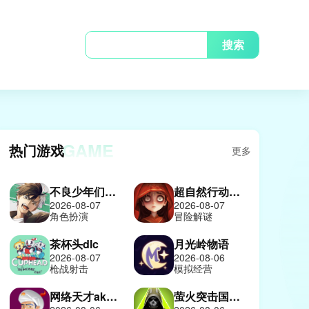
搜索
GAME
热门游戏
更多
不良少年们的英雄谭日服
超自然行动组2026
2026-08-07
2026-08-07
角色扮演
冒险解谜
茶杯头dlc
月光岭物语
2026-08-07
2026-08-06
枪战射击
模拟经营
网络天才akinatour
萤火突击国际服