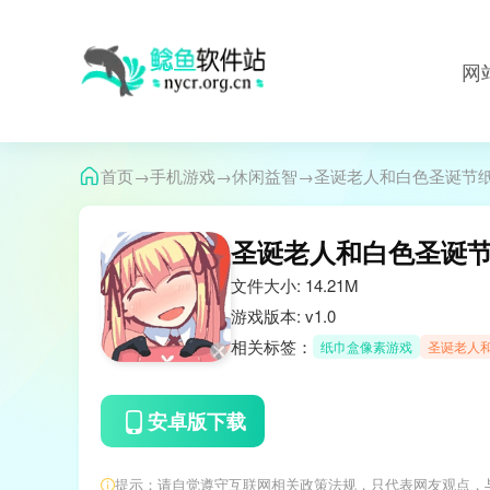
网
→
→
→
首页
手机游戏
休闲益智
圣诞老人和白色圣诞节
圣诞老人和白色圣诞
文件大小: 14.21M
游戏版本: v1.0
相关标签：
纸巾盒像素游戏
圣诞老人
安卓版下载
提示：请自觉遵守互联网相关政策法规，只代表网友观点，