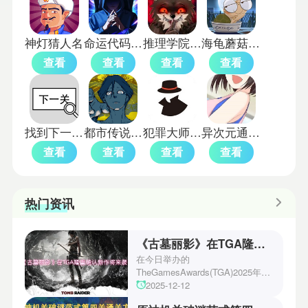
神灯猜人名
命运代码侵入完整版
推理学院九游版
海龟蘑菇汤完整正式版
查看
查看
查看
查看
找到下一关游戏
都市传说解体中心手机版
犯罪大师crimaster
异次元通讯复刻
查看
查看
查看
查看
热门资讯
《古墓丽影》在TGA隆重确认新作将来袭！
在今日举办的
TheGamesAwards(TGA)2025年度
游戏颁奖典礼中，古墓丽影系列公
2025-12-12
开了全新作的最新预告片段。这一