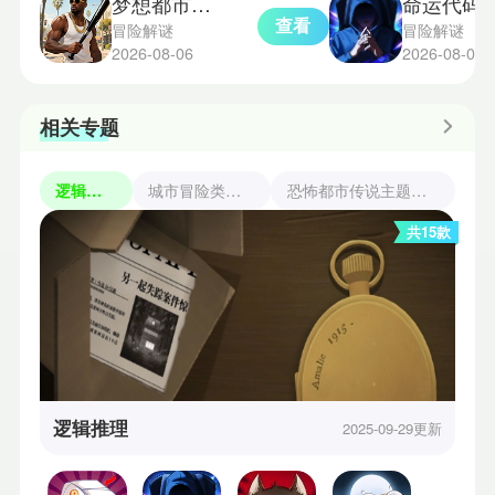
梦想都市星球2.1.2版本
命运代码侵入
查看
冒险解谜
冒险解谜
2026-08-06
2026-08-05
相关专题
逻辑推理
城市冒险类游戏
恐怖都市传说主题手游
共15款
逻辑推理
2025-09-29更新