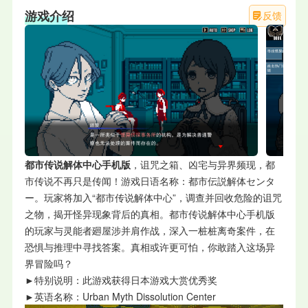
游戏介绍
反馈
都市传说解体中心手机版
，诅咒之箱、凶宅与异界频现，都
市传说不再只是传闻！游戏日语名称：都市伝説解体センタ
ー。玩家将加入“都市传说解体中心”，调查并回收危险的诅咒
之物，揭开怪异现象背后的真相。都市传说解体中心手机版
的玩家与灵能者廻屋涉并肩作战，深入一桩桩离奇案件，在
恐惧与推理中寻找答案。真相或许更可怕，你敢踏入这场异
界冒险吗？
►特别说明：此游戏获得日本游戏大赏优秀奖
►英语名称：Urban Myth Dissolution Center