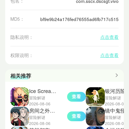
包名：
com.sscx.dscsgt.vivo
MD5：
bf9e9b24a176fed76555ad6fb717c515
隐私说明：
点击查看
权限说明：
点击查看
相关推荐
Ice Scream3中文版
银河历险记1
查看
冒险解谜
冒险解谜
2026-08-06
2026-08-06
房间之外汉化版
镜中鬼怪
查看
冒险解谜
冒险解谜
2026-08-06
2026-08-05