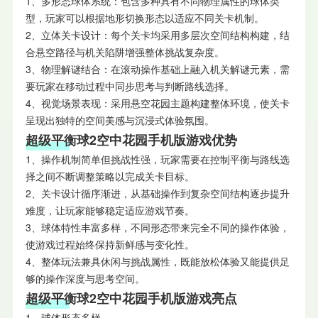
1、多形态球体系统：包含多种具有不同物理属性的球体类
型，玩家可以根据地形切换形态以适应不同关卡机制。
2、立体关卡设计：每个关卡均采用多层次空间结构构建，结
合悬空路径与机关陷阱增强整体挑战复杂度。
3、物理解谜结合：在滚动操作基础上融入机关解谜元素，需
要玩家在移动过程中同步思考与判断路线选择。
4、视觉场景表现：采用悬空花园主题构建整体环境，使关卡
呈现出独特的空间美感与沉浸式体验氛围。
超级平衡球2空中花园手机版游戏优势
1、操作机制简单但挑战性强，玩家需要在控制平衡与路线选
择之间不断调整策略以完成关卡目标。
2、关卡设计循序渐进，从基础操作到复杂空间结构逐步提升
难度，让玩家能够稳定适应游戏节奏。
3、球体特性丰富多样，不同形态带来完全不同的操作体验，
使游戏过程始终保持新鲜感与变化性。
4、整体玩法兼具休闲与挑战属性，既能放松体验又能提供足
够的操作深度与思考空间。
超级平衡球2空中花园手机版游戏亮点
1、球体形态多样。