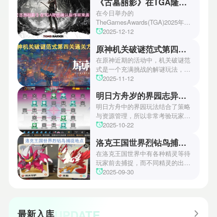
《古墓丽影》在TGA隆重确认新作将来袭！
在今日举办的
TheGamesAwards(TGA)2025年度
游戏颁奖典礼中，古墓丽影系列公
2025-12-12
开了全新作的最新预告片段。这一
原神机关破谜范式第四关通关方法
场资讯让众多玩家们都非常期待！
本次官方也宣布游戏将于2027年登
在原神近期的活动中，机关破谜范
陆PS5、Xbox以及PC平台！有兴
式是一个充满挑战的解谜玩法，其
趣的玩家们可以继续留守鲶鱼网！
中第四关是许多玩家遇到困难的地
2025-11-12
方。本文小编将为玩家们带来详细
明日方舟岁的界园志异攻略
机关破谜范式第四关通关方法，助
玩家们能够顺利通关！有兴趣的玩
明日方舟中的界园玩法结合了策略
家们快来一起看看吧！
与资源管理，所以非常考验玩家的
操作和规划能力。游戏里拥有先
2025-10-22
锋、近卫、重装等八大职业干员，
洛克王国世界烈钻鸟捕捉地点
丰富多样的角色体系足以满足不同
战术需求。电表倒转是界园中的核
在洛克王国世界中有各种精灵等待
心挑战之一，玩家需合理利用通宝
玩家前去捕捉，而不同精灵的出现
和特殊钱币进行资源转换。明日方
地点和捕捉方式也各不相同。有少
2025-09-30
舟的玩法既讲求策略，也需要依赖
玩家想知道烈钻鸟的捕捉位置。以
一定运气，新手玩家可以通过本攻
下是小编为大家准备的烈钻鸟的捕
略更好地理解和通关。此外，界园
捉地点攻略，感兴趣的玩家们可以
中的“见字图册”系统也增添了收集
一起来看看吧！
UPDATE
最新入库
乐趣和探索深度，丰富了玩家的游