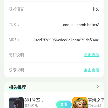
游戏语言：
中文
包名：
com.mushreb.ballex2
MD5：
84cd7f739956cdce3c7eea279dcf7403
隐私说明：
点击查看
权限说明：
点击查看
相关推荐
801号室游戏手机版
雾海之下
查看
其他游戏
其他游戏