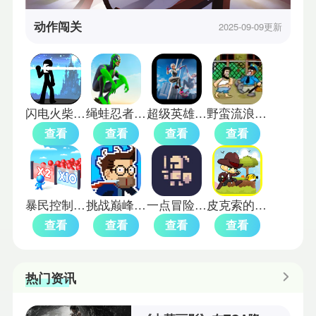
动作闯关
2025-09-09更新
闪电火柴人中文版
绳蛙忍者英雄
超级英雄蜘蛛女孩手机版
野蛮流浪汉手机版
查看
查看
查看
查看
暴民控制MOD
挑战巅峰手机版
一点冒险中文版
皮克索的幻想冒险
查看
查看
查看
查看
热门资讯