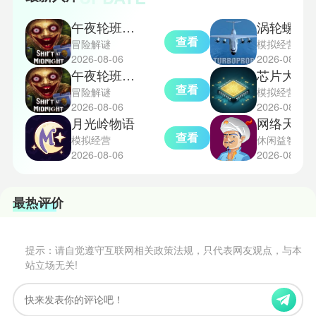
戏里的体验。
午夜轮班汉化版
涡轮螺旋桨飞行模
查看
冒险解谜
模拟经营
2026-08-06
2026-08-06
午夜轮班恐怖游戏手机版
芯片大亨
查看
冒险解谜
模拟经营
2026-08-06
2026-08-06
月光岭物语
网络天才akin
查看
模拟经营
休闲益智
2026-08-06
2026-08-06
最热评价
提示：请自觉遵守互联网相关政策法规，只代表网友观点，与本
站立场无关!