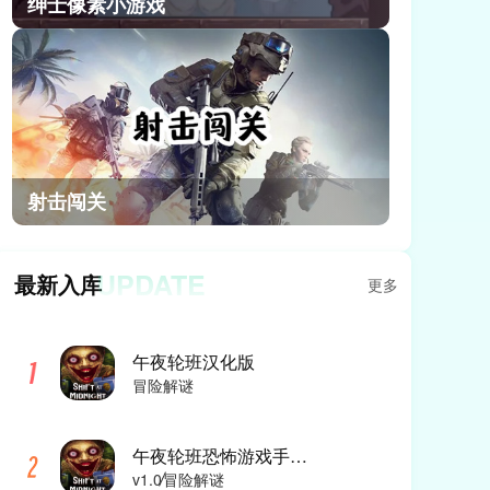
绅士像素小游戏
射击闯关
UPDATE
最新入库
更多
午夜轮班汉化版
冒险解谜
午夜轮班恐怖游戏手机版
v1.0
冒险解谜