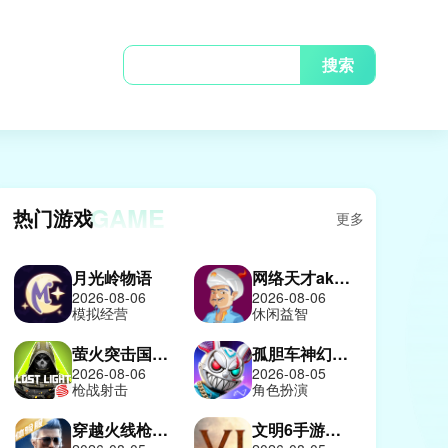
搜索
GAME
热门游戏
更多
月光岭物语
网络天才akinatour
2026-08-06
2026-08-06
模拟经营
休闲益智
萤火突击国际服
孤胆车神幻影城
2026-08-06
2026-08-05
枪战射击
角色扮演
穿越火线枪战王者体验服
文明6手游中文版