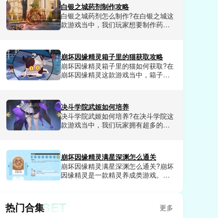
档，浪费了大量前期养成资源。不少
白银之城药剂制作攻略
人试了好几套搭配都没摸透核心逻
白银之城药剂怎么制作?在白银之城这
辑，都在找一套能从新手期顺畅玩到
款游戏当中，我们玩家想要制作药剂
后期的成熟方案。小编今天就来给大
的话，需要玩家提前清楚药剂炼制的
家详细讲讲蜀山幻想志各职业及站位
基础规则，还有每一种药剂的配方。
怎么样。
今天小编就和大家分享一下白银之城
崩坏因缘精灵箱子里的猫获取攻略
药剂制作方法教程，可以让玩家轻松
崩坏因缘精灵箱子里的猫如何获取?在
掌握制作方法技巧，需要的玩家赶紧
崩坏因缘精灵这款游戏当中，箱子里
来小编这里了解一下。
的猫是游戏里非常稀有的精灵，因为
其稀有性，所以不可以直接抽卡获
取，需要玩家完成一系列任务才可以
决斗学院武姬如何培养
解锁。不知道怎么获得的玩家具体的
决斗学院武姬如何培养?在决斗学院这
方法小编这里都给大家详细介绍了，
款游戏当中，我们玩家拥有超多的武
感兴趣的小伙伴们赶紧来看看吧。
姬可以选择，武姬的选择尤为重要，
新手玩家前期选择非常重要。部分玩
家不知道在游戏中应该优先培养哪些
崩坏因缘精灵满星深渊怎么通关
武姬，那么今天小编就和大家分享一
崩坏因缘精灵满星深渊怎么通关?崩坏
下决斗学院武姬培养技巧，帮助玩家
因缘精灵是一款精灵养成类游戏。在
选到最合适自己的武姬，合理分配资
这款游戏里每天都会有很多的副本任
源，不浪费一丁点。
务可以挑战，完成挑战就可以获得相
应的福利，包含各种稀有资源，道具
SET
热门合集
更多
和兑换券等等，其中深渊副本算是难