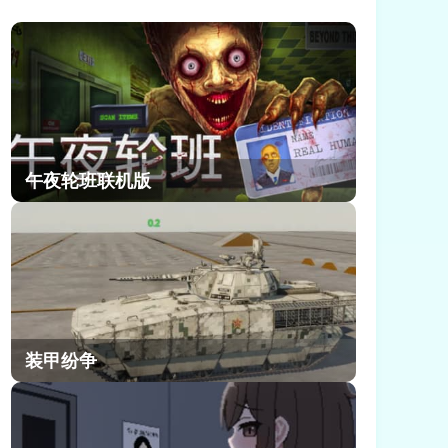
度比较高的副本，迄今为止能够满星
通关的玩家很少，所以这里小编给大
家提供了崩坏因缘精灵满星深渊通关
攻略，不要错过了!
午夜轮班联机版
装甲纷争