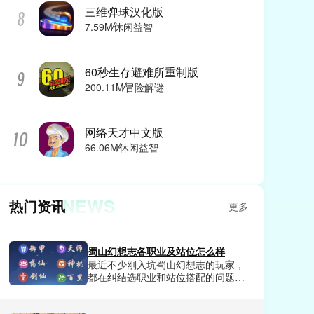
三维弹球汉化版
7.59M
休闲益智
60秒生存避难所重制版
200.11M
冒险解谜
网络天才中文版
66.06M
休闲益智
NEWS
热门资讯
更多
蜀山幻想志各职业及站位怎么样
最近不少刚入坑蜀山幻想志的玩家，
都在纠结选职业和站位搭配的问题，
要么选了热门职业却打不出预期伤
害，要么站位乱排直接让全队输出断