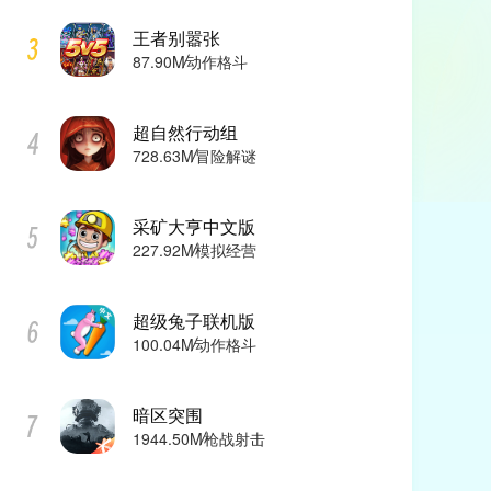
王者别嚣张
87.90M
动作格斗
超自然行动组
728.63M
冒险解谜
采矿大亨中文版
227.92M
模拟经营
超级兔子联机版
100.04M
动作格斗
暗区突围
1944.50M
枪战射击