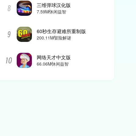
三维弹球汉化版
休闲益智
7.59M
60秒生存避难所重制版
冒险解谜
200.11M
网络天才中文版
休闲益智
66.06M