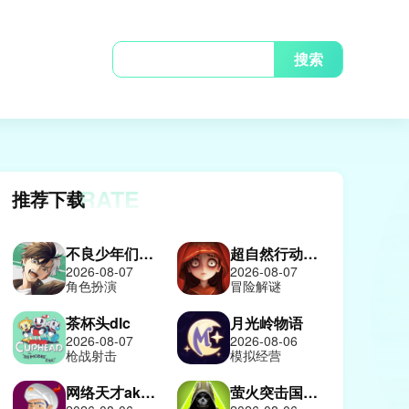
搜索
RATE
推荐下载
不良少年们的英雄谭日服
超自然行动组2026
2026-08-07
2026-08-07
角色扮演
冒险解谜
a版
茶杯头dlc
月光岭物语
2026-08-07
2026-08-06
枪战射击
模拟经营
网络天才akinatour
萤火突击国际服