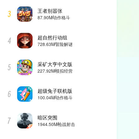
王者别嚣张
动作格斗
87.90M
超自然行动组
冒险解谜
728.63M
采矿大亨中文版
模拟经营
227.92M
超级兔子联机版
动作格斗
100.04M
暗区突围
枪战射击
1944.50M