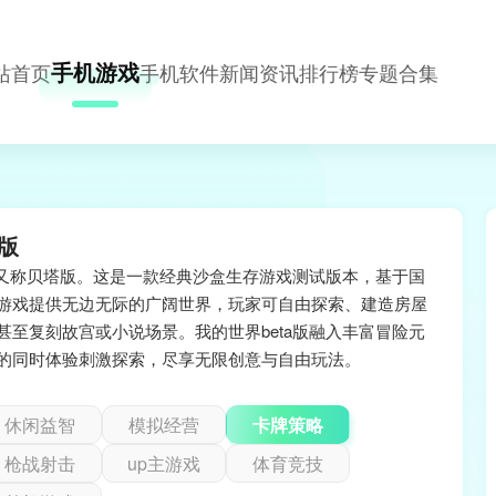
手机游戏
站首页
手机软件
新闻资讯
排行榜
专题合集
a版
版，又称贝塔版。这是一款经典沙盒生存游戏测试版本，基于国
游戏提供无边无际的广阔世界，玩家可自由探索、建造房屋
甚至复刻故宫或小说场景。我的世界beta版融入丰富冒险元
缘之空galgame汉化版
我的世界bet
的同时体验刺激探索，尽享无限创意与自由玩法。
休闲益智
模拟经营
卡牌策略
枪战射击
up主游戏
体育竞技