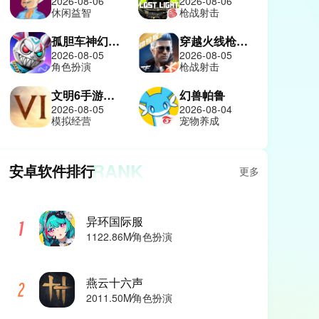
2026-08-06
2026-08-06
休闲益智
枪战射击
孤胆车神幻影城
穿越火线枪战王者体验服
2026-08-05
2026-08-05
角色扮演
枪战射击
文明6手游中文版
幻兽帕鲁
2026-08-05
2026-08-04
模拟经营
宠物养成
RANK
安卓软件排行
更多
异环国际服
角色扮演
1122.86M
燕云十六声
角色扮演
2011.50M