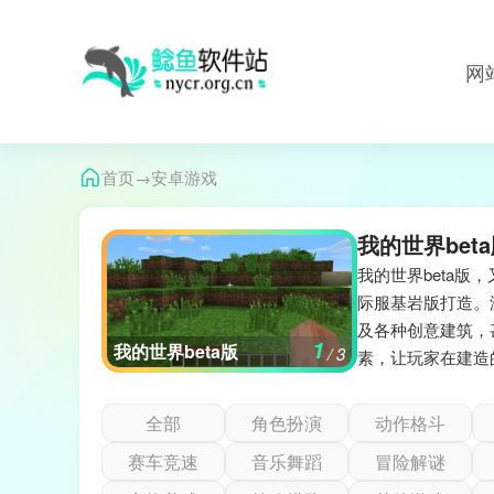
网
→
首页
安卓游戏
我的世界bet
我的世界beta
际服基岩版打造。
及各种创意建筑，
1
缘之空galgame汉化版
我的世界beta版
无尽冬日中文版
/ 3
素，让玩家在建造
全部
角色扮演
动作格斗
赛车竞速
音乐舞蹈
冒险解谜