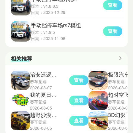
查看
版本：v4.8.8.3
日期：2025-12-29
手动挡停车场rs7模组
查看
版本：v4.9.5
日期：2025-11-06
相关推荐
治安巡逻警车模拟器
极限汽车驾驶
查看
赛车竞速
赛车竞速
2026-08-07
2026-08-04
我的夏日汽车中文版
超时空飞车
查看
赛车竞速
赛车竞速
2026-08-05
2026-08-03
越野沙漠探险模拟器
3D幻
查看
赛车竞速
赛车竞速
2026-08-05
2026-08-03