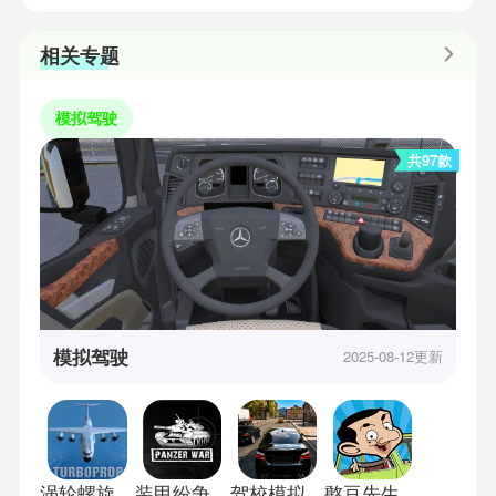
相关专题
模拟驾驶
共97款
模拟驾驶
2025-08-12更新
涡轮螺旋桨飞行模拟器国际版
装甲纷争决定版
驾校模拟器中文版
憨豆先生送快递中文版