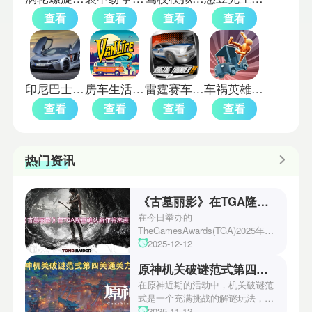
查看
查看
查看
查看
印尼巴士模拟器国产车辆模组
房车生活模拟器国际版
雷霆赛车2中文版
车祸英雄中文版
查看
查看
查看
查看
热门资讯
《古墓丽影》在TGA隆重确认新作将来袭！
在今日举办的
TheGamesAwards(TGA)2025年度
游戏颁奖典礼中，古墓丽影系列公
2025-12-12
开了全新作的最新预告片段。这一
原神机关破谜范式第四关通关方法
场资讯让众多玩家们都非常期待！
本次官方也宣布游戏将于2027年登
在原神近期的活动中，机关破谜范
陆PS5、Xbox以及PC平台！有兴
式是一个充满挑战的解谜玩法，其
趣的玩家们可以继续留守鲶鱼网！
中第四关是许多玩家遇到困难的地
2025-11-12