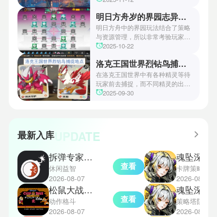
方。本文小编将为玩家们带来详细
明日方舟岁的界园志异攻略
机关破谜范式第四关通关方法，助
玩家们能够顺利通关！有兴趣的玩
明日方舟中的界园玩法结合了策略
家们快来一起看看吧！
与资源管理，所以非常考验玩家的
操作和规划能力。游戏里拥有先
2025-10-22
锋、近卫、重装等八大职业干员，
洛克王国世界烈钻鸟捕捉地点
丰富多样的角色体系足以满足不同
战术需求。电表倒转是界园中的核
在洛克王国世界中有各种精灵等待
心挑战之一，玩家需合理利用通宝
玩家前去捕捉，而不同精灵的出现
和特殊钱币进行资源转换。明日方
地点和捕捉方式也各不相同。有少
2025-09-30
舟的玩法既讲求策略，也需要依赖
玩家想知道烈钻鸟的捕捉位置。以
一定运气，新手玩家可以通过本攻
下是小编为大家准备的烈钻鸟的捕
略更好地理解和通关。此外，界园
捉地点攻略，感兴趣的玩家们可以
中的“见字图册”系统也增添了收集
一起来看看吧！
UPDATE
最新入库
乐趣和探索深度，丰富了玩家的游
戏里的体验。
拆弹专家双人版
魂坠深境
查看
休闲益智
卡牌策略
2026-08-07
2026-08-07
松鼠大战2完整版
魂坠深境
查看
动作格斗
策略塔防
2026-08-07
2026-08-07