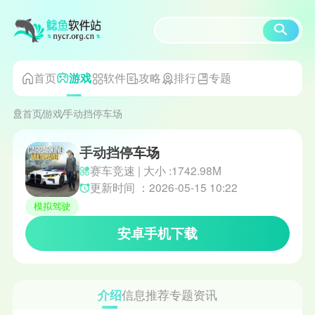
首页
软件
攻略
排行
专题
游戏
首页
游戏
手动挡停车场
手动挡停车场
赛车竞速 | 大小 :1742.98M
更新时间 ：2026-05-15 10:22
模拟驾驶
安卓手机下载
介绍
信息
推荐
专题
资讯