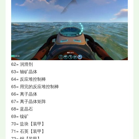
62= 润滑剂
63= 轴矿晶体
64= 反应堆控制棒
65= 用完的反应堆控制棒
66= 离子晶体
67= 离子晶体矩阵
68= 蓝晶石
69= 镍矿
70= 盐块【装甲】
71= 石英【装甲】
72= 铜【装甲】