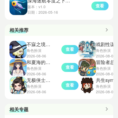
深海迷航零度之下手机版
查看
版本：v1.0
日期：2026-05-16
相关推荐
不寐之境女巫与魔咒手机版
戏剧性谋杀游
查看
角色扮演
角色扮演
2026-08-06
2026-08-06
和夏海的暑假
冒险者总
查看
角色扮演
角色扮演
2026-08-06
2026-08-06
无极侠士手机版
共生symbios
查看
角色扮演
角色扮演
2026-08-06
2026-08-06
相关专题