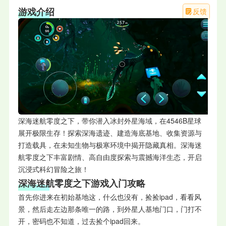
游戏介绍
反馈
深海迷航零度之下，带你潜入冰封外星海域，在4546B星球
展开极限生存！探索深海遗迹、建造海底基地、收集资源与
打造载具，在未知生物与极寒环境中揭开隐藏真相。深海迷
航零度之下丰富剧情、高自由度探索与震撼海洋生态，开启
沉浸式科幻冒险之旅！
深海迷航零度之下游戏入门攻略
首先你进来在初始基地这，什么也没有，捡捡ipad，看看风
景，然后走左边那条唯一的路，到外星人基地门口，门打不
开，密码也不知道，过去捡个ipad回来。