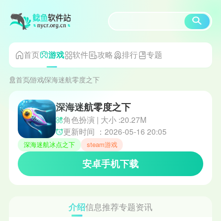
首页
软件
攻略
排行
专题
游戏
首页
游戏
深海迷航零度之下
深海迷航零度之下
角色扮演 | 大小 :20.27M
更新时间 ：2026-05-16 20:05
深海迷航冰点之下
steam游戏
安卓手机下载
介绍
信息
推荐
专题
资讯