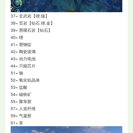
37= 玄武岩【锂.镍】
38= 页岩【钻石.锂.金】
39= 黑曜石岩【钻石】
40= 锂
41= 塑钢锭
42= 陶瓷玻璃
43= 动力电池
44= 只能芯片
51= 轴
52= 氧化铝晶体
53= 盐酸
54= 磁铁矿
55= 聚笨胺
57= 人造纤维
59= 气凝胶
61= 笨