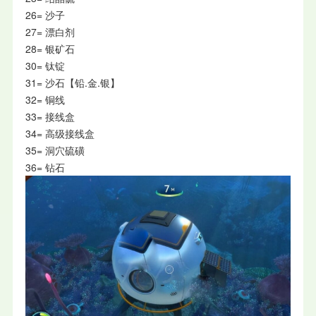
26= 沙子
27= 漂白剂
28= 银矿石
30= 钛锭
31= 沙石【铅.金.银】
32= 铜线
33= 接线盒
34= 高级接线盒
35= 洞穴硫磺
36= 钻石