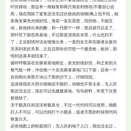
叶区移动，那边有一堆鲸鱼和两只海皇利维坦(不要担心会
死，现在我除了鲨鱼还没见过比较凶的动物)晚上也不怕，鲸
鱼角发紫色光很好找，海皇一直在晃悠，找到他，不能互
动，捡他掉出来的酶，和一代那个一样，然后就可以走了。
荷叶区下面也有基地，不过那是浸泡在水里，什么也扫不
了，之后剧情对话会慢慢出来，一直到女主和先驱者从敌对
关系到友好关系，之后总部给你空投一个建造枪，捡掉，剧
情到这基本就结束了。
循环呼吸器在先驱者基地附近，发光的很好找，和之前的大
氧气瓶一样，冲击炮一个在先驱者基地门口下面，还有一个
在你刚出来那片冰山下面的沙子上，仔细找找。
这游戏现在大部分植物还不能扫，动物也不算太多，无人区
那还没去过，现在可以先建建基地、屯屯材料，毕竟下次更
新很快了。
关于载具目前还没有载具仓，不过一代代码可以使用，独眼
巨人不可以，可以代码打个小载具，或者天黑的时候用代码
恢复白天。
还有地图上的蛇菇洞穴，无人区的地下入口，我也没去过，