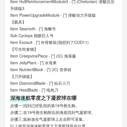
Item HullReinforcementModule3 - [*] (Chelonian) 潜艇抗压
升级版3
Item PowerUpgradeModule - [*] 潜艇动力升级版
【载具】
Item Seamoth - [*] 海蛾号
Sub Cyclops 独眼巨人号
Item Exosuit - [*] 外骨骼装(我想到了COD11)
【可生吃食物】
Item CreepvinePiece - [*] (IC) 海藻藤
Item JellyPlant - [*] 水母果
Item NutrientBlock - [*] (IC) 营养砖
【刀升级版】
Item DiamondBlade - [*] 钻石小刀
Item HeatBlade - [*] 电热刀
深海迷航零度之下凝胶球在哪
步骤一;找到已经坠毁的第19号救生舱。
步骤二;在19号救生舱附近的海底找到气凝胶球。
步骤三;鼠标放在气凝胶球上左击即可采集。
以上就是深海迷航零度之下凝胶球所在位置