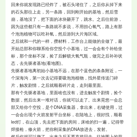
回来你就发现路已经炸了，被石头堵住了，之后你从掉下来
的石头那往上走，另一条路，回到刚开始的基地，然后雪
崩，基地没了，把下面的冰块砸开了，跳水。之后往前游，
因为这些都只有一条路就不多说，不用担心氧气，路上有那
个泡泡植物可以吃补氧，然后游到大片海区域。
之后就和一代的一样，攒材料，工作台上能做的全做了，最
开始总部和你聊系给你空投个小基地，过一会会有个补给坐
标，那个坐标不深，捡了后解锁大氧气瓶，做完之后补补状
态，去先驱者基地(看地图)。
先驱者基地离初始小基地不远，在那个蓝色的条条附近，一
个深海沟，第一次去记得要吸泡泡植物，找外星传送门碎
片，触发剧情，之后就顺着碎片走，走到最里面。
那有个先驱者基地，里面啥也没有，进去触发个剧情，捡个
数据，然后出来一堆对话，你就可以走了。出来晃悠一会总
部又给你个空投，是个DNA采集器，拿出来，右键使用，过
一会会出现个火箭发射平台坐标，在陆地上，很好找，顺着
led灯，在山顶，先去把下面的房间，床啥的扫一遍，记得带
焊接枪，修火箭，把你刚采集的DNA放进去，发射。
然后你就可以撤了，出来之后不要直接回去，往地图上的荷