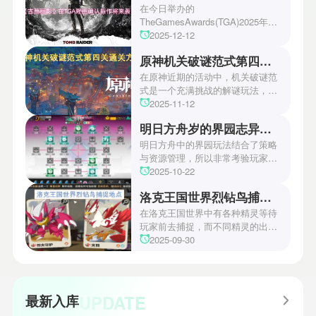
在今日举办的
TheGamesAwards(TGA)2025年度
游戏颁奖典礼中，古墓丽影系列公
2025-12-12
开了全新作的最新预告片段。这一
原神机关破谜范式第四关通关方法
场资讯让众多玩家们都非常期待！
本次官方也宣布游戏将于2027年登
在原神近期的活动中，机关破谜范
陆PS5、Xbox以及PC平台！有兴
式是一个充满挑战的解谜玩法，其
趣的玩家们可以继续留守鲶鱼网！
中第四关是许多玩家遇到困难的地
2025-11-12
方。本文小编将为玩家们带来详细
明日方舟岁的界园志异攻略
机关破谜范式第四关通关方法，助
玩家们能够顺利通关！有兴趣的玩
明日方舟中的界园玩法结合了策略
家们快来一起看看吧！
与资源管理，所以非常考验玩家的
操作和规划能力。游戏里拥有先
2025-10-22
锋、近卫、重装等八大职业干员，
洛克王国世界烈钻鸟捕捉地点
丰富多样的角色体系足以满足不同
战术需求。电表倒转是界园中的核
在洛克王国世界中有各种精灵等待
心挑战之一，玩家需合理利用通宝
玩家前去捕捉，而不同精灵的出现
和特殊钱币进行资源转换。明日方
地点和捕捉方式也各不相同。有少
2025-09-30
舟的玩法既讲求策略，也需要依赖
玩家想知道烈钻鸟的捕捉位置。以
一定运气，新手玩家可以通过本攻
下是小编为大家准备的烈钻鸟的捕
略更好地理解和通关。此外，界园
捉地点攻略，感兴趣的玩家们可以
中的“见字图册”系统也增添了收集
一起来看看吧！
UPDATE
最新入库
乐趣和探索深度，丰富了玩家的游