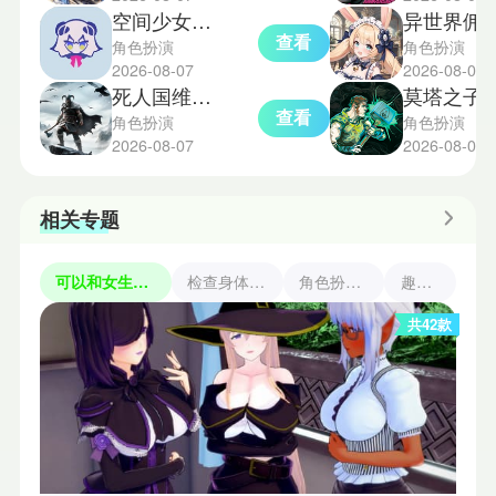
空间少女综合征正式版
异世界佣兵团养成
查看
角色扮演
角色扮演
2026-08-07
2026-08-07
死人国维京生存mod
莫塔之子
查看
角色扮演
角色扮演
2026-08-07
2026-08-07
相关专题
可以和女生互动的游戏
检查身体捕捉学院
角色扮演类手游
趣味互动
共42款