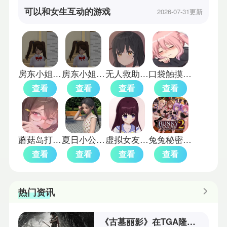
可以和女生互动的游戏
2026-07-31更新
房东小姐姐模拟器
房东小姐姐模拟器恋爱模拟游戏
无人救助之地slg
口袋触摸模拟器直装版
查看
查看
查看
查看
蘑菇岛打工日记1.0.1
夏日小公园的厕所里手游
虚拟女友aika
兔兔秘密花园2手机版
查看
查看
查看
查看
热门资讯
《古墓丽影》在TGA隆重确认新作将来袭！