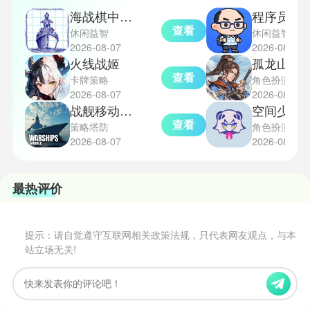
戏里的体验。
海战棋中文版
程序员模拟器
查看
休闲益智
休闲益智
2026-08-07
2026-08-07
火线战姬
孤龙山异
查看
卡牌策略
角色扮演
2026-08-07
2026-08-07
战舰移动2海战
空间少女综合
查看
策略塔防
角色扮演
2026-08-07
2026-08-07
最热评价
提示：请自觉遵守互联网相关政策法规，只代表网友观点，与本
站立场无关!