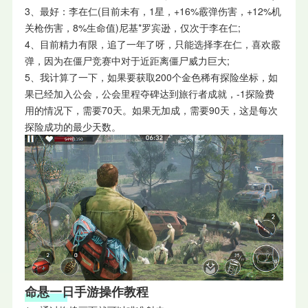
3、最好：李在仁(目前未有，1星，+16%霰弹伤害，+12%机
关枪伤害，8%生命值)尼基*罗宾逊，仅次于李在仁;
4、目前精力有限，追了一年了呀，只能选择李在仁，喜欢霰
弹，因为在僵尸竞赛中对于近距离僵尸威力巨大;
5、我计算了一下，如果要获取200个金色稀有探险坐标，如
果已经加入公会，公会里程夺碑达到旅行者成就，-1探险费
用的情况下，需要70天。如果无加成，需要90天，这是每次
探险成功的最少天数。
命悬一日手游操作教程