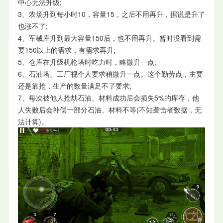
中心无法升级;
3、农场升到每小时10，容量15，之后不用再升，据说是升了
也涨不了;
4、军械库升到最大容量150后，也不用再升。暂时没看到需
要150以上的需求，有需求再升;
5、仓库在升级机枪塔时吃力时，略微升一点;
6、石油塔、工厂视个人要求稍微升一点。这个勤劳点，主要
还是靠抢，生产的数量满足不了要求;
7、每次被他人抢劫石油、材料成功后会损失5%的库存，他
人失败后会补偿一部分石油、材料不等(不知袭击者数据，无
法计算)。