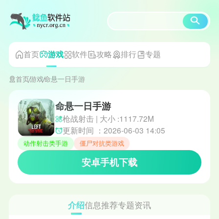
首页
软件
攻略
排行
专题
游戏
首页
游戏
命悬一日手游
命悬一日手游
枪战射击 | 大小 :1117.72M
更新时间 ：2026-06-03 14:05
动作射击类手游
僵尸对抗类游戏
安卓手机下载
介绍
信息
推荐
专题
资讯