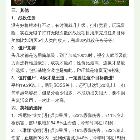
三、其他
1、战役任务
没有好枪根本打不动，有时间就升升级，打打竞赛，玩玩冒
险，实在无聊了打打无限次数的战役项目用来完成任务目标
奖励比如消灭5个人类的敌人，完成3次战役任务等等;
2、僵尸竞赛
头几次都是选用简单级，到了加成100%时，视个人武器及能
力而选择难度级别，成功才最好，性价比最高。连赢才是最
佳选择，包括基地突袭也是如此，PVP我是输赢无法控制;
3、但打僵尸，4级才是王道，一定要往这个目标前进!
平均19.2K以上，遇到BOSS关卡，还可以达到20K以上，打
简单虽然容易，但是分会少很多。不成功损失很大，要不损
失复活金币，一次比一次高。
四、英雄的选择
1、塔尼娅*莱文(进化到3星后，+22%霰弹伤害，+11%突击
枪伤害，盔甲板增加54.5%生命值，冷却时间在12秒);
2、卡琳娜*穆娜(进化到3星后，+16%霰弹伤害，+22%狙击
伤害，止痛药9秒内，受到伤害减少46%，冷却时间在15秒);