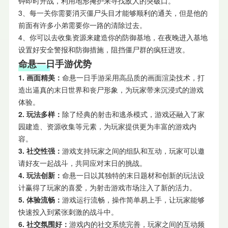
钟即时开战，利用地形掩护来寻找敌人的突破口。
3、每一关你需要消灭僵尸头目才能够顺利的通关，但是他的
前面有许多小弟需要你一路的清除过去。
4、你可以去收集资源来建造你的防御基地，在夜晚进入基地
设置好安全警报和防御措施，阻挡僵尸群的疯狂进攻。
命悬一日手游优势
1. 画面精美：
命悬一日手游采用高品质的画面渲染技术，打
造出逼真的末日世界和丧尸形象，为玩家带来沉浸式的游戏
体验。
2. 玩法多样：
除了经典的射击和逃杀模式，游戏还融入了家
园建造、资源收集等元素，为玩家提供更为丰富的游戏内
容。
3. 社交性强：
游戏支持玩家之间的组队和互动，玩家可以邀
请好友一起战斗，共同应对末日的挑战。
4. 玩法创新：
命悬一日以其独特的末日题材和创新的玩法设
计赢得了玩家的喜爱，为射击游戏市场注入了新的活力。
5. 体验流畅：
游戏运行流畅，操作简单易上手，让玩家能够
快速投入到紧张刺激的战斗中。
6. 社交氛围好：
游戏内的社交系统完善，玩家之间的互动频