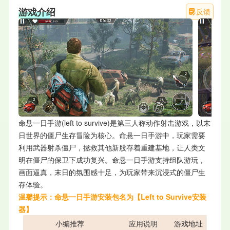
游戏介绍
反馈
命悬一日手游(left to survive)是第三人称动作射击游戏，以末
日世界的僵尸生存冒险为核心。命悬一日手游中，玩家需要
利用武器射杀僵尸，拯救其他新股存着重建基地，让人类文
明在僵尸的保卫下成功复兴。命悬一日手游支持组队游玩，
画面逼真，末日的氛围感十足，为玩家带来沉浸式的僵尸生
存体验。
温馨提示：
命悬一日手游
安装包名为【
Left to Survive安装
器
】
小编推荐
应用说明
游戏地址