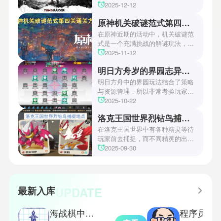
游戏颁奖典礼中，古墓丽影系列公
2025-12-12
开了全新作的最新预告片段。这一
原神机关破谜范式第四关通关方法
场资讯让众多玩家们都非常期待！
本次官方也宣布游戏将于2027年登
在原神近期的活动中，机关破谜范
陆PS5、Xbox以及PC平台！有兴
式是一个充满挑战的解谜玩法，其
趣的玩家们可以继续留守鲶鱼网！
中第四关是许多玩家遇到困难的地
2025-11-12
方。本文小编将为玩家们带来详细
明日方舟岁的界园志异攻略
机关破谜范式第四关通关方法，助
玩家们能够顺利通关！有兴趣的玩
明日方舟中的界园玩法结合了策略
家们快来一起看看吧！
与资源管理，所以非常考验玩家的
操作和规划能力。游戏里拥有先
2025-10-22
锋、近卫、重装等八大职业干员，
洛克王国世界烈钻鸟捕捉地点
丰富多样的角色体系足以满足不同
战术需求。电表倒转是界园中的核
在洛克王国世界中有各种精灵等待
心挑战之一，玩家需合理利用通宝
玩家前去捕捉，而不同精灵的出现
和特殊钱币进行资源转换。明日方
地点和捕捉方式也各不相同。有少
2025-09-30
舟的玩法既讲求策略，也需要依赖
玩家想知道烈钻鸟的捕捉位置。以
一定运气，新手玩家可以通过本攻
下是小编为大家准备的烈钻鸟的捕
略更好地理解和通关。此外，界园
捉地点攻略，感兴趣的玩家们可以
中的“见字图册”系统也增添了收集
一起来看看吧！
UPDATE
最新入库
乐趣和探索深度，丰富了玩家的游
戏里的体验。
海战棋中文版
程序员模拟器