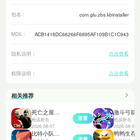
包名：
com.glu.zbs.kbinstaller
MD5：
ACB1418DC66266F6895AF109B1C1C943
隐私说明：
点击查看
权限说明：
点击查看
相关推荐
死亡之屋过度杀戮手机版
激斗弓箭
查看
枪战射击
枪战射击
2026-08-07
2026-08-06
比特小队移植版
鸭鸭生存m
查看