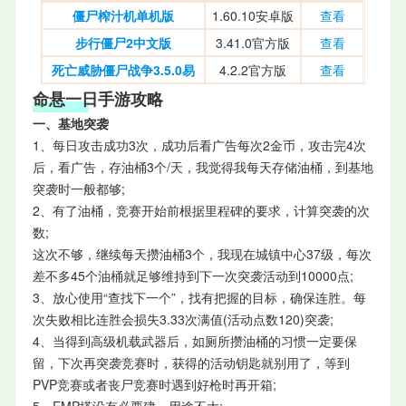
僵尸榨汁机单机版
1.60.10安卓版
查看
步行僵尸2中文版
3.41.0官方版
查看
死亡威胁僵尸战争3.5.0易
4.2.2官方版
查看
命悬一日手游攻略
一、基地突袭
1、每日攻击成功3次，成功后看广告每次2金币，攻击完4次
后，看广告，存油桶3个/天，我觉得我每天存储油桶，到基地
突袭时一般都够;
2、有了油桶，竞赛开始前根据里程碑的要求，计算突袭的次
数;
这次不够，继续每天攒油桶3个，我现在城镇中心37级，每次
差不多45个油桶就足够维持到下一次突袭活动到10000点;
3、放心使用“查找下一个”，找有把握的目标，确保连胜。每
次失败相比连胜会损失3.33次满值(活动点数120)突袭;
4、当得到高级机载武器后，如厕所攒油桶的习惯一定要保
留，下次再突袭竞赛时，获得的活动钥匙就别用了，等到
PVP竞赛或者丧尸竞赛时遇到好枪时再开箱;
5、EMP塔没有必要建，用途不大;