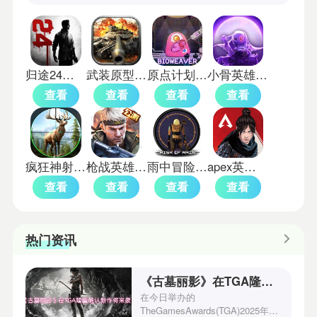
归途24小时免费版
武装原型中文版
原点计划血肉工匠
小骨英雄杀汉化版
查看
查看
查看
查看
疯狂神射手单机版
枪战英雄老版本
雨中冒险手机版
apex英雄中文版
查看
查看
查看
查看
热门资讯
《古墓丽影》在TGA隆重确认新作将来袭！
在今日举办的
TheGamesAwards(TGA)2025年度