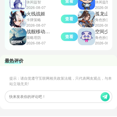
查看
休闲益智
休闲益智
2026-08-07
2026-08-07
火线战姬
孤龙山异
查看
卡牌策略
角色扮演
2026-08-07
2026-08-07
战舰移动2海战
空间少女综合
查看
策略塔防
角色扮演
2026-08-07
2026-08-07
最热评价
提示：请自觉遵守互联网相关政策法规，只代表网友观点，与本
站立场无关!