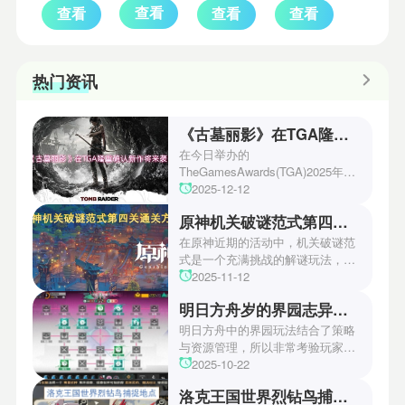
查看
查看
查看
查看
热门资讯
《古墓丽影》在TGA隆重确认新作将来袭！
在今日举办的
TheGamesAwards(TGA)2025年度
游戏颁奖典礼中，古墓丽影系列公
2025-12-12
开了全新作的最新预告片段。这一
原神机关破谜范式第四关通关方法
场资讯让众多玩家们都非常期待！
本次官方也宣布游戏将于2027年登
在原神近期的活动中，机关破谜范
陆PS5、Xbox以及PC平台！有兴
式是一个充满挑战的解谜玩法，其
趣的玩家们可以继续留守鲶鱼网！
中第四关是许多玩家遇到困难的地
2025-11-12
方。本文小编将为玩家们带来详细
明日方舟岁的界园志异攻略
机关破谜范式第四关通关方法，助
玩家们能够顺利通关！有兴趣的玩
明日方舟中的界园玩法结合了策略
家们快来一起看看吧！
与资源管理，所以非常考验玩家的
操作和规划能力。游戏里拥有先
2025-10-22
锋、近卫、重装等八大职业干员，
洛克王国世界烈钻鸟捕捉地点
丰富多样的角色体系足以满足不同