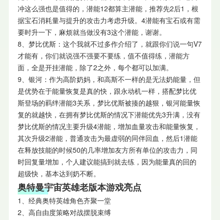
冲这么强也是值得的，潜能12都算主潜能，推荐先2后1，根
据宝石消耗量与提升的攻击力考虑升级。4潜能有宝石或有需
要时升一下，麻烦就当做没有3这个潜能，谢谢。
8、梦比优斯：这个我就不过多作介绍了，就跟你们说一句V7
才能有，你们就说强不强要不要练，值不值得练，潜能方
面，全是开挂潜能，除了2之外，每个都可以加满。
9、银河：作为高阶奶妈，和高斯不一样的是无法奶能量，但
是优势在于能量恢复是真的快，跟永动机一样，搭配梦比优
斯登场的羁绊潜能3关系，梦比优斯被揍的越狠，银河能量恢
复的就越快，在拥有梦比优斯的情况下潜能优先3升满，没有
梦比优斯的情况主要升级4潜能，增加血量攻击和能量恢复，
其次升级2潜能，普通攻击为最虚弱的同伴回血，然后1潜能
在释放技能的时候50的几率增加友方所有单位的攻击力，同
时回复量增加，个人建议能搞到就去练，因为能量真的回的
超级快，基本达到奶不断。
奥特曼宇宙英雄老版本游戏亮点
1、经典奥特英雄角色齐聚一堂
2、高自由度策略对战摆脱束缚