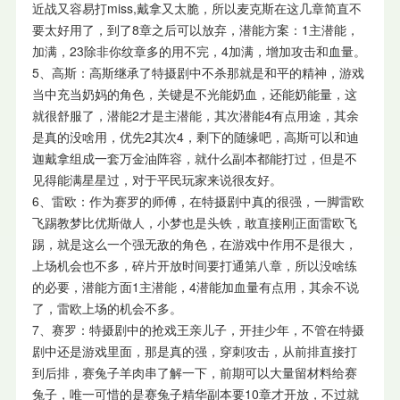
近战又容易打miss,戴拿又太脆，所以麦克斯在这几章简直不
要太好用了，到了8章之后可以放弃，潜能方案：1主潜能，
加满，23除非你纹章多的用不完，4加满，增加攻击和血量。
5、高斯：高斯继承了特摄剧中不杀那就是和平的精神，游戏
当中充当奶妈的角色，关键是不光能奶血，还能奶能量，这
就很舒服了，潜能2才是主潜能，其次潜能4有点用途，其余
是真的没啥用，优先2其次4，剩下的随缘吧，高斯可以和迪
迦戴拿组成一套万金油阵容，就什么副本都能打过，但是不
见得能满星星过，对于平民玩家来说很友好。
6、雷欧：作为赛罗的师傅，在特摄剧中真的很强，一脚雷欧
飞踢教梦比优斯做人，小梦也是头铁，敢直接刚正面雷欧飞
踢，就是这么一个强无敌的角色，在游戏中作用不是很大，
上场机会也不多，碎片开放时间要打通第八章，所以没啥练
的必要，潜能方面1主潜能，4潜能加血量有点用，其余不说
了，雷欧上场的机会不多。
7、赛罗：特摄剧中的抢戏王亲儿子，开挂少年，不管在特摄
剧中还是游戏里面，那是真的强，穿刺攻击，从前排直接打
到后排，赛兔子羊肉串了解一下，前期可以大量留材料给赛
兔子，唯一可惜的是赛兔子精华副本要10章才开放，不过就