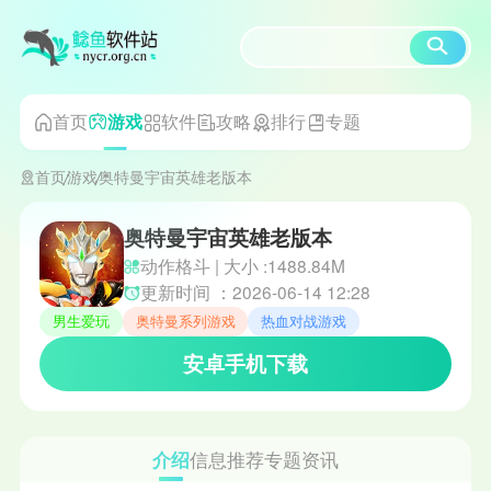
首页
软件
攻略
排行
专题
游戏
首页
游戏
奥特曼宇宙英雄老版本
奥特曼宇宙英雄老版本
动作格斗 | 大小 :1488.84M
更新时间 ：2026-06-14 12:28
男生爱玩
奥特曼系列游戏
热血对战游戏
安卓手机下载
介绍
信息
推荐
专题
资讯