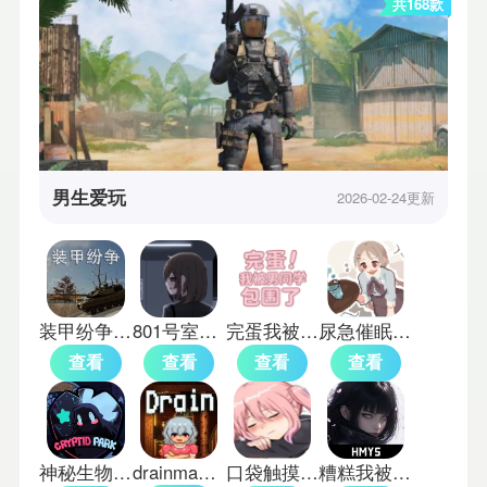
共168款
男生爱玩
2026-02-24更新
装甲纷争离线版
801号室绅士汉化版
完蛋我被男同学包围了手机版
尿急催眠模拟器中文版
查看
查看
查看
查看
神秘生物公园手机版
drainmansion2.0.4
口袋触摸模拟器
糟糕我被女忍包围了2手游版