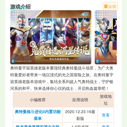
游戏介绍
反馈
奥特曼宇宙英雄老版本重现经典奥特曼战斗场景，为广大奥
特曼爱好者带来一场沉浸式的光之国冒险之旅。在奥特曼宇
宙英雄老版本游戏中，集结全系列超人气奥特战士，守护银
河系的和平。快来选择你心仪的战士，开启热血篇章吧！
游戏地
小编推荐
应用说明
址
奥特曼格斗进化0内置功能
2020.12.23.16最
查看
菜单
新版
欧布变身器模拟器中文版
1.6安卓版
查看