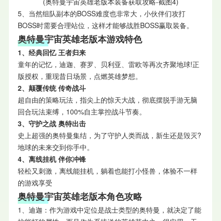
(奥特曼宇宙英雄老版本装备获取攻略-截图4)
5、当然组队副本的BOSS难度也非常大，小伙伴们攻打
BOSS时需要合理站位，这样才能够战胜BOSS赢取装备。
奥特曼宇宙英雄老版本游戏特色
1、经典回忆 王者归来
童年的记忆，迪迦、赛罗、贝利亚、雷欧等再次齐聚地球!正
版授权，重现昔日场景，点燃英雄梦想。
2、颠覆传统 传奇战斗
超自由的策略玩法，指尖上的惊天大战，彻底摆脱手游无脑
回合玩法束缚，100%自主掌控战斗节奏。
3、守护之战 奥特出击
史上超强的奥特曼集结，为了守护人类而战，新生还是毁灭?
地球的未来交到你手中。
4、离线挂机 伴你冲锋
轻松又刺激，离线能挂机，躺着也能打小怪兽，体验不一样
的游戏享受
奥特曼宇宙英雄老版本角色攻略
1、迪迦：作为游戏中定位是战士类型的奥特曼，就决定了能