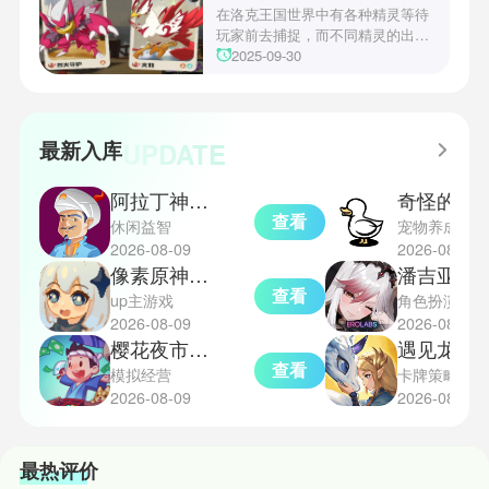
战术需求。电表倒转是界园中的核
在洛克王国世界中有各种精灵等待
心挑战之一，玩家需合理利用通宝
玩家前去捕捉，而不同精灵的出现
和特殊钱币进行资源转换。明日方
地点和捕捉方式也各不相同。有少
2025-09-30
舟的玩法既讲求策略，也需要依赖
玩家想知道烈钻鸟的捕捉位置。以
一定运气，新手玩家可以通过本攻
下是小编为大家准备的烈钻鸟的捕
略更好地理解和通关。此外，界园
捉地点攻略，感兴趣的玩家们可以
中的“见字图册”系统也增添了收集
一起来看看吧！
UPDATE
最新入库
乐趣和探索深度，丰富了玩家的游
戏里的体验。
阿拉丁神灯猜人名
奇怪的鸭子m
查看
休闲益智
宠物养成
2026-08-09
2026-08-09
像素原神免费版
潘吉亚异
查看
up主游戏
角色扮演
2026-08-09
2026-08-09
樱花夜市单机版
遇见龙2正式版
查看
模拟经营
卡牌策略
2026-08-09
2026-08-09
最热评价