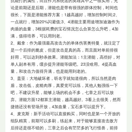
抗能打的属性，而且作为系统送的英雄其中之一很实用，无
论是前期还是后期，潜能也是带有很强的群体控制，时间也
很长，下面是潜能推荐方案：1越高越好，增加控制时间;2、
一点就行，增加20%闪避值;3、4潜能主要用途增加迪迦作为
肉盾的血量，3根据耗费的宝石情况怎么合算怎么升吧，4加
满，值得培养，可以用到老。
2、戴拿：作为最强最高攻击力的单体伤害奥特曼，就注定了
是一个后排的脆皮，但是攻击是真的高，而且面对单前排很
好用，可以达到秒杀效果。潜能加法：1主潜能，高些好，对
单人副本有用，缓步提升潜能等级吧。23没啥用。4提高血
量，和攻击力值得升满，也是能用到老的。
3、盖亚：大地破坏者，听名字就知道很肉，所以当然是肉
盾，攻击低，皮糙肉厚，真爱党可以练，其他人勉强练一下
吧，不建议升星，能够上场的机会不多，七章之后可以放
弃。潜能方面12都算主潜能，越高越好。3看上去很美，然而
捷德还没有登场开放，4加血量，宝石多可以提升下。
4、麦克斯：新手活动可以直接购买，同时也是第一个开放的
组队精英，前期可以多刷，练起来，对于能够直接攻击敌方
后排还是很不错的，三章之后会有茫茫多的飞行怪兽，前排