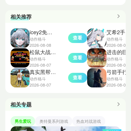
相关推荐
icey2免费版
艾希2手机版
查看
动作格斗
动作格斗
2026-08-08
2026-08-07
松鼠大战2完整版
进击的巨人3
查看
动作格斗
动作格斗
2026-08-07
2026-08-07
真实黑帮犯罪
弓箭手行动
查看
动作格斗
动作格斗
2026-08-07
2026-08-07
相关专题
男生爱玩
奥特曼系列游戏
热血对战游戏