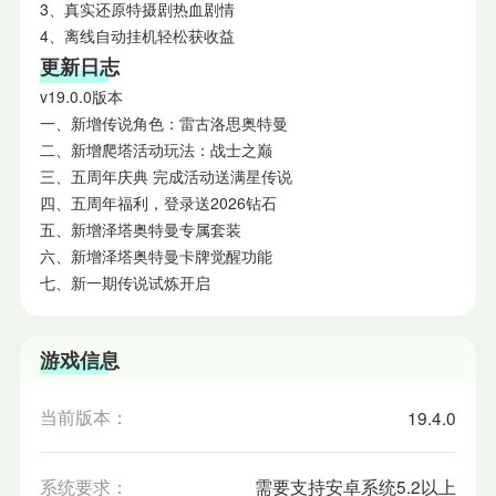
3、真实还原特摄剧热血剧情
4、离线自动挂机轻松获收益
更新日志
v19.0.0版本
一、新增传说角色：雷古洛思奥特曼
二、新增爬塔活动玩法：战士之巅
三、五周年庆典 完成活动送满星传说
四、五周年福利，登录送2026钻石
五、新增泽塔奥特曼专属套装
六、新增泽塔奥特曼卡牌觉醒功能
七、新一期传说试炼开启
游戏信息
当前版本：
19.4.0
系统要求：
需要支持安卓系统5.2以上