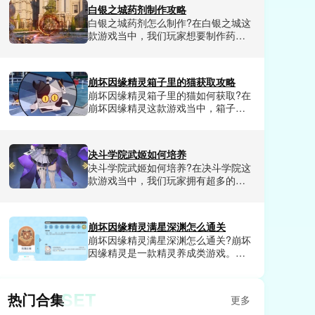
档，浪费了大量前期养成资源。不少
白银之城药剂制作攻略
人试了好几套搭配都没摸透核心逻
白银之城药剂怎么制作?在白银之城这
辑，都在找一套能从新手期顺畅玩到
款游戏当中，我们玩家想要制作药剂
后期的成熟方案。小编今天就来给大
的话，需要玩家提前清楚药剂炼制的
家详细讲讲蜀山幻想志各职业及站位
基础规则，还有每一种药剂的配方。
怎么样。
今天小编就和大家分享一下白银之城
崩坏因缘精灵箱子里的猫获取攻略
药剂制作方法教程，可以让玩家轻松
崩坏因缘精灵箱子里的猫如何获取?在
掌握制作方法技巧，需要的玩家赶紧
崩坏因缘精灵这款游戏当中，箱子里
来小编这里了解一下。
的猫是游戏里非常稀有的精灵，因为
其稀有性，所以不可以直接抽卡获
取，需要玩家完成一系列任务才可以
决斗学院武姬如何培养
解锁。不知道怎么获得的玩家具体的
决斗学院武姬如何培养?在决斗学院这
方法小编这里都给大家详细介绍了，
款游戏当中，我们玩家拥有超多的武
感兴趣的小伙伴们赶紧来看看吧。
姬可以选择，武姬的选择尤为重要，
新手玩家前期选择非常重要。部分玩
家不知道在游戏中应该优先培养哪些
崩坏因缘精灵满星深渊怎么通关
武姬，那么今天小编就和大家分享一
崩坏因缘精灵满星深渊怎么通关?崩坏
下决斗学院武姬培养技巧，帮助玩家
因缘精灵是一款精灵养成类游戏。在
选到最合适自己的武姬，合理分配资
这款游戏里每天都会有很多的副本任
源，不浪费一丁点。
务可以挑战，完成挑战就可以获得相
应的福利，包含各种稀有资源，道具
SET
热门合集
更多
和兑换券等等，其中深渊副本算是难