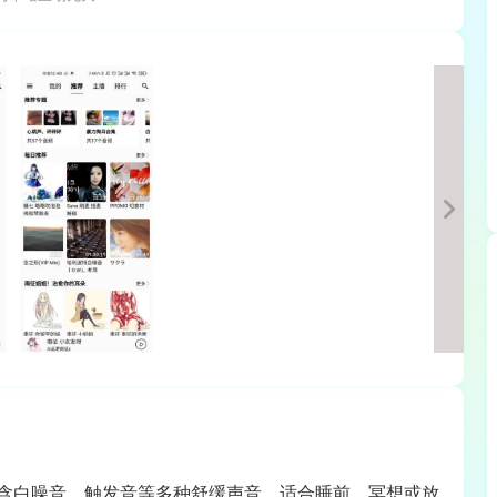
含白噪音、触发音等多种舒缓声音，适合睡前、冥想或放