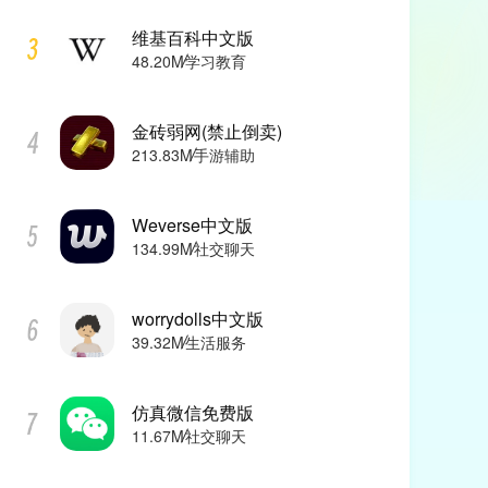
维基百科中文版
48.20M
学习教育
金砖弱网(禁止倒卖)
213.83M
手游辅助
Weverse中文版
134.99M
社交聊天
worrydolls中文版
39.32M
生活服务
仿真微信免费版
11.67M
社交聊天