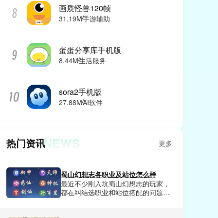
画质怪兽120帧
31.19M
手游辅助
蛋蛋分享库手机版
8.44M
生活服务
sora2手机版
27.88M
AI软件
NEWS
热门资讯
更多
蜀山幻想志各职业及站位怎么样
最近不少刚入坑蜀山幻想志的玩家，
都在纠结选职业和站位搭配的问题，
要么选了热门职业却打不出预期伤
害，要么站位乱排直接让全队输出断