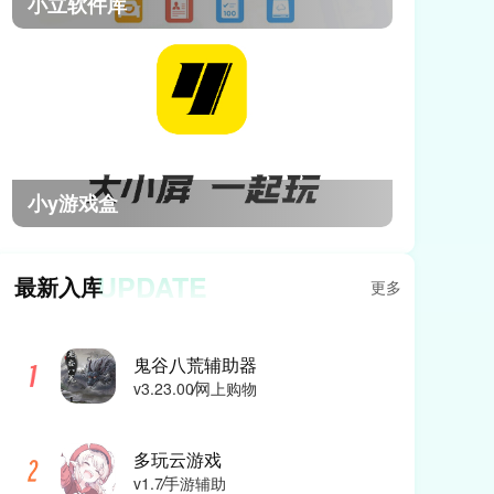
小立软件库
小y游戏盒
UPDATE
最新入库
更多
鬼谷八荒辅助器
v3.23.00
网上购物
多玩云游戏
v1.7
手游辅助