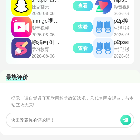
查看
社交聊天
影音视频
2026-08-06
2026-08-06
filmigo视频剪辑
p2p搜索神器手机版
查看
影音视频
生活服务
2026-08-06
2026-08-06
涂鸦画图免费版
p2psear
查看
学习教育
生活服务
2026-08-06
2026-08-06
最热评价
提示：请自觉遵守互联网相关政策法规，只代表网友观点，与本
站立场无关!