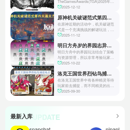
TheGamesAwards(TGA)2025年度
游戏颁奖典礼中，古墓丽影系列公
2025-12-12
开了全新作的最新预告片段。这一
原神机关破谜范式第四关通关方法
场资讯让众多玩家们都非常期待！
本次官方也宣布游戏将于2027年登
在原神近期的活动中，机关破谜范
陆PS5、Xbox以及PC平台！有兴
式是一个充满挑战的解谜玩法，其
趣的玩家们可以继续留守鲶鱼网！
中第四关是许多玩家遇到困难的地
2025-11-12
方。本文小编将为玩家们带来详细
明日方舟岁的界园志异攻略
机关破谜范式第四关通关方法，助
玩家们能够顺利通关！有兴趣的玩
明日方舟中的界园玩法结合了策略
家们快来一起看看吧！
与资源管理，所以非常考验玩家的
操作和规划能力。游戏里拥有先
2025-10-22
锋、近卫、重装等八大职业干员，
洛克王国世界烈钻鸟捕捉地点
丰富多样的角色体系足以满足不同
战术需求。电表倒转是界园中的核
在洛克王国世界中有各种精灵等待
心挑战之一，玩家需合理利用通宝
玩家前去捕捉，而不同精灵的出现
和特殊钱币进行资源转换。明日方
地点和捕捉方式也各不相同。有少
2025-09-30
舟的玩法既讲求策略，也需要依赖
玩家想知道烈钻鸟的捕捉位置。以
一定运气，新手玩家可以通过本攻
下是小编为大家准备的烈钻鸟的捕
略更好地理解和通关。此外，界园
捉地点攻略，感兴趣的玩家们可以
中的“见字图册”系统也增添了收集
一起来看看吧！
UPDATE
最新入库
乐趣和探索深度，丰富了玩家的游
戏里的体验。
snapchat下装
nipaplay播放