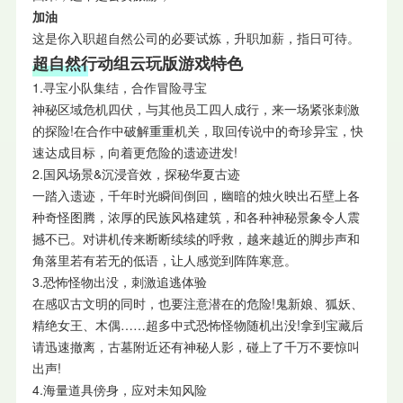
加油
这是你入职超自然公司的必要试炼，升职加薪，指日可待。
超自然行动组云玩版
游戏特色
1.寻宝小队集结，合作冒险寻宝
神秘区域危机四伏，与其他员工四人成行，来一场紧张刺激
的探险!在合作中破解重重机关，取回传说中的奇珍异宝，快
速达成目标，向着更危险的遗迹进发!
2.国风场景&沉浸音效，探秘华夏古迹
一踏入遗迹，千年时光瞬间倒回，幽暗的烛火映出石壁上各
种奇怪图腾，浓厚的民族风格建筑，和各种神秘景象令人震
撼不已。对讲机传来断断续续的呼救，越来越近的脚步声和
角落里若有若无的低语，让人感觉到阵阵寒意。
3.恐怖怪物出没，刺激追逃体验
在感叹古文明的同时，也要注意潜在的危险!鬼新娘、狐妖、
精绝女王、木偶……超多中式恐怖怪物随机出没!拿到宝藏后
请迅速撤离，古墓附近还有神秘人影，碰上了千万不要惊叫
出声!
4.海量道具傍身，应对未知风险