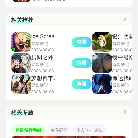
相关推荐
Ice Scream3中文版
银河历险记1
查看
冒险解谜
冒险解谜
2026-08-06
2026-08-06
房间之外汉化版
镜中鬼怪
查看
冒险解谜
冒险解谜
2026-08-06
2026-08-05
梦想都市星球2.1.2版本
命运代码侵入
查看
冒险解谜
冒险解谜
2026-08-06
2026-08-05
相关专题
超自然行动组
魔性搞笑
多人联机游戏