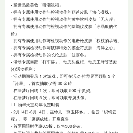
- 耀世品质美妆「听潮祝福」
- 拥有专属使用动作与检视动作的葫芦皮肤「海心凝珠」
- 拥有专属使用动作与检视动作的黄牛饮料皮肤「无人岸」
- 拥有专属使用动作与检视动作的除颤仪皮肤「冰晶般的代
价」
- 拥有专属使用动作与检视动作的电击枪皮肤「权杖的承诺」
- 拥有专属检视动作与破碎特效的摸金符皮肤「海洋之心」
- 拥有专属检视动作的长枪皮肤「波塞冬」
- 活动专属舞蹈「打车摇」、动态头像框、动态工牌等奖励
(4)活动福利：
- 活动期间登录 1 次游戏，即可在活动-推荐界面领取 3 个
「沧星」，首次抽取仅需 30 金砖
- 在绘梦厅回响 1 次，即可领取 500 个灵契。
- 在绘梦厅回响 5 次，即可领取专属头像。
11. 物华天宝马年限定时装
- 2月14日-6月14日，巫铃儿「琢玉怀乡」、临云「织锦云
程」、零「磨砺成锋」开启直售
- 首两周限时优惠8.5折，仅售508金砖。
- 购买好运卡叠加首两周优惠，首款仅需408金砖，其余2款