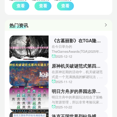
查看
查看
查看
热门资讯
《古墓丽影》在TGA隆重确认新作将来袭！
在今日举办的
TheGamesAwards(TGA)2025年度
游戏颁奖典礼中，古墓丽影系列公
2025-12-12
开了全新作的最新预告片段。这一
原神机关破谜范式第四关通关方法
场资讯让众多玩家们都非常期待！
本次官方也宣布游戏将于2027年登
在原神近期的活动中，机关破谜范
陆PS5、Xbox以及PC平台！有兴
式是一个充满挑战的解谜玩法，其
趣的玩家们可以继续留守鲶鱼网！
中第四关是许多玩家遇到困难的地
2025-11-12
方。本文小编将为玩家们带来详细
明日方舟岁的界园志异攻略
机关破谜范式第四关通关方法，助
玩家们能够顺利通关！有兴趣的玩
明日方舟中的界园玩法结合了策略
家们快来一起看看吧！
与资源管理，所以非常考验玩家的
操作和规划能力。游戏里拥有先
2025-10-22
锋、近卫、重装等八大职业干员，
洛克王国世界烈钻鸟捕捉地点
丰富多样的角色体系足以满足不同