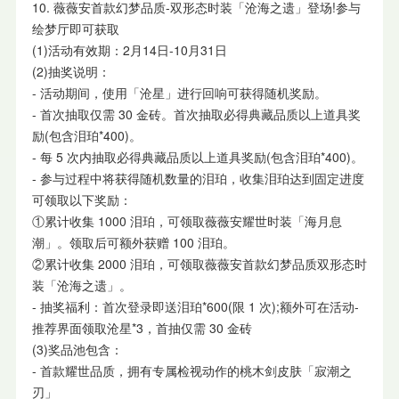
10. 薇薇安首款幻梦品质-双形态时装「沧海之遗」登场!参与
绘梦厅即可获取
(1)活动有效期：2月14日-10月31日
(2)抽奖说明：
- 活动期间，使用「沧星」进行回响可获得随机奖励。
- 首次抽取仅需 30 金砖。首次抽取必得典藏品质以上道具奖
励(包含泪珀*400)。
- 每 5 次内抽取必得典藏品质以上道具奖励(包含泪珀*400)。
- 参与过程中将获得随机数量的泪珀，收集泪珀达到固定进度
可领取以下奖励：
①累计收集 1000 泪珀，可领取薇薇安耀世时装「海月息
潮」。领取后可额外获赠 100 泪珀。
②累计收集 2000 泪珀，可领取薇薇安首款幻梦品质双形态时
装「沧海之遗」。
- 抽奖福利：首次登录即送泪珀*600(限 1 次);额外可在活动-
推荐界面领取沧星*3，首抽仅需 30 金砖
(3)奖品池包含：
- 首款耀世品质，拥有专属检视动作的桃木剑皮肤「寂潮之
刃」