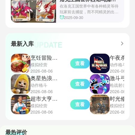
战术需求。电表倒转是界园中的核
在洛克王国世界中有各种精灵等待
心挑战之一，玩家需合理利用通宝
玩家前去捕捉，而不同精灵的出现
和特殊钱币进行资源转换。明日方
地点和捕捉方式也各不相同。有少
2025-09-30
舟的玩法既讲求策略，也需要依赖
玩家想知道烈钻鸟的捕捉位置。以
一定运气，新手玩家可以通过本攻
下是小编为大家准备的烈钻鸟的捕
略更好地理解和通关。此外，界园
捉地点攻略，感兴趣的玩家们可以
中的“见字图册”系统也增添了收集
一起来看看吧！
UPDATE
最新入库
乐趣和探索深度，丰富了玩家的游
戏里的体验。
烹饪冒险国际服
午夜杀生
查看
模拟经营
动作格斗
2026-08-06
2026-08-06
奥星热浪测试服
激斗弓箭
查看
动作格斗
枪战射击
2026-08-06
2026-08-06
超市大亨中文版
时光修车
查看
模拟经营
模拟经营
2026-08-06
2026-08-06
最热评价