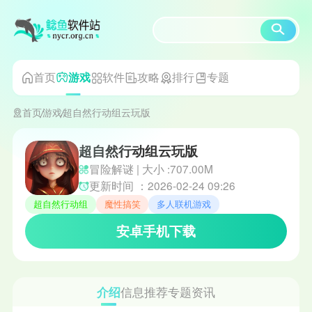
首页
软件
攻略
排行
专题
游戏
首页
游戏
超自然行动组云玩版
超自然行动组云玩版
冒险解谜 | 大小 :707.00M
更新时间 ：2026-02-24 09:26
超自然行动组
魔性搞笑
多人联机游戏
安卓手机下载
介绍
信息
推荐
专题
资讯