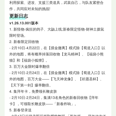
利用探索、进攻、支援三类道具，武装自己，与队友紧密合
作，共同应对未知的挑战!
更新日志
v1.26.13.001版本
1. 新怪物-疯狂的鸽子、大鼬上线;新春限定怪物-财神土拨鼠
限时登场。
2. 新春限定回收物
- 2月10日-4月22日，在【摸金撤离】模式除【蜀道入口】以
外的地图，将有概率掉落回收物【龙马精神】、【福袋小熊
猫】和【福袋小狐狸】。
3. 百万大金限时爆率翻倍
- 2月10日-2月24日，在【摸金撤离】模式除【蜀道入口】以
外的地图，百万大金——【飞天神龙像】、【祈愿圣杯】、
【天下第一剑】爆率翻倍。
4. 集拜年卡，免费领长鞭皮肤
- 2月10日-2月24日，集满13名角色的新春回收物【拜年
卡】，可领取长鞭皮肤——「新春炸响」。
5. 新春登录送
- 2月17日起登录即可领取耀世舞蹈-「新年摇」、拜年动作(5