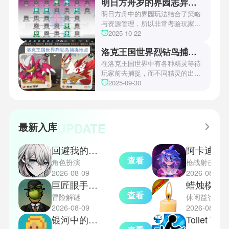
明日方舟岁的界园志异攻略
机关破谜范式第四关通关方法，助
玩家们能够顺利通关！有兴趣的玩
明日方舟中的界园玩法结合了策略
家们快来一起看看吧！
与资源管理，所以非常考验玩家的
操作和规划能力。游戏里拥有先
2025-10-22
锋、近卫、重装等八大职业干员，
洛克王国世界烈钻鸟捕捉地点
丰富多样的角色体系足以满足不同
战术需求。电表倒转是界园中的核
在洛克王国世界中有各种精灵等待
心挑战之一，玩家需合理利用通宝
玩家前去捕捉，而不同精灵的出现
和特殊钱币进行资源转换。明日方
地点和捕捉方式也各不相同。有少
2025-09-30
舟的玩法既讲求策略，也需要依赖
玩家想知道烈钻鸟的捕捉位置。以
一定运气，新手玩家可以通过本攻
下是小编为大家准备的烈钻鸟的捕
略更好地理解和通关。此外，界园
捉地点攻略，感兴趣的玩家们可以
中的“见字图册”系统也增添了收集
一起来看看吧！
UPDATE
最新入库
乐趣和探索深度，丰富了玩家的游
戏里的体验。
回避我的死亡结局汉化版
阿卡迪姆太空奥德
查看
角色扮演
枪战射击
2026-08-09
2026-08-09
巨匠眼手机版
蜡烛模拟器
查看
冒险解谜
休闲益智
2026-08-09
2026-08-09
银河中的挤奶工汉化版
Toile