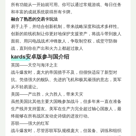
所有功能从一开始就可用。你可以通过常规游戏、每日任务
和丰富的成就系统获得所有卡牌。
融合了熟悉的交易卡玩法
易于上手，并结合创新机制，带来战略深度和战术多样性。
创新的前线机制让你更好地保护支援资产，将战斗带到敌人
面前。用闪电战战术冲锋敌人，争取制空权，或坚守防御
战，直到你在产出和火力上都超过敌人
kard
s安卓
版参与国介绍
英国——天空与海洋之主
战斗爆发时，庞大的帝国措手不及，但很快适应了新型对
抗。凭借强大的舰队、先进的飞机和极其顽强的意志，英军
从不轻易退让。
美国——产出胜，火力胜人，带来天灾
虽然美国比其他主要大国晚参加战斗，但多年来一直在准备
生产线并支持盟友。美军在生产力完全超过轴心国敌人，最
终能够在所有战区发动史诗级的进攻行动。
苏联——强大的红军
战斗爆发时，尽管苏联军队规模庞大，但装备、训练和组织