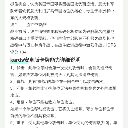
抓住机会，认为英国帝国即将因德国攻势而崩溃。意大利军
队怀着恢复意大利旧罗马帝国地位的雄心，专注于非洲和中
东的大规模攻势。
波兰——流亡中奋战!
战斗前后，波兰情报收集和密码分析专家为破解著名的恩尼
格码做出了重要贡献。他们的流亡部队在不列颠之战及其他
战役中与盟友并肩作战，在战斗欧洲战役中激烈作战。IGRS
评分 13+
kard
s安卓
版
卡牌能力详细说明
1、伏击 - 此单位每回合第一次受到攻击时，会首先造成伤
害。如果敌方单位因此被消灭，则其无法造成伤害。
2、奋战 - 具有“奋战”的单位在一回合中可以攻击两次。
3、守护 - 相邻的非守护单位无法被轰炸机和炮兵之外的敌军
攻击。
4、烟幕 - 单位不能被敌方单位攻击。
如果一个单位移动或攻击，它将失去烟幕。守护单位和位于
前线的单位不能具有烟幕。
5、重甲 - 受到其他单位攻击时，单位受到的伤害减少{0}。单