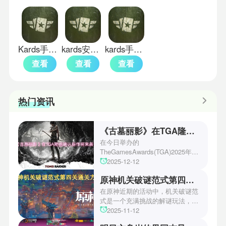
Kards手游中文正式版
kards安卓版
kards手游版
查看
查看
查看
热门资讯
《古墓丽影》在TGA隆重确认新作将来袭！
在今日举办的
TheGamesAwards(TGA)2025年度
游戏颁奖典礼中，古墓丽影系列公
2025-12-12
开了全新作的最新预告片段。这一
原神机关破谜范式第四关通关方法
场资讯让众多玩家们都非常期待！
本次官方也宣布游戏将于2027年登
在原神近期的活动中，机关破谜范
陆PS5、Xbox以及PC平台！有兴
式是一个充满挑战的解谜玩法，其
趣的玩家们可以继续留守鲶鱼网！
中第四关是许多玩家遇到困难的地
2025-11-12
方。本文小编将为玩家们带来详细