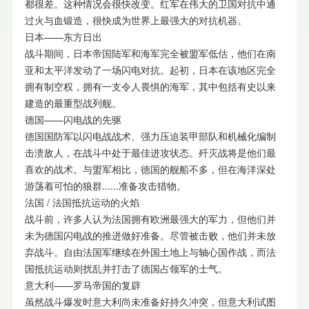
都很差。这种情况会很快改变。红军在伟大的卫国对抗中通
过火与血锻造，很快成为世界上最强大的对抗机器。
日本——东方日出
战斗期间，日本帝国陆军和海军完全被盟军低估，他们在南
亚和太平洋发动了一场闪电对抗。起初，日本在该地区完全
拥有制空权，拥有一支令人畏惧的海军，其中包括有史以来
建造的最重型战列舰。
德国——闪电战的先驱
德国国防军以闪电战战术、强力压迫装甲部队和机械化编制
击溃敌人，在战斗中处于最佳进攻状态。歼灭战将是他们最
喜欢的战术。与盟军相比，德国的舰船不多，但在海洋深处
游荡着可怕的狼群......准备攻击猎物。
法国 / 法国抵抗运动的火焰
战斗前，许多人认为法国拥有欧洲最强大的军力，但他们并
未为德国闪电战的推进做好准备。尽管被击败，他们并未放
弃战斗。自由法国军继续在外国土地上与轴心国作战，而法
国抵抗运动则扰乱并打击了德国占领军的士气。
意大利——罗马帝国的复辟
虽然战斗爆发时意大利尚未准备好持久冲突，但意大利试图