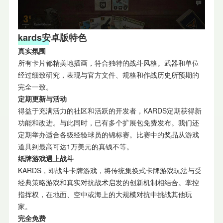
kard
s安卓
版特色
真实氛围
所有卡片都精美地插画，符合独特的战斗风格。武器和单位
经过细致研究，表现与官方文件、规格和作战历史所预期的
完全一致。
定期更新与活动
得益于充满活力的社区和活跃的开发者，KARDS定期获得新
功能和改进。与此同时，已有多个扩展包免费发布。我们还
定期举办适合各级经验球员的锦标赛。比赛中的奖品从游戏
道具到最高可达1万美元的真钱不等。
纸牌游戏遇上战斗
KARDS，即战斗卡牌游戏，将传统集换式卡牌游戏玩法与受
经典策略游戏和真实对抗战术启发的创新机制相结合。掌控
指挥权，在地面、空中或海上的大规模对抗中挑战其他玩
家。
完全免费