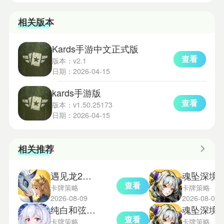
相关版本
Kards手游中文正式版
查看
版本：v2.1
日期：2026-04-15
kards手游版
查看
版本：v1.50.25173
日期：2026-04-15
相关推荐
遇见龙2正式版
魂坠深境
查看
卡牌策略
卡牌策略
2026-08-09
2026-08-07
纯白和弦免费版
魂坠深境
查看
卡牌策略
卡牌策略