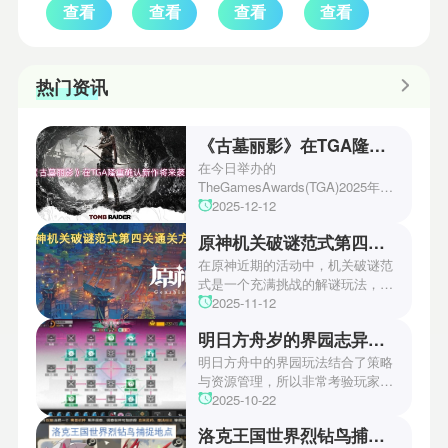
查看
查看
查看
查看
热门资讯
《古墓丽影》在TGA隆重确认新作将来袭！
在今日举办的
TheGamesAwards(TGA)2025年度
游戏颁奖典礼中，古墓丽影系列公
2025-12-12
开了全新作的最新预告片段。这一
原神机关破谜范式第四关通关方法
场资讯让众多玩家们都非常期待！
本次官方也宣布游戏将于2027年登
在原神近期的活动中，机关破谜范
陆PS5、Xbox以及PC平台！有兴
式是一个充满挑战的解谜玩法，其
趣的玩家们可以继续留守鲶鱼网！
中第四关是许多玩家遇到困难的地
2025-11-12
方。本文小编将为玩家们带来详细
明日方舟岁的界园志异攻略
机关破谜范式第四关通关方法，助
玩家们能够顺利通关！有兴趣的玩
明日方舟中的界园玩法结合了策略
家们快来一起看看吧！
与资源管理，所以非常考验玩家的
操作和规划能力。游戏里拥有先
2025-10-22
锋、近卫、重装等八大职业干员，
洛克王国世界烈钻鸟捕捉地点
丰富多样的角色体系足以满足不同