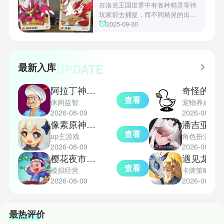
战术需求。电表倒转是界园中的核
在洛克王国世界中有各种精灵等待
心挑战之一，玩家需合理利用通宝
玩家前去捕捉，而不同精灵的出现
和特殊钱币进行资源转换。明日方
地点和捕捉方式也各不相同。有少
2025-09-30
舟的玩法既讲求策略，也需要依赖
玩家想知道烈钻鸟的捕捉位置。以
一定运气，新手玩家可以通过本攻
下是小编为大家准备的烈钻鸟的捕
略更好地理解和通关。此外，界园
捉地点攻略，感兴趣的玩家们可以
中的“见字图册”系统也增添了收集
一起来看看吧！
UPDATE
最新入库
乐趣和探索深度，丰富了玩家的游
戏里的体验。
阿拉丁神灯猜人名
奇怪的鸭子m
查看
休闲益智
宠物养成
2026-08-09
2026-08-09
像素原神免费版
潘吉亚异
查看
up主游戏
角色扮演
2026-08-09
2026-08-09
樱花夜市单机版
遇见龙2正式版
查看
模拟经营
卡牌策略
2026-08-09
2026-08-09
最热评价