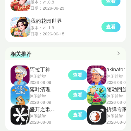
查看
版本：v1.0.8
日期：2026-06-23
我的花园世界
查看
版本：v1.1.9
日期：2026-06-15
相关推荐
阿拉丁神灯猜人名
akinator神灯猜人名
查看
休闲益智
休闲益智
2026-08-09
2026-08-08
落叶清理模拟器手机移植版
随动回旋镖手
查看
休闲益智
休闲益智
2026-08-09
2026-08-08
盛开之歌完整版
拆弹专家
查看
休闲益智
休闲益智
2026-08-08
2026-08-07