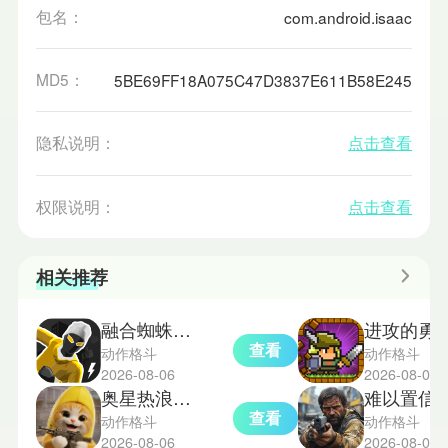
包名：
com.android.isaac
MD5：
5BE69FF18A075C47D3837E611B58E245
隐私说明：
点击查看
权限说明：
点击查看
相关推荐
融合蜘蛛侠模组版
进攻的勇士
查看
动作格斗
动作格斗
2026-08-06
2026-08-06
奥星热浪测试服
难以置信
查看
动作格斗
动作格斗
2026-08-06
2026-08-06