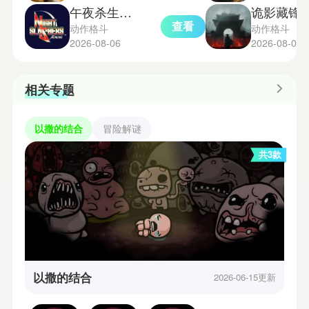
午夜杀生重制版
诡影藏锋
查看
动作格斗
动作格斗
2026-08-06
2026-08-06
相关专题
以撒的结合
冒险解谜
共3款
以撒的结合
2026-06-15更新