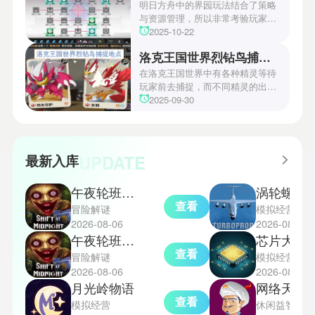
玩家们能够顺利通关！有兴趣的玩
明日方舟中的界园玩法结合了策略
家们快来一起看看吧！
与资源管理，所以非常考验玩家的
操作和规划能力。游戏里拥有先
2025-10-22
锋、近卫、重装等八大职业干员，
洛克王国世界烈钻鸟捕捉地点
丰富多样的角色体系足以满足不同
战术需求。电表倒转是界园中的核
在洛克王国世界中有各种精灵等待
心挑战之一，玩家需合理利用通宝
玩家前去捕捉，而不同精灵的出现
和特殊钱币进行资源转换。明日方
地点和捕捉方式也各不相同。有少
2025-09-30
舟的玩法既讲求策略，也需要依赖
玩家想知道烈钻鸟的捕捉位置。以
一定运气，新手玩家可以通过本攻
下是小编为大家准备的烈钻鸟的捕
略更好地理解和通关。此外，界园
捉地点攻略，感兴趣的玩家们可以
中的“见字图册”系统也增添了收集
一起来看看吧！
UPDATE
最新入库
乐趣和探索深度，丰富了玩家的游
戏里的体验。
午夜轮班汉化版
涡轮螺旋桨飞行模
查看
冒险解谜
模拟经营
2026-08-06
2026-08-06
午夜轮班恐怖游戏手机版
芯片大亨
查看
冒险解谜
模拟经营
2026-08-06
2026-08-06
月光岭物语
网络天才akin
查看
模拟经营
休闲益智