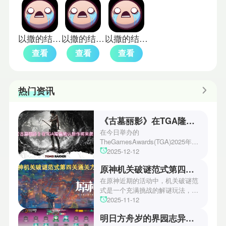
以撒的结合手机版
以撒的结合中文版
以撒的结合忏悔汉化版
查看
查看
查看
热门资讯
《古墓丽影》在TGA隆重确认新作将来袭！
在今日举办的
TheGamesAwards(TGA)2025年度
游戏颁奖典礼中，古墓丽影系列公
2025-12-12
开了全新作的最新预告片段。这一
原神机关破谜范式第四关通关方法
场资讯让众多玩家们都非常期待！
本次官方也宣布游戏将于2027年登
在原神近期的活动中，机关破谜范
陆PS5、Xbox以及PC平台！有兴
式是一个充满挑战的解谜玩法，其
趣的玩家们可以继续留守鲶鱼网！
中第四关是许多玩家遇到困难的地
2025-11-12
方。本文小编将为玩家们带来详细
明日方舟岁的界园志异攻略
机关破谜范式第四关通关方法，助