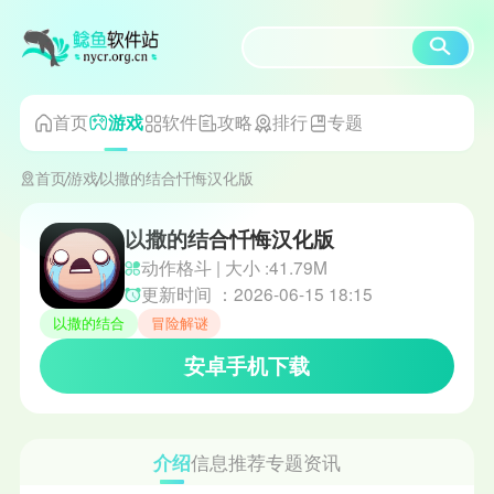
首页
软件
攻略
排行
专题
游戏
首页
游戏
以撒的结合忏悔汉化版
以撒的结合忏悔汉化版
动作格斗 | 大小 :41.79M
更新时间 ：2026-06-15 18:15
以撒的结合
冒险解谜
安卓手机下载
介绍
信息
推荐
专题
资讯