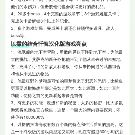
他们的杀伤力，但击败他们也会获得更好的战利品。
4、20多个boss，4个完整的游戏章节，8个游戏难度关卡，
完成关卡后解锁3个以上的职业。
5、多个游戏结局，完成关卡后还会解锁很多道具、敌人、
boss等。
以撒的结合忏悔汉化版游戏亮点
1、流氓般的地下室冒险，勇敢的男孩下降到地下室，为他最
大的挑战，艾萨克的新任务把他带到了他从未去过的未知地
方，充满了可怕的新敌人和老板，你从未协同过的武器组合
和他从未见过的物品
2、他最狂野的梦和最可怕的噩梦带来了邪恶的恐惧，比续集
更重要以撒悔改的绑定是如此巨大，如此新颖，如此丰富的
功能，使得之前的更新看起来像是前传
3、有更多的功能，改进和新的秘密，太多的秘密，比大多数
游戏将包括在官方续集，这是一个巨大的新内容要探索，即
使你有1000000%
4、以撒的捆绑悔改有数百个新的特点和生活质量的提高。这
是一个终极版的游戏类型定义流氓，现在有超过500小时的新