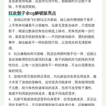
是居家使用电脑，还是外出用手机，都能随时开启骰子冒
险，不受场景限制。
狂欢骰子全cg解锁版亮点
1、游戏以经典飞行棋玩法为基础，核心操作围绕骰子展开，
上手简单却藏着不少策略性。玩家无需复杂操作，只需投掷
骰子，根据点数操控角色在棋盘上移动，而角色的每一步行
动，都直接关联剧情发展——不同的移动路径、遇到的随机
事件，都会触发不一样的剧情片段，让游戏全程充满新鲜
感。
2、玩法兼顾休闲与策略，既适合闲暇时随手玩一局，也能让
喜欢策略博弈的玩家找到乐趣，骰子的随机性与剧情的关联
性结合，让每一次游玩都有不一样的体验，不会出现重复枯
燥的情况。
3、游戏内置完善的商店系统，为玩家提供各类实用道具，极
大丰富了游戏的策略性。这些道具功能多样，既有能增加骰
子点数、助力角色快速移动的道具，也有可改变骰子属性、
规避不利局面的特殊道具，覆盖不同场景需求。
4、玩家可根据游戏进度和自身需求，合理选购道具，灵活运
用在关键节点，不仅能更顺利地完成各类任务，还能解锁隐