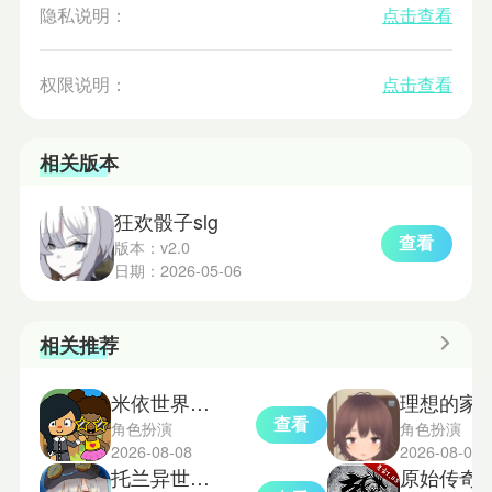
隐私说明：
点击查看
权限说明：
点击查看
相关版本
狂欢骰子slg
查看
版本：v2.0
日期：2026-05-06
相关推荐
米依世界安卓版
理想的家里蹲生
查看
角色扮演
角色扮演
2026-08-08
2026-08-07
托兰异世录国际服
原始传奇2