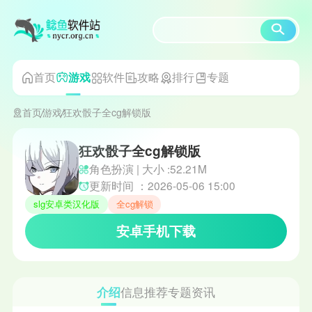
首页
软件
攻略
排行
专题
游戏
首页
游戏
狂欢骰子全cg解锁版
狂欢骰子全cg解锁版
角色扮演 | 大小 :52.21M
更新时间 ：2026-05-06 15:00
slg安卓类汉化版
全cg解锁
安卓手机下载
介绍
信息
推荐
专题
资讯