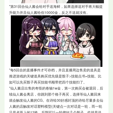
*第31回合仙人酱会给对手送海鲜，如果选择送对手将大幅提
升能力并且仙人酱给你10000金，反之不送就没有。
*每5回合的直播事件才可存档，并且直播周边售卖的道具是
推进游戏的关键道具购买优先级是骰子>技能点书=技能。比
如可以先买骰子再买技能书顺带把四个技能扫了。
*仙人酱店出售的奇怪的卷轴1w金，第一次购买会被退回，后
续仙人酱会离店，你跳到那个格子再买，选择等仙人酱回来
就会触发仙人酱的CG。在诗绘30好感封顶的诗绘尽量多去仙
人酱的店触发对话塑料模型(关键点一次对话是一轮，而一轮
只是桌面上的12格，后期可以一轮掷好几个骰子，也就是说