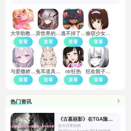
大学助教生活slg
异世界的城主大人
逃不掉了库拉拉酱中文版
偷窃少女的教育方法桃子移植版
查看
查看
查看
查看
与爱撒娇妹妹的甜蜜生活
兔耳道具店与摸金冒险者生活移植版
ntr狂热
狂欢骰子全cg解锁版
查看
查看
查看
查看
热门资讯
《古墓丽影》在TGA隆重确认新作将来袭！
在今日举办的
TheGamesAwards(TGA)2025年度