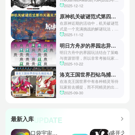
游戏颁奖典礼中，古墓丽影系列公
2025-12-12
开了全新作的最新预告片段。这一
原神机关破谜范式第四关通关方法
场资讯让众多玩家们都非常期待！
本次官方也宣布游戏将于2027年登
在原神近期的活动中，机关破谜范
陆PS5、Xbox以及PC平台！有兴
式是一个充满挑战的解谜玩法，其
趣的玩家们可以继续留守鲶鱼网！
中第四关是许多玩家遇到困难的地
2025-11-12
方。本文小编将为玩家们带来详细
明日方舟岁的界园志异攻略
机关破谜范式第四关通关方法，助
玩家们能够顺利通关！有兴趣的玩
明日方舟中的界园玩法结合了策略
家们快来一起看看吧！
与资源管理，所以非常考验玩家的
操作和规划能力。游戏里拥有先
2025-10-22
锋、近卫、重装等八大职业干员，
洛克王国世界烈钻鸟捕捉地点
丰富多样的角色体系足以满足不同
战术需求。电表倒转是界园中的核
在洛克王国世界中有各种精灵等待
心挑战之一，玩家需合理利用通宝
玩家前去捕捉，而不同精灵的出现
和特殊钱币进行资源转换。明日方
地点和捕捉方式也各不相同。有少
2025-09-30
舟的玩法既讲求策略，也需要依赖
玩家想知道烈钻鸟的捕捉位置。以
一定运气，新手玩家可以通过本攻
下是小编为大家准备的烈钻鸟的捕
略更好地理解和通关。此外，界园
捉地点攻略，感兴趣的玩家们可以
中的“见字图册”系统也增添了收集
一起来看看吧！
UPDATE
最新入库
乐趣和探索深度，丰富了玩家的游
戏里的体验。
口袋宇宙汉化版
盛开之歌