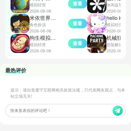
查看
模拟经营
休闲益智
2026-08-08
2026-08-08
米依世界安卓版
hello kitt
查看
角色扮演
模拟经营
2026-08-08
2026-08-08
狗生模拟器中文版
机械狂欢
查看
模拟经营
冒险解谜
2026-08-08
2026-08-08
最热评价
提示：请自觉遵守互联网相关政策法规，只代表网友观点，与本
站立场无关!