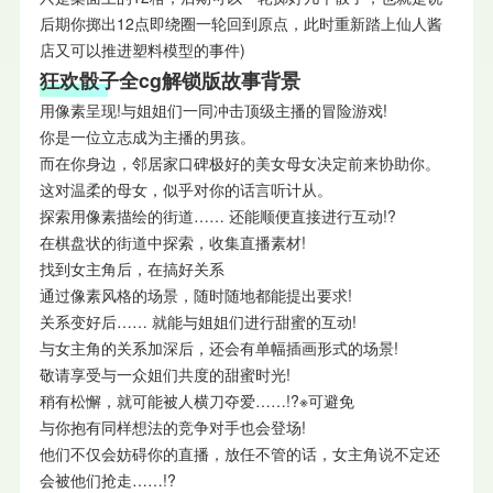
后期你掷出12点即绕圈一轮回到原点，此时重新踏上仙人酱
店又可以推进塑料模型的事件)
狂欢骰子全cg解锁版故事背景
用像素呈现!与姐姐们一同冲击顶级主播的冒险游戏!
你是一位立志成为主播的男孩。
而在你身边，邻居家口碑极好的美女母女决定前来协助你。
这对温柔的母女，似乎对你的话言听计从。
探索用像素描绘的街道…… 还能顺便直接进行互动!?
在棋盘状的街道中探索，收集直播素材!
找到女主角后，在搞好关系
通过像素风格的场景，随时随地都能提出要求!
关系变好后…… 就能与姐姐们进行甜蜜的互动!
与女主角的关系加深后，还会有单幅插画形式的场景!
敬请享受与一众姐们共度的甜蜜时光!
稍有松懈，就可能被人横刀夺爱……!?※可避免
与你抱有同样想法的竞争对手也会登场!
他们不仅会妨碍你的直播，放任不管的话，女主角说不定还
会被他们抢走……!?