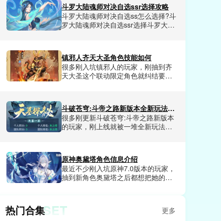
应的福利，包含各种稀有资源，道具
斗罗大陆魂师对决自选ssr选择攻略
和兑换券等等，其中深渊副本算是难
斗罗大陆魂师对决自选ss怎么选择?斗
度比较高的副本，迄今为止能够满星
罗大陆魂师对决自选ssr选择斗罗大陆
通关的玩家很少，所以这里小编给大
魂师对决游戏中拥有超多角色可以任
家提供了崩坏因缘精灵满星深渊通关
由玩家选择，也有很多SSR级角色，
攻略，不要错过了!
那么玩家该怎么选择呢?今天小编这里
镇邪人齐天大圣角色技能如何
为大家带来了斗罗大陆魂师对决自选
很多刚入坑镇邪人的玩家，刚抽到齐
ssr选择推荐，从控制系，辅助系，强
天大圣这个联动限定角色就纠结要不
攻系和敏攻系展开，想选择到最合适
要花资源拉满，有人说他群攻清怪爽
自己的SSR级角色玩家赶紧来看看
但技能机制复杂不好上手，也有人把
吧。
他练满后在地宫副本里乱杀，关于他
斗破苍穹:斗帝之路新版本全新玩法有哪些
的技能强度争议一直没停过。小编把
很多刚更新斗破苍穹:斗帝之路新版本
他全技能的实战细节全测了一遍，今
的玩家，刚上线就被一堆全新玩法搞
天就给大家详细讲讲镇邪人齐天大圣
得摸不着头脑，小编把本次版本所有
的角色技能如何。
新内容全测了一遍，踩了无数坑，终
于摸出一套适配所有新玩法的通关思
原神奥黛塔角色信息介绍
路，能直接解锁90%的新版本隐藏机
最近不少刚入坑原神7.0版本的玩家，
缘，不管是组队秘境还是公平竞技，
抽到新角色奥黛塔之后都想把她的背
都能拿到远超普通玩家的丰厚奖励。
景设定、技能机制、配队逻辑摸透，
今天就直接给大家揭晓斗破苍穹:斗帝
要么只知道她是至冬的芭蕾舞者，对
之路新版本的全新玩法都有哪些。
她的完整人设和实战定位一知半解，
SET
热门合集
更多
要么乱堆资源完全发挥不出她的辅助