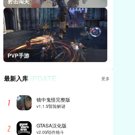
射击闯关
PVP手游
UPDATE
最新入库
更多
镜中鬼怪完整版
v1.1.5
冒险解谜
GTASA汉化版
v2.00
动作格斗