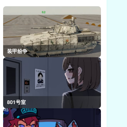
副C优势。小编把奥黛塔的全量角色资
料和实测数据整理完毕，从人物背景
到核心玩法都梳理清楚，不管是剧情
党还是强度党都能快速全面了解她，
今天就给大家带来原神奥黛塔的完整
角色信息介绍。
装甲纷争
801号室