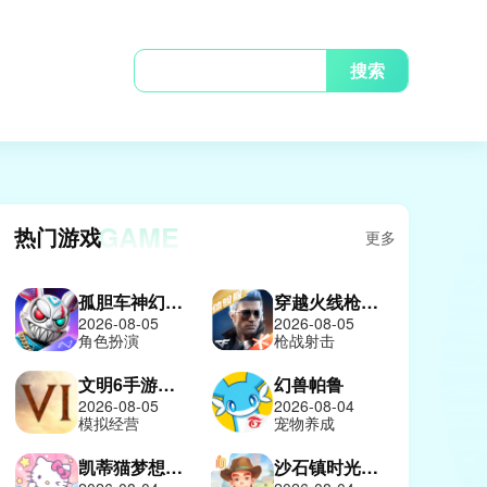
搜索
GAME
热门游戏
更多
孤胆车神幻影城
穿越火线枪战王者体验服
2026-08-05
2026-08-05
角色扮演
枪战射击
文明6手游中文版
幻兽帕鲁
2026-08-05
2026-08-04
模拟经营
宠物养成
凯蒂猫梦想商店
沙石镇时光中文版