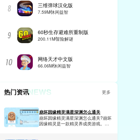
三维弹球汉化版
7.59M
休闲益智
60秒生存避难所重制版
200.11M
冒险解谜
网络天才中文版
66.06M
休闲益智
NEWS
热门资讯
更多
崩坏因缘精灵满星深渊怎么通关
崩坏因缘精灵满星深渊怎么通关?崩坏
因缘精灵是一款精灵养成类游戏。在
这款游戏里每天都会有很多的副本任
务可以挑战，完成挑战就可以获得相