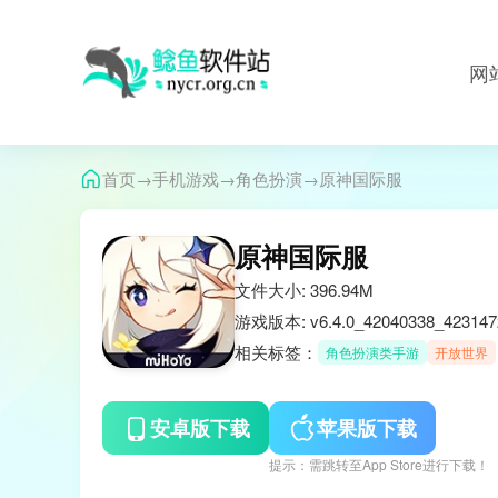
网
→
→
→
首页
手机游戏
角色扮演
原神国际服
原神国际服
文件大小: 396.94M
游戏版本: v6.4.0_42040338_423147
相关标签：
角色扮演类手游
开放世界
安卓版下载
苹果版下载
提示：需跳转至App Store进行下载！