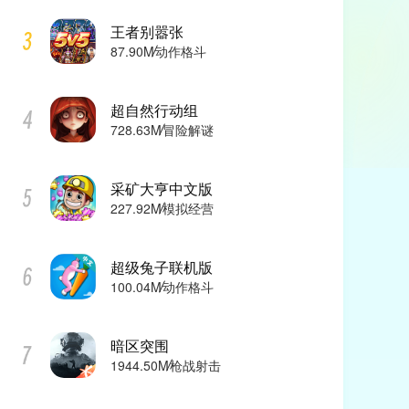
王者别嚣张
87.90M
动作格斗
超自然行动组
728.63M
冒险解谜
采矿大亨中文版
227.92M
模拟经营
超级兔子联机版
100.04M
动作格斗
暗区突围
1944.50M
枪战射击