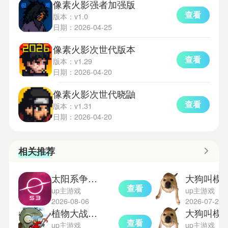
像素火影强者加强版
查看
版本：v1.0
日期：2026-04-25
像素火影次世代版本
查看
版本：v1.29
日期：2026-04-20
像素火影次世代晓鼬
查看
版本：v1.31
日期：2026-04-20
相关推荐
太阳系争夺战3汉化版
大狗叫模
查看
up主游戏
up主游戏
2026-08-06
2026-07-29
植物大战僵尸无双版0.2
大狗叫模拟器
查看
up主游戏
up主游戏