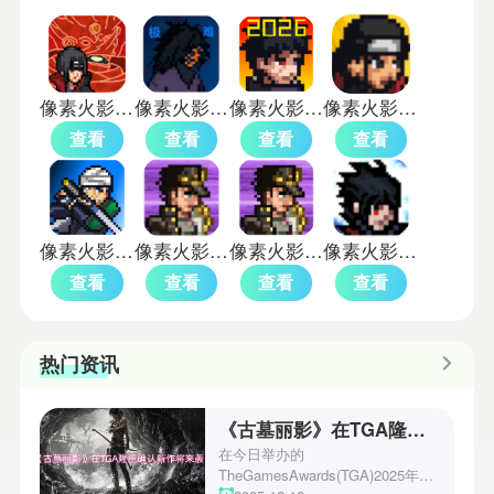
像素火影u鼬神
像素火影强者加强版
像素火影次世代版本
像素火影次世代晓鼬
查看
查看
查看
查看
像素火影三船版
像素火影jojo乱入版
像素火影承太郎版
像素火影单机版全忍者
查看
查看
查看
查看
热门资讯
《古墓丽影》在TGA隆重确认新作将来袭！
在今日举办的
TheGamesAwards(TGA)2025年度