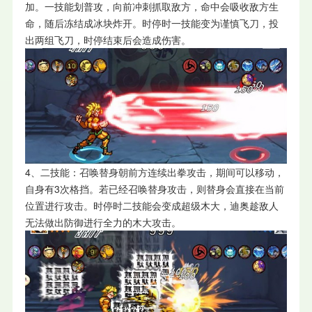
加。一技能划普攻，向前冲刺抓取敌方，命中会吸收敌方生
命，随后冻结成冰块炸开。时停时一技能变为谨慎飞刀，投
出两组飞刀，时停结束后会造成伤害。
4、二技能：召唤替身朝前方连续出拳攻击，期间可以移动，
自身有3次格挡。若已经召唤替身攻击，则替身会直接在当前
位置进行攻击。时停时二技能会变成超级木大，迪奥趁敌人
无法做出防御进行全力的木大攻击。