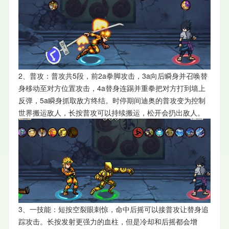
2、普攻：普攻共5段，前2a拳脚攻击，3a向后瞬身并召唤替
身移动至对方位置攻击，4a替身连踢并重拳把对方打到墙上
反弹，5a瞬身抓取敌方终结。时停期间迪奥的普攻变为控制
世界搬运敌人，长按普攻可以持续搬运，松开会扔出敌人。
3、一技能：短按空裂眼刺惊，命中后摇可以接普攻让替身追
踪攻击。长按发射更强力的血柱，但是冷却和后摇都会增