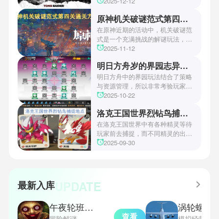
游戏颁奖典礼中，古墓丽影系列公
2025-12-12
开了全新作的最新预告片段。这一
原神机关破谜范式第四关通关方法
场资讯让众多玩家们都非常期待！
本次官方也宣布游戏将于2027年登
在原神近期的活动中，机关破谜范
陆PS5、Xbox以及PC平台！有兴
式是一个充满挑战的解谜玩法，其
趣的玩家们可以继续留守鲶鱼网！
中第四关是许多玩家遇到困难的地
2025-11-12
方。本文小编将为玩家们带来详细
明日方舟岁的界园志异攻略
机关破谜范式第四关通关方法，助
玩家们能够顺利通关！有兴趣的玩
明日方舟中的界园玩法结合了策略
家们快来一起看看吧！
与资源管理，所以非常考验玩家的
操作和规划能力。游戏里拥有先
2025-10-22
锋、近卫、重装等八大职业干员，
洛克王国世界烈钻鸟捕捉地点
丰富多样的角色体系足以满足不同
战术需求。电表倒转是界园中的核
在洛克王国世界中有各种精灵等待
心挑战之一，玩家需合理利用通宝
玩家前去捕捉，而不同精灵的出现
和特殊钱币进行资源转换。明日方
地点和捕捉方式也各不相同。有少
2025-09-30
舟的玩法既讲求策略，也需要依赖
玩家想知道烈钻鸟的捕捉位置。以
一定运气，新手玩家可以通过本攻
下是小编为大家准备的烈钻鸟的捕
略更好地理解和通关。此外，界园
捉地点攻略，感兴趣的玩家们可以
中的“见字图册”系统也增添了收集
一起来看看吧！
UPDATE
最新入库
乐趣和探索深度，丰富了玩家的游
戏里的体验。
午夜轮班汉化版
涡轮螺旋桨飞行模
查看
冒险解谜
模拟经营