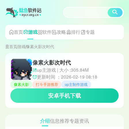
首页
软件
攻略
排行
专题
游戏
首页
游戏
像素火影次时代
像素火影次时代
up主游戏 | 大小 :305.84M
更新时间 ：2026-02-19 08:18
像素火影
打斗手游推荐
up主制作游戏
安卓手机下载
介绍
信息
推荐
专题
资讯