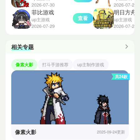
2026-07-30
2026-07-29
菲比游戏
明日方舟斗蛐
查看
up主游戏
up主游戏
2026-07-29
2026-07-27
相关专题
像素火影
打斗手游推荐
up主制作游戏
共24款
像素火影
2025-09-24更新