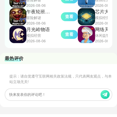
2026-08-06
2026-08-06
午夜轮班恐怖游戏手机版
芯片大亨
查看
冒险解谜
模拟经营
2026-08-06
2026-08-06
月光岭物语
网络天才akin
查看
模拟经营
休闲益智
2026-08-06
2026-08-06
最热评价
提示：请自觉遵守互联网相关政策法规，只代表网友观点，与本
站立场无关!