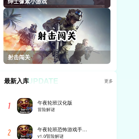
绅士像素小游戏
射击闯关
UPDATE
最新入库
更多
午夜轮班汉化版
冒险解谜
午夜轮班恐怖游戏手机版
v1.0
冒险解谜