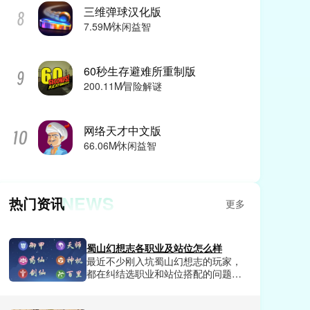
三维弹球汉化版
7.59M
休闲益智
60秒生存避难所重制版
200.11M
冒险解谜
网络天才中文版
66.06M
休闲益智
NEWS
热门资讯
更多
蜀山幻想志各职业及站位怎么样
最近不少刚入坑蜀山幻想志的玩家，
都在纠结选职业和站位搭配的问题，
要么选了热门职业却打不出预期伤
害，要么站位乱排直接让全队输出断