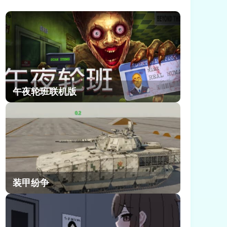
度比较高的副本，迄今为止能够满星
通关的玩家很少，所以这里小编给大
家提供了崩坏因缘精灵满星深渊通关
攻略，不要错过了!
午夜轮班联机版
装甲纷争