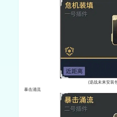
(逆战未来安装
暴击涌流