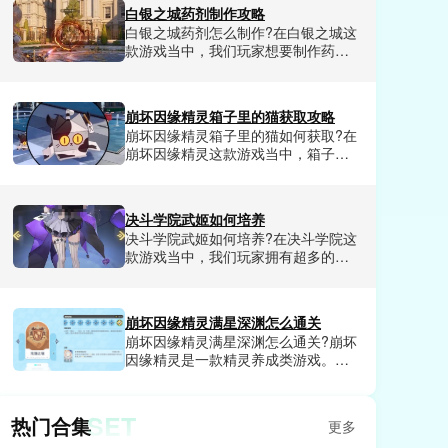
档，浪费了大量前期养成资源。不少
白银之城药剂制作攻略
人试了好几套搭配都没摸透核心逻
白银之城药剂怎么制作?在白银之城这
辑，都在找一套能从新手期顺畅玩到
款游戏当中，我们玩家想要制作药剂
后期的成熟方案。小编今天就来给大
的话，需要玩家提前清楚药剂炼制的
家详细讲讲蜀山幻想志各职业及站位
基础规则，还有每一种药剂的配方。
怎么样。
今天小编就和大家分享一下白银之城
崩坏因缘精灵箱子里的猫获取攻略
药剂制作方法教程，可以让玩家轻松
崩坏因缘精灵箱子里的猫如何获取?在
掌握制作方法技巧，需要的玩家赶紧
崩坏因缘精灵这款游戏当中，箱子里
来小编这里了解一下。
的猫是游戏里非常稀有的精灵，因为
其稀有性，所以不可以直接抽卡获
取，需要玩家完成一系列任务才可以
决斗学院武姬如何培养
解锁。不知道怎么获得的玩家具体的
决斗学院武姬如何培养?在决斗学院这
方法小编这里都给大家详细介绍了，
款游戏当中，我们玩家拥有超多的武
感兴趣的小伙伴们赶紧来看看吧。
姬可以选择，武姬的选择尤为重要，
新手玩家前期选择非常重要。部分玩
家不知道在游戏中应该优先培养哪些
崩坏因缘精灵满星深渊怎么通关
武姬，那么今天小编就和大家分享一
崩坏因缘精灵满星深渊怎么通关?崩坏
下决斗学院武姬培养技巧，帮助玩家
因缘精灵是一款精灵养成类游戏。在
选到最合适自己的武姬，合理分配资
这款游戏里每天都会有很多的副本任
源，不浪费一丁点。
务可以挑战，完成挑战就可以获得相
应的福利，包含各种稀有资源，道具
SET
热门合集
更多
和兑换券等等，其中深渊副本算是难