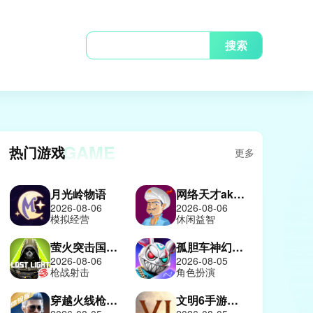
搜索
GAME
热门游戏
更多
月光岭物语
网络天才akinatour
2026-08-06
2026-08-06
模拟经营
休闲益智
萤火突击国际服
孤胆车神幻影城
2026-08-06
2026-08-05
枪战射击
角色扮演
穿越火线枪战王者体验服
文明6手游中文版