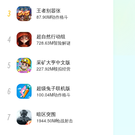
王者别嚣张
87.90M
动作格斗
超自然行动组
728.63M
冒险解谜
采矿大亨中文版
227.92M
模拟经营
超级兔子联机版
100.04M
动作格斗
暗区突围
1944.50M
枪战射击