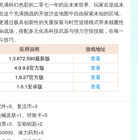
充满科幻色彩的二零七一年的近未来世界。玩家在逆战未
在这个充满挑战的开放沙盒地图中自由探索未知的区域。
更通过极具创新性的失重探索与时空追猎模式带来颠覆性
际战场，搭配多元化高科技武器与强力空投技能，在每一
斗技巧。
应用说明
游戏地址
1.3.672.590最新版
查看
4.9.9.6官方版
查看
1.9.27官方版
查看
1.0.1安卓版
查看
件×5、复活币×3
枪械皮肤×1、经验卡×5
票×3、宝箱钥匙×2
50000、体力药剂×5