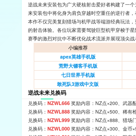
逆战未来安装包为广大硬核射击爱好者构建了一个
来安装包中将化身为肩负穿越时空重任的逆行者，
本作不仅完美复刻猎场与机甲战等端游经典玩法，
的射击体验。各位玩家需要驾驶巨型机甲穿梭于星
赛季的激烈对抗中不断优化战术流派并展现顶尖战
小编推荐
apex英雄手机版
荒野大镖客手机版
七日世界手机版
敢死队3游戏中文版
逆战未来兑换码
兑换码：
NZWL666
奖励内容：NZ点×200、武器配
兑换码：
NZWL888
奖励内容：NZ点×500、稀有
兑换码：
NZWL999
奖励内容：NZ点×888、猎场门
兑换码：
NZWL000
奖励内容：NZ点×300、金币×