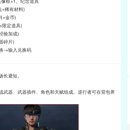
头像框×1、纪念道具
点+稀有材料)
+金币)
+限定道具)
经验加成)
器碎片)
换→输入兑换码
扬长避短。
战武器、武器插件、角色和天赋组成。逆行者可在背包界