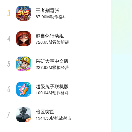
王者别嚣张
87.90M
动作格斗
超自然行动组
728.63M
冒险解谜
采矿大亨中文版
227.92M
模拟经营
超级兔子联机版
100.04M
动作格斗
暗区突围
1944.50M
枪战射击