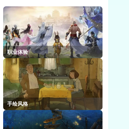
辑，都在找一套能从新手期顺畅玩到
后期的成熟方案。小编今天就来给大
家详细讲讲蜀山幻想志各职业及站位
怎么样。
职业体验
手绘风格