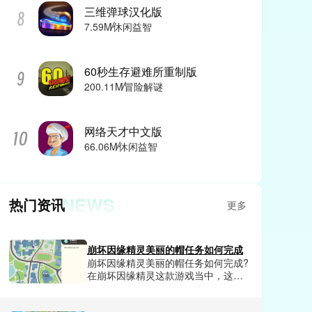
三维弹球汉化版
7.59M
休闲益智
60秒生存避难所重制版
200.11M
冒险解谜
网络天才中文版
66.06M
休闲益智
NEWS
热门资讯
更多
崩坏因缘精灵美丽的帽任务如何完成
崩坏因缘精灵美丽的帽任务如何完成?
在崩坏因缘精灵这款游戏当中，这款
游戏每天都会发布各种任务，需要我
们玩家去探索触发，其中美丽的帽是