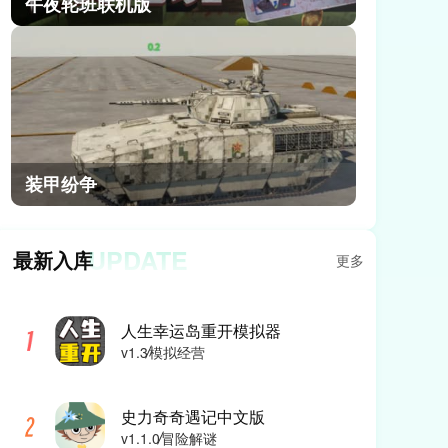
午夜轮班联机版
装甲纷争
UPDATE
最新入库
更多
人生幸运岛重开模拟器
v1.3
模拟经营
史力奇奇遇记中文版
v1.1.0
冒险解谜