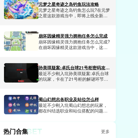
最近非常受欢迎的任务，完成之后我
元梦之星奇迹之岛钓鱼玩法攻略
们玩家不仅可以领取到超多福利资
元梦之星奇迹之岛钓鱼怎么玩?在元梦
源，还有可以解锁成就奖励。崩坏因
之星这款游戏当中，即将上线全新玩
缘精灵美丽的帽任务怎么完成呢?这是
奇迹之岛是一个全新的海岛地图场
很多玩家想了解的，那么今天小编就
景，钓鱼是核心玩法，可以给我们玩
和大家分享一下崩坏因缘精灵美丽的
家沉浸式的钓鱼体验，整体来说可玩
帽任务完成技巧。
崩坏因缘精灵强力拥抱任务怎么完成
性是非常不错的，并且融合了超多元
崩坏因缘精灵强力拥抱任务怎么完成?
素。今天小编就和大家分享一下元梦
在崩坏因缘精灵这款游戏当中，这款
之星奇迹之岛钓鱼玩法攻略，喜欢元
游戏提供超大的世界地图给我们玩家
梦之星奇迹之岛的玩家赶紧来看看
探索，并且每块区域都有很多任务发
吧。
布，我们玩家完成之后就会获得相应
孙美琪疑案:卓氏台球21号柜密码攻略是什么
的奖励。其中强力拥抱任务非常的受
最近不少刚入坑孙美琪疑案:卓氏台球
欢迎，很多玩家不清楚崩坏因缘精灵
的玩家，卡在了21号柜的解谜环节，
强力拥抱任务这个任务如何去完成。
对着满屋子的线索翻来覆去核对，试
今天小编就和大家分享一下崩坏因缘
了几十组数字都不对，卡关半小时都
精灵强力拥抱任务完成方法。
打不开柜子拿不到后续关键线索。不
蜀山幻想志各职业及站位怎么样
少人翻遍了场景里的球杆、酒杯、台
最近不少刚入坑蜀山幻想志的玩家，
球、椅子这些细节，还是摸不透密码
都在纠结选职业和站位搭配的问题，
的对应逻辑，都在找能直接对应上所
要么选了热门职业却打不出预期伤
有线索的正确密码。小编今天就给大
害，要么站位乱排直接让全队输出断
家揭晓孙美琪疑案:卓氏台球21号柜密
档，浪费了大量前期养成资源。不少
码是什么。
SET
热门合集
更多
人试了好几套搭配都没摸透核心逻