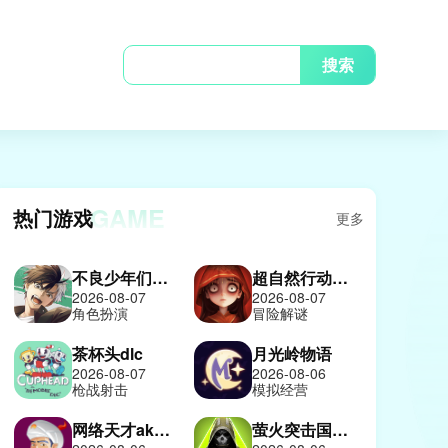
搜索
GAME
热门游戏
更多
不良少年们的英雄谭日服
超自然行动组2026
2026-08-07
2026-08-07
角色扮演
冒险解谜
茶杯头dlc
月光岭物语
2026-08-07
2026-08-06
枪战射击
模拟经营
网络天才akinatour
萤火突击国际服