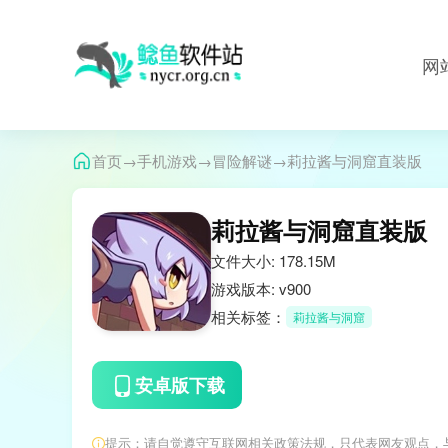
网
→
→
→
首页
手机游戏
冒险解谜
莉拉酱与洞窟直装版
莉拉酱与洞窟直装版
文件大小: 178.15M
游戏版本: v900
相关标签：
莉拉酱与洞窟
安卓版下载
提示：请自觉遵守互联网相关政策法规，只代表网友观点，