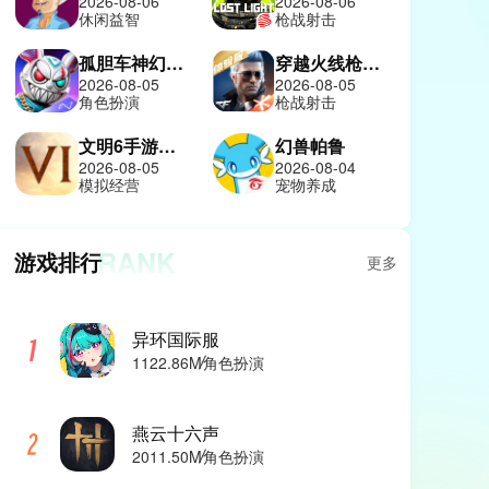
2026-08-06
2026-08-06
休闲益智
枪战射击
孤胆车神幻影城
穿越火线枪战王者体验服
2026-08-05
2026-08-05
角色扮演
枪战射击
文明6手游中文版
幻兽帕鲁
2026-08-05
2026-08-04
模拟经营
宠物养成
RANK
游戏排行
更多
异环国际服
1122.86M
角色扮演
燕云十六声
2011.50M
角色扮演