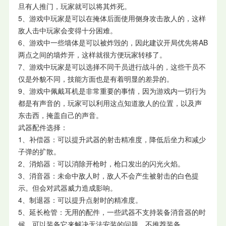
旦有人推门，玩家就可以将其炸死。
5、游戏中玩家是可以在掩体后面使用侧身攻击敌人的，这样
敌人击中玩家会变得十分困难。
6、游戏中一些墙体是可以被炸毁的，因此建议开局优先将AB
两点之间的墙炸开，这样就很方便玩家转移了。
7、游戏中玩家是可以选择不同干员进行战斗的，这些干员不
仅是外貌不同，技能方面也是有着明显的差异的。
9、游戏中佩戴耳机是非常重要的事情，因为游戏内一切行为
都是有声音的，玩家可以利用这点知道敌人的位置，以及声
东击西，掩盖自己的声音。
武器配件选择：
1、补偿器：可以提升武器的射击精准度，降低后坐力和减少
子弹的扩散。
2、消焰器：可以消除开枪时，枪口发出的闪光火焰。
3、消音器：未命中敌人时，敌人不会产生被射击的白色提
示。但会对武器威力造成影响。
4、制退器：可以提升点射时的精准度。
5、延长枪管：无用的配件，一些武器不支持装备消音器的时
候，可以装备它来解决无法安装的问题，不推荐装备。