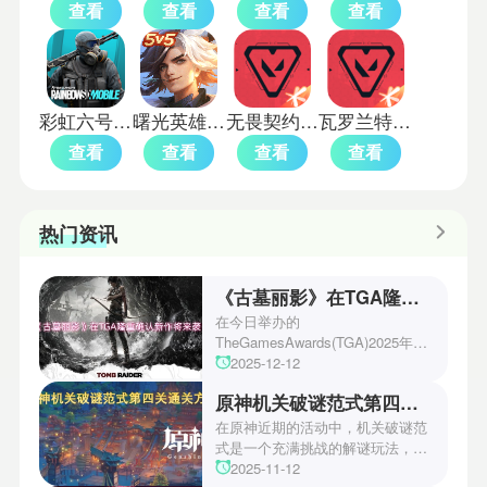
查看
查看
查看
查看
彩虹六号m国际服
曙光英雄国际服
无畏契约测试版
瓦罗兰特国际服
查看
查看
查看
查看
热门资讯
《古墓丽影》在TGA隆重确认新作将来袭！
在今日举办的
TheGamesAwards(TGA)2025年度
游戏颁奖典礼中，古墓丽影系列公
2025-12-12
开了全新作的最新预告片段。这一
原神机关破谜范式第四关通关方法
场资讯让众多玩家们都非常期待！
本次官方也宣布游戏将于2027年登
在原神近期的活动中，机关破谜范
陆PS5、Xbox以及PC平台！有兴
式是一个充满挑战的解谜玩法，其
趣的玩家们可以继续留守鲶鱼网！
中第四关是许多玩家遇到困难的地
2025-11-12