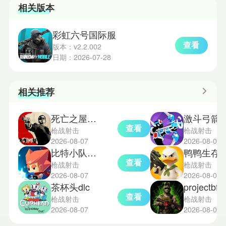
相关版本
彩虹六号国际服
查看
版本：v2.2.002
日期：2026-07-28
相关推荐
死亡之屋过度杀戮手机版
激斗弓箭
查看
枪战射击
枪战射击
2026-08-07
2026-08-06
比特小队移植版
鸭鸭生存m
查看
枪战射击
枪战射击
2026-08-07
2026-08-06
茶杯头dlc
projectbfa
查看
枪战射击
枪战射击
2026-08-07
2026-08-06