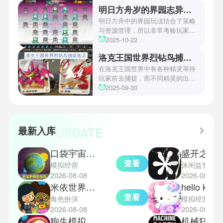
方。本文小编将为玩家们带来详细
明日方舟岁的界园志异攻略
机关破谜范式第四关通关方法，助
玩家们能够顺利通关！有兴趣的玩
明日方舟中的界园玩法结合了策略
家们快来一起看看吧！
与资源管理，所以非常考验玩家的
操作和规划能力。游戏里拥有先
2025-10-22
锋、近卫、重装等八大职业干员，
洛克王国世界烈钻鸟捕捉地点
丰富多样的角色体系足以满足不同
战术需求。电表倒转是界园中的核
在洛克王国世界中有各种精灵等待
心挑战之一，玩家需合理利用通宝
玩家前去捕捉，而不同精灵的出现
和特殊钱币进行资源转换。明日方
地点和捕捉方式也各不相同。有少
2025-09-30
舟的玩法既讲求策略，也需要依赖
玩家想知道烈钻鸟的捕捉位置。以
一定运气，新手玩家可以通过本攻
下是小编为大家准备的烈钻鸟的捕
略更好地理解和通关。此外，界园
捉地点攻略，感兴趣的玩家们可以
中的“见字图册”系统也增添了收集
一起来看看吧！
UPDATE
最新入库
乐趣和探索深度，丰富了玩家的游
戏里的体验。
口袋宇宙汉化版
盛开之歌
查看
模拟经营
休闲益智
2026-08-08
2026-08-08
米依世界安卓版
hello kitt
查看
角色扮演
模拟经营
2026-08-08
2026-08-08
狗生模拟器中文版
机械狂欢