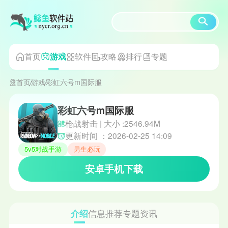
首页
软件
攻略
排行
专题
游戏
首页
游戏
彩虹六号m国际服
彩虹六号m国际服
枪战射击 | 大小 :2546.94M
更新时间 ：2026-02-25 14:09
5v5对战手游
男生必玩
安卓手机下载
介绍
信息
推荐
专题
资讯