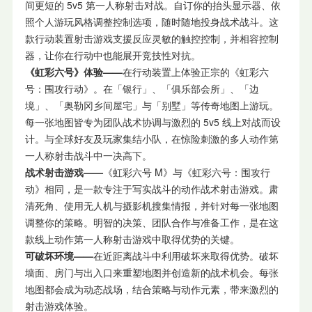
间更短的 5v5 第一人称射击对战。自订你的抬头显示器、依
照个人游玩风格调整控制选项，随时随地投身战术战斗。这
款行动装置射击游戏支援反应灵敏的触控控制，并相容控制
器，让你在行动中也能展开竞技性对抗。
《虹彩六号》体验——
在行动装置上体验正宗的《虹彩六
号：围攻行动》。在「银行」、「俱乐部会所」、「边
境」、「奥勒冈乡间屋宅」与「别墅」等传奇地图上游玩。
每一张地图皆专为团队战术协调与激烈的 5v5 线上对战而设
计。与全球好友及玩家集结小队，在惊险刺激的多人动作第
一人称射击战斗中一决高下。
战术射击游戏——
《虹彩六号 M》与《虹彩六号：围攻行
动》相同，是一款专注于写实战斗的动作战术射击游戏。肃
清死角、使用无人机与摄影机搜集情报，并针对每一张地图
调整你的策略。明智的决策、团队合作与准备工作，是在这
款线上动作第一人称射击游戏中取得优势的关键。
可破坏环境——
在近距离战斗中利用破坏来取得优势。破坏
墙面、房门与出入口来重塑地图并创造新的战术机会。每张
地图都会成为动态战场，结合策略与动作元素，带来激烈的
射击游戏体验。