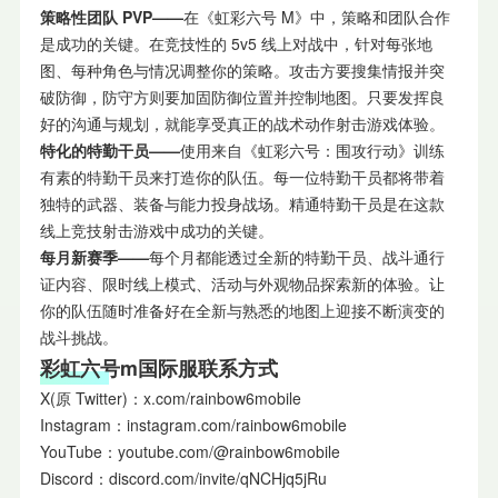
策略性团队 PVP——
在《虹彩六号 M》中，策略和团队合作
是成功的关键。在竞技性的 5v5 线上对战中，针对每张地
图、每种角色与情况调整你的策略。攻击方要搜集情报并突
破防御，防守方则要加固防御位置并控制地图。只要发挥良
好的沟通与规划，就能享受真正的战术动作射击游戏体验。
特化的特勤干员——
使用来自《虹彩六号：围攻行动》训练
有素的特勤干员来打造你的队伍。每一位特勤干员都将带着
独特的武器、装备与能力投身战场。精通特勤干员是在这款
线上竞技射击游戏中成功的关键。
每月新赛季——
每个月都能透过全新的特勤干员、战斗通行
证内容、限时线上模式、活动与外观物品探索新的体验。让
你的队伍随时准备好在全新与熟悉的地图上迎接不断演变的
战斗挑战。
彩虹六号m国际服联系方式
X(原 Twitter)：x.com/rainbow6mobile
Instagram：instagram.com/rainbow6mobile
YouTube：youtube.com/@rainbow6mobile
Discord：discord.com/invite/qNCHjq5jRu