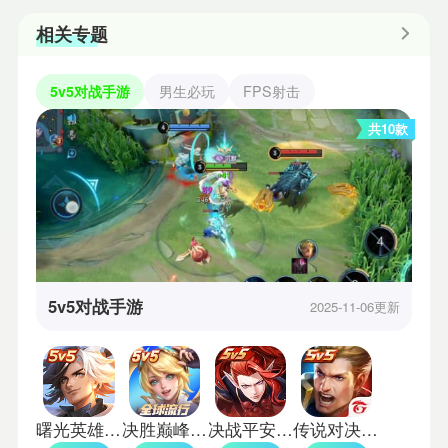
相关专题
5v5对战手游
男生必玩
FPS射击
共10款
5v5对战手游
2025-11-06更新
曙光英雄小米渠道服
决胜巅峰测试服
决战平安京网易版
传说对决台服