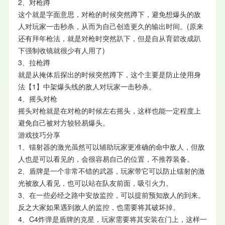
2、对枪蹲
这个就是字面意思，对枪的时候突然蹲下，避免想爆头的敌
人对玩家一击秒杀，从而为自己创造更久的输出时间。(原来
还有拜年枪法，就是对枪时突然趴下，但是自从育碧改成趴
下强制收镜就很少有人用了)
3、拉枪蹲
就是从掩体后探出的时候突然蹲下，这个主要是防止使用身
法【1】中架爆头线的敌人对玩家一击秒杀。
4、摇头对枪
摇头对枪就是在对枪的时候左右摇头，这样也能一定程度上
避免自己被对方较轻易爆头。
游戏技巧分享
1、镭射器的激光虽然可以辅助玩家更准确的命中敌人，但敌
人也是可以看见的，会很容易自己的位置，不推荐装备。
2、盾牌是一个非常不错的武器，玩家带它可以防止镭射的激
光被敌人看见，也可以站在队友前面，吸引火力。
3、在一些必经之路中安放监控，可以提前预知敌人的到来。
反之大家如果遇到敌人的监控，也需要将其破坏掉。
4、C4炸弹是盾牌的克星，玩家需要将其安装在门上，这样一