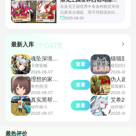
丰富多样的角色体系足以满足不同
战术需求。电表倒转是界园中的核
在洛克王国世界中有各种精灵等待
心挑战之一，玩家需合理利用通宝
玩家前去捕捉，而不同精灵的出现
和特殊钱币进行资源转换。明日方
地点和捕捉方式也各不相同。有少
2025-09-30
舟的玩法既讲求策略，也需要依赖
玩家想知道烈钻鸟的捕捉位置。以
一定运气，新手玩家可以通过本攻
下是小编为大家准备的烈钻鸟的捕
略更好地理解和通关。此外，界园
捉地点攻略，感兴趣的玩家们可以
中的“见字图册”系统也增添了收集
一起来看看吧！
UPDATE
最新入库
乐趣和探索深度，丰富了玩家的游
戏里的体验。
魂坠深境海外版
猫猫乱捣蛋
查看
卡牌策略
模拟经营
2026-08-07
2026-08-07
理想的家里蹲生活正式版
伪人超市模拟
查看
角色扮演
冒险解谜
2026-08-07
2026-08-07
真实黑帮犯罪
艾希2手机版
查看
动作格斗
动作格斗
2026-08-07
2026-08-07
最热评价