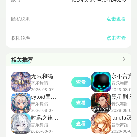
隐私说明：
点击查看
权限说明：
点击查看
相关推荐
无限和鸣
永不言弃4
查看
音乐舞蹈
音乐舞蹈
2026-08-07
2026-08-07
cytoid国际服
黑星剧场
查看
音乐舞蹈
音乐舞蹈
2026-08-07
2026-08-06
时羁之律测试版
lanota汉化
查看
音乐舞蹈
音乐舞蹈
2026-08-07
2026-08-05