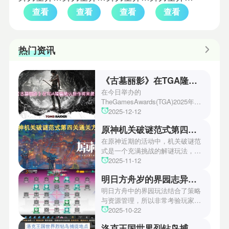
查看
查看
查看
查看
热门资讯
《古墓丽影》在TGA隆重确认新作将来袭！
在今日举办的
TheGamesAwards(TGA)2025年度
游戏颁奖典礼中，古墓丽影系列公
2025-12-12
开了全新作的最新预告片段。这一
原神机关破谜范式第四关通关方法
场资讯让众多玩家们都非常期待！
本次官方也宣布游戏将于2027年登
在原神近期的活动中，机关破谜范
陆PS5、Xbox以及PC平台！有兴
式是一个充满挑战的解谜玩法，其
趣的玩家们可以继续留守鲶鱼网！
中第四关是许多玩家遇到困难的地
2025-11-12
方。本文小编将为玩家们带来详细
明日方舟岁的界园志异攻略
机关破谜范式第四关通关方法，助
玩家们能够顺利通关！有兴趣的玩
明日方舟中的界园玩法结合了策略
家们快来一起看看吧！
与资源管理，所以非常考验玩家的
操作和规划能力。游戏里拥有先
2025-10-22
锋、近卫、重装等八大职业干员，
洛克王国世界烈钻鸟捕捉地点