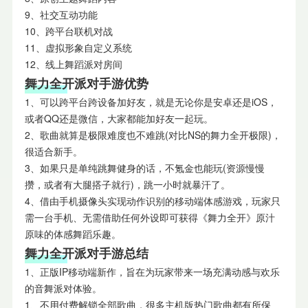
9、社交互动功能
10、跨平台联机对战
11、虚拟形象自定义系统
12、线上舞蹈派对房间
舞力全开派对手游优势
1、可以跨平台跨设备加好友，就是无论你是安卓还是iOS，
或者QQ还是微信，大家都能加好友一起玩。
2、歌曲就算是极限难度也不难跳(对比NS的舞力全开极限)，
很适合新手。
3、如果只是单纯跳舞健身的话，不氪金也能玩(资源慢慢
攒，或者有大腿搭子就行)，跳一小时就暴汗了。
4、借由手机摄像头实现动作识别的移动端体感游戏，玩家只
需一台手机、无需借助任何外设即可获得《舞力全开》原汁
原味的体感舞蹈乐趣。
舞力全开派对手游总结
1、正版IP移动端新作，旨在为玩家带来一场充满动感与欢乐
的音舞派对体验。
1、不用付费解锁全部歌曲，很多主机版热门歌曲都有所保