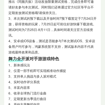
推出《同频共振》活动发放限量测试资格，完成任务即可邀
请好友参与本次测试。同时我们还将通过官方社区等平台不
定期发放测试资格哦!请保持关注。
3、本次测试的预下载以及开放时间?预下载暂定于7月24日开
放，获得资格的玩家，7月25日起可前往好游快爆下载游戏。
测试时间为7月25日-8月11日，具体时间请关注官方后续资
讯。
4、安卓或iOS设备，测试是否能参与?本次测试iOS、安卓设
备用户均可参与，鸿蒙系统暂不支持，测试版本内容不代表
游戏最终效果和品质。
舞力全开派对手游
游戏特色
1、新体感玩法
2、仅需一部手机即可实现精准动作捕捉
3、支持单人挑战与多人派对模式
4、实时动作评分系统
5、丰富内容库
6、收录全球热门流行金曲
7、定期更新当季流行曲目
8、原创主题舞蹈内容