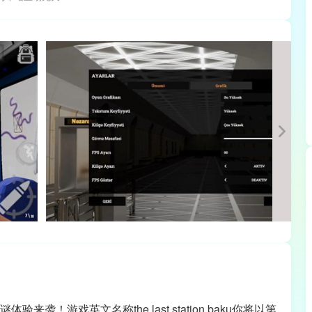
！游戏英文名称the last station baku你将以第