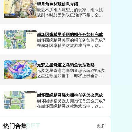
安赶出去，要么对着墙上的画盯半天
望月角色林珑信息介绍
也找不到密码，折腾好久都摸不到通
最近不少刚入坑望月的玩家，组队挑
关的正确思路。很多人试了十几种方
战副本时总因为队伍治疗不足，全员
法都卡在这里，一直在找一套零失
血线频繁告急，打高难首领战经常打
误、不走弯路的通关步骤。小编今天
到一半就全员暴毙。很多人试了好几
就来给大家详细讲讲茶叶蛋大冒险第
个辅助角色都没找到兼顾生存、持续
133关的通关方法。
崩坏因缘精灵美丽的帽任务如何完成
回血、还能补输出的泛用型人选，折
崩坏因缘精灵美丽的帽任务如何完成?
腾了好久才发现城北街听花说花店的
在崩坏因缘精灵这款游戏当中，这款
巽风系角色林珑，是当前版本获取门
游戏每天都会发布各种任务，需要我
槛低、适配全场景的四星辅助天花
们玩家去探索触发，其中美丽的帽是
板。今天就给大家好好讲讲望月角色
最近非常受欢迎的任务，完成之后我
林珑的详细信息。
元梦之星奇迹之岛钓鱼玩法攻略
们玩家不仅可以领取到超多福利资
元梦之星奇迹之岛钓鱼怎么玩?在元梦
源，还有可以解锁成就奖励。崩坏因
之星这款游戏当中，即将上线全新玩
缘精灵美丽的帽任务怎么完成呢?这是
奇迹之岛是一个全新的海岛地图场
很多玩家想了解的，那么今天小编就
景，钓鱼是核心玩法，可以给我们玩
和大家分享一下崩坏因缘精灵美丽的
家沉浸式的钓鱼体验，整体来说可玩
帽任务完成技巧。
崩坏因缘精灵强力拥抱任务怎么完成
性是非常不错的，并且融合了超多元
崩坏因缘精灵强力拥抱任务怎么完成?
素。今天小编就和大家分享一下元梦
在崩坏因缘精灵这款游戏当中，这款
之星奇迹之岛钓鱼玩法攻略，喜欢元
游戏提供超大的世界地图给我们玩家
梦之星奇迹之岛的玩家赶紧来看看
探索，并且每块区域都有很多任务发
吧。
布，我们玩家完成之后就会获得相应
SET
热门合集
更多
的奖励。其中强力拥抱任务非常的受