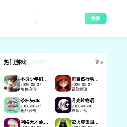
搜索
GAME
热门游戏
更多
不良少年们的英雄谭日服
超自然行动组2026
2026-08-07
2026-08-07
角色扮演
冒险解谜
茶杯头dlc
月光岭物语
2026-08-07
2026-08-06
枪战射击
模拟经营
网络天才akinatour
萤火突击国际服