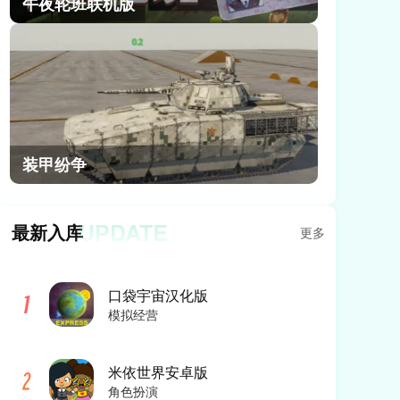
午夜轮班联机版
装甲纷争
UPDATE
最新入库
更多
口袋宇宙汉化版
模拟经营
米依世界安卓版
角色扮演