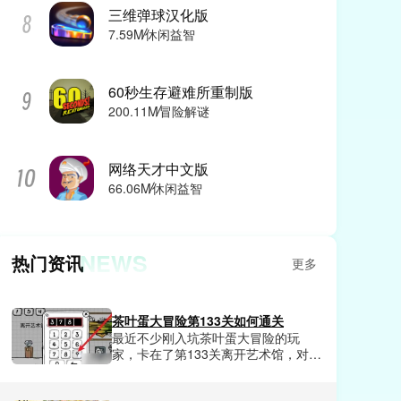
三维弹球汉化版
7.59M
休闲益智
60秒生存避难所重制版
200.11M
冒险解谜
网络天才中文版
66.06M
休闲益智
NEWS
热门资讯
更多
茶叶蛋大冒险第133关如何通关
最近不少刚入坑茶叶蛋大冒险的玩
家，卡在了第133关离开艺术馆，对着
上锁的大门和满屋子展品摸不着头
脑，要么乱砸展品直接触发警报被保