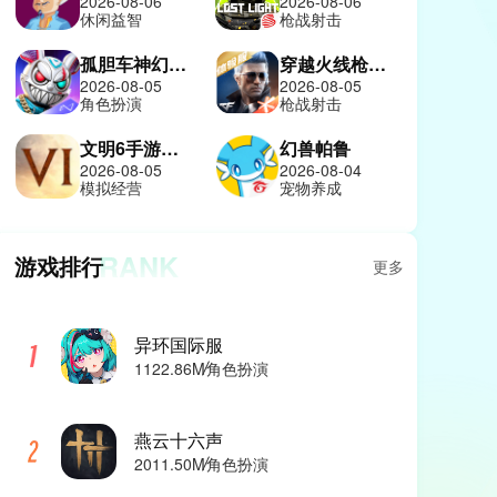
2026-08-06
2026-08-06
休闲益智
枪战射击
孤胆车神幻影城
穿越火线枪战王者体验服
2026-08-05
2026-08-05
角色扮演
枪战射击
文明6手游中文版
幻兽帕鲁
2026-08-05
2026-08-04
模拟经营
宠物养成
RANK
游戏排行
更多
异环国际服
1122.86M
角色扮演
燕云十六声
2011.50M
角色扮演