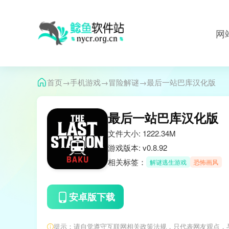
网
→
→
→
首页
手机游戏
冒险解谜
最后一站巴库汉化版
最后一站巴库汉化版
文件大小: 1222.34M
游戏版本: v0.8.92
相关标签：
解谜逃生游戏
恐怖画风
安卓版下载
提示：请自觉遵守互联网相关政策法规，只代表网友观点，