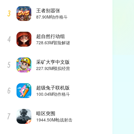
王者别嚣张
87.90M
动作格斗
超自然行动组
728.63M
冒险解谜
采矿大亨中文版
227.92M
模拟经营
超级兔子联机版
100.04M
动作格斗
暗区突围
1944.50M
枪战射击