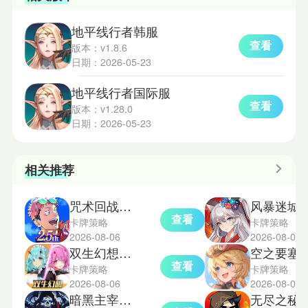
地平线行者韩服
查看
版本：v1.8.6
日期：2026-05-23
地平线行者国际服
查看
版本：v1.28.0
日期：2026-05-23
相关推荐
咒术回战幻影巡游中文版
风暴迷城
查看
卡牌策略
卡牌策略
2026-08-06
2026-08-06
双生幻想gm版
空之要塞启航
查看
卡牌策略
卡牌策略
2026-08-06
2026-08-05
暗黑主宰手游
无尽之秘