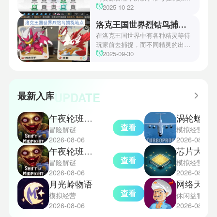
操作和规划能力。游戏里拥有先
2025-10-22
锋、近卫、重装等八大职业干员，
洛克王国世界烈钻鸟捕捉地点
丰富多样的角色体系足以满足不同
战术需求。电表倒转是界园中的核
在洛克王国世界中有各种精灵等待
心挑战之一，玩家需合理利用通宝
玩家前去捕捉，而不同精灵的出现
和特殊钱币进行资源转换。明日方
地点和捕捉方式也各不相同。有少
2025-09-30
舟的玩法既讲求策略，也需要依赖
玩家想知道烈钻鸟的捕捉位置。以
一定运气，新手玩家可以通过本攻
下是小编为大家准备的烈钻鸟的捕
略更好地理解和通关。此外，界园
捉地点攻略，感兴趣的玩家们可以
中的“见字图册”系统也增添了收集
一起来看看吧！
UPDATE
最新入库
乐趣和探索深度，丰富了玩家的游
戏里的体验。
午夜轮班汉化版
涡轮螺旋桨飞行模
查看
冒险解谜
模拟经营
2026-08-06
2026-08-06
午夜轮班恐怖游戏手机版
芯片大亨
查看
冒险解谜
模拟经营
2026-08-06
2026-08-06
月光岭物语
网络天才akin
查看
模拟经营
休闲益智
2026-08-06
2026-08-06