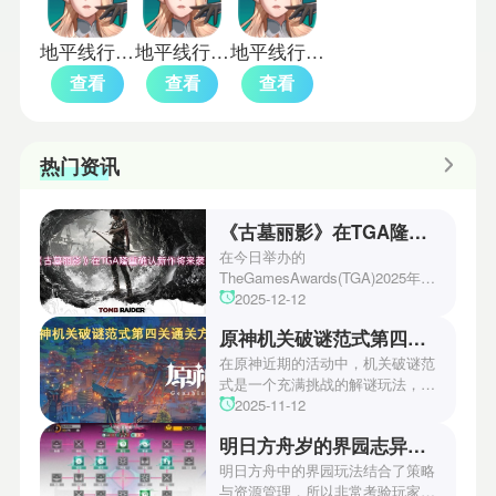
地平线行者手机版
地平线行者韩服
地平线行者国际服
查看
查看
查看
热门资讯
《古墓丽影》在TGA隆重确认新作将来袭！
在今日举办的
TheGamesAwards(TGA)2025年度
游戏颁奖典礼中，古墓丽影系列公
2025-12-12
开了全新作的最新预告片段。这一
原神机关破谜范式第四关通关方法
场资讯让众多玩家们都非常期待！
本次官方也宣布游戏将于2027年登
在原神近期的活动中，机关破谜范
陆PS5、Xbox以及PC平台！有兴
式是一个充满挑战的解谜玩法，其
趣的玩家们可以继续留守鲶鱼网！
中第四关是许多玩家遇到困难的地
2025-11-12
方。本文小编将为玩家们带来详细
明日方舟岁的界园志异攻略
机关破谜范式第四关通关方法，助
玩家们能够顺利通关！有兴趣的玩
明日方舟中的界园玩法结合了策略
家们快来一起看看吧！
与资源管理，所以非常考验玩家的