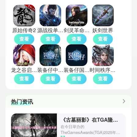
原始传奇2
源战役单机版
剑灵革命国际服
妖剑世界
查看
查看
查看
查看
龙之谷启程手机版
装备仔中文版
装备仔国际服
时间秩序(测试服)
查看
查看
查看
查看
热门资讯
《古墓丽影》在TGA隆重确认新作将来袭！
在今日举办的
TheGamesAwards(TGA)2025年度