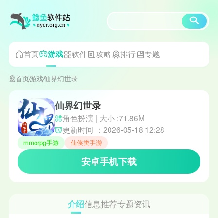
首页
软件
攻略
排行
专题
游戏
首页
游戏
仙界幻世录
仙界幻世录
角色扮演 | 大小 :71.86M
更新时间 ：2026-05-18 12:28
mmorpg手游
仙侠类手游
安卓手机下载
介绍
信息
推荐
专题
资讯