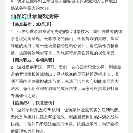
4、玩家在仙界幻世录游戏中能够自由探索庞大的仙界地图，
挑战各种强力的boss。
仙界幻世录游戏测评
【修真新作，3D呈现】
1、仙界幻世录游戏采用先进的3D引擎技术，将仙侠世界的缥
缈意境完美呈现。云雾缭绕的仙山、金碧辉煌的宫殿、幽深
静谧的洞府，每一处场景都经过精心设计。角色动作流畅自
然，技能特效绚丽夺目，为玩家带来身临其境的视觉享受。
【四大职业
，
各领风骚】
2、游戏提供罗汉、灵羽、奕剑、玄心四大职业选择。刚猛霸
道的罗汉擅长近战输出，灵动飘逸的灵羽精通远程攻击，潇
洒不羁的奕剑掌控战场节奏，冰清玉洁的玄心则能施展强大
法术。每个职业都有独特的成长路线，玩家可根据喜好打造
专属修仙之路。
【热血战斗，快意恩仇】
3、游戏采用开放式PK机制，让玩家体验最真实的江湖恩怨。
无论是单挑对决还是帮派混战，都能感受到酣畅淋漓的战斗
快感。丰富的PVP玩法如宗门争霸、跨服战场等，为玩家提
供展现实力的舞台。