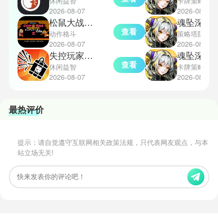
休闲益智
卡牌策略
2026-08-07
2026-08-07
松鼠大战2完整版
魂坠深境
查看
动作格斗
策略塔防
2026-08-07
2026-08-07
失控玩家模拟器安卓版
魂坠深境
查看
休闲益智
卡牌策略
2026-08-07
2026-08-07
最热评价
提示：请自觉遵守互联网相关政策法规，只代表网友观点，与本
站立场无关!