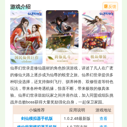
游戏介绍
反馈
仙界幻世录是修仙题材的角色扮演游戏，讲述了凡人在广袤
的修仙大路上逐步成为仙尊的蜕变之旅。仙界幻世录提供多
种职业选择，还支持御剑飞行、驯养神兽、双修悟道等特色
玩法，带来各种奇遇机缘，惊喜不断，带来极致的修真体
验。仙界幻世录鼓励玩家之间并肩作战，加入同盟或组队挑
战并击败boss获得大量奖励强化自身，一起保卫家园。
小编推荐
应用说明
游戏地址
剑仙模拟器手机版
1.0.2.48最新版
查看
修仙世家模拟器手机版
1.0.7官方版
查看