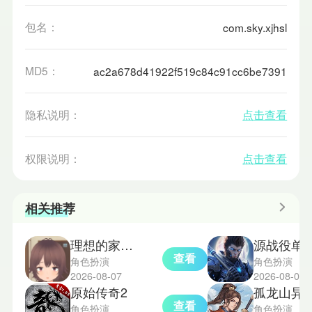
包名：
com.sky.xjhsl
MD5：
ac2a678d41922f519c84c91cc6be7391
隐私说明：
点击查看
权限说明：
点击查看
相关推荐
理想的家里蹲生活正式版
源战役单
查看
角色扮演
角色扮演
2026-08-07
2026-08-07
原始传奇2
孤龙山异
查看
角色扮演
角色扮演