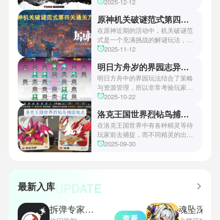
游戏颁奖典礼中，古墓丽影系列公
2025-12-12
开了全新作的最新预告片段。这一
原神机关破谜范式第四关通关方法
场资讯让众多玩家们都非常期待！
本次官方也宣布游戏将于2027年登
在原神近期的活动中，机关破谜范
陆PS5、Xbox以及PC平台！有兴
式是一个充满挑战的解谜玩法，其
趣的玩家们可以继续留守鲶鱼网！
中第四关是许多玩家遇到困难的地
2025-11-12
方。本文小编将为玩家们带来详细
明日方舟岁的界园志异攻略
机关破谜范式第四关通关方法，助
玩家们能够顺利通关！有兴趣的玩
明日方舟中的界园玩法结合了策略
家们快来一起看看吧！
与资源管理，所以非常考验玩家的
操作和规划能力。游戏里拥有先
2025-10-22
锋、近卫、重装等八大职业干员，
洛克王国世界烈钻鸟捕捉地点
丰富多样的角色体系足以满足不同
战术需求。电表倒转是界园中的核
在洛克王国世界中有各种精灵等待
心挑战之一，玩家需合理利用通宝
玩家前去捕捉，而不同精灵的出现
和特殊钱币进行资源转换。明日方
地点和捕捉方式也各不相同。有少
2025-09-30
舟的玩法既讲求策略，也需要依赖
玩家想知道烈钻鸟的捕捉位置。以
一定运气，新手玩家可以通过本攻
下是小编为大家准备的烈钻鸟的捕
略更好地理解和通关。此外，界园
捉地点攻略，感兴趣的玩家们可以
中的“见字图册”系统也增添了收集
一起来看看吧！
UPDATE
最新入库
乐趣和探索深度，丰富了玩家的游
戏里的体验。
拆弹专家双人版
魂坠深境
查看