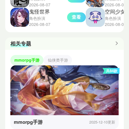
2026-08-07
2026-08-07
鬼怪世界
空间少女综合
查看
角色扮演
角色扮演
2026-08-07
2026-08-07
相关专题
mmorpg手游
仙侠类手游
共84款
mmorpg手游
2025-12-10更新