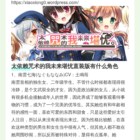
https://xiaoxiong0.wordpress.com/
太依赖咒术的我未来堪忧直装版有什么角色
1、南雲七海(なぐもななみ)CV：土鳴苺
南雲首相的独生女。二年级学生。不管什么时候都表现得很
冷静，是个文武双全的才女。因为是政治家的女儿，从小就
有很多机会接触成年人的世界，因此养成了能够客观看待事
物的习惯，成为了一个完美的优等生。其实她也有和年龄相
符的感性一面，喜欢可爱的东西和甜食，只是这些爱好太引
人注目，所以从来没有表现出来过。因为性格比较酷，在喜
欢这种类型的男生和女生当中很有人气，但其他人都不敢在
她周围吵闹，所以反而被特殊对待，显得有点孤单。她