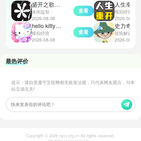
盛开之歌完整版
人生幸运岛重
查看
休闲益智
模拟经营
2026-08-08
2026-08-08
hello kitty world2中文版
史力奇奇遇记
查看
模拟经营
冒险解谜
2026-08-08
2026-08-08
最热评价
提示：请自觉遵守互联网相关政策法规，只代表网友观点，与本
站立场无关!
Copyright © 2026 nycr.org.cn All rights reserved.