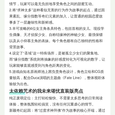
情节，玩家可以毫无负担地享受角色之间的甜蜜互动。
2.将“求神太多”这种看似无害的行为作为故事的起点，通过因
果紊乱、缘分指数等奇幻元素的加入，让普通的校园恋爱故
事多了一层趣味性和新鲜感。
3.丰可攻略的6位女主角各具特色，包括首相的女儿、现役学
生偶像、天才侦探少女、自称结缘神的神秘少女、最强保镖
以及从小仰慕主角的表妹。每个角色都有自己独特的性格和
背景故事。
4.设定了“圣域”这一特殊场所，是被孤立少女们的聚集地。
而“缘分指数”系统则将抽象的好感度转化为可视化的数字，让
玩家能够直观感受到与角色距离的变化。
5.游戏由知名原画师池上茜负责角色设计，角色立绘和CG质
量较高，配合Duca演唱的主题曲《Fate Line》，整体视听体
验较为出色。
太依赖咒术的我未来堪忧直装版亮点
纯正废萌定位：主打轻松愉快、不需要太多思考的日常阅读
体验，整体氛围轻松搞笑，没有任何沉重虐心的情节。
新颖奇幻起因：将“过度求神拜佛”作为故事的核心开端，通过