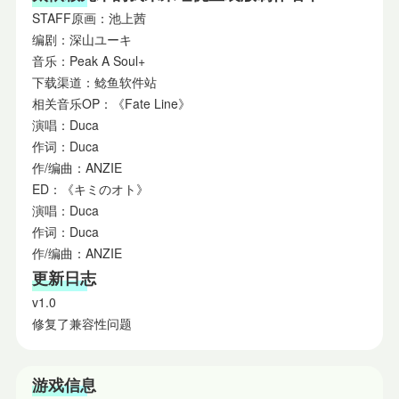
STAFF原画：池上茜
编剧：深山ユーキ
音乐：Peak A Soul+
下载渠道：鲶鱼软件站
相关音乐OP：《Fate Line》
演唱：Duca
作词：Duca
作/编曲：ANZIE
ED：《キミのオト》
演唱：Duca
作词：Duca
作/编曲：ANZIE
更新日志
v1.0
修复了兼容性问题
游戏信息