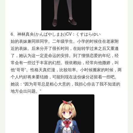
6、神林真央(かんばやしまお)CV：くすはらゆい
始的表妹兼同班同学。二年级学生。小学的时候住在老家附
近的表妹。后来分开了很长时间，在始转学过来之后又重逢
了，她认为这一定是命运的安排。到了憧憬恋爱的年纪，经
常会有一些过于丰富的幻想。很依赖始，经常向他撒娇，叫
他“哥哥”。性格天真烂漫，比较坦率。小时候搬家的时候，两
个人约好将来要结婚，可能到现在这份缘分还留着一些吧。
她说：“因为哥哥总是粗心大意的，我担心你去了我不知道的
地方会出问题。”