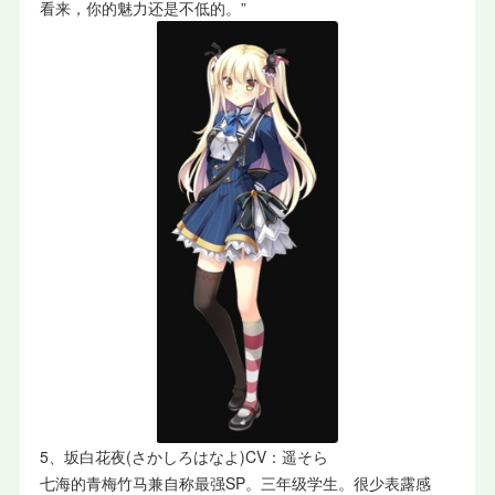
看来，你的魅力还是不低的。”
5、坂白花夜(さかしろはなよ)CV：遥そら
七海的青梅竹马兼自称最强SP。三年级学生。很少表露感