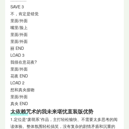
SAVE 3
不，肯定是错觉
里面/外面
嘴里/脸上
里面/外面
里面/外面
丽 END
LOAD 3
我很在意花夜?
里面/外面
花夜 END
LOAD 2
想和真央接吻
里面/外面
真央 END
太依赖咒术的我未来堪忧直装版优势
1.定位是“废萌系”作品，主打轻松愉快、不需要太多思考的阅
读体验。整体氛围轻松搞笑，没有复杂的剧情矛盾和沉重的