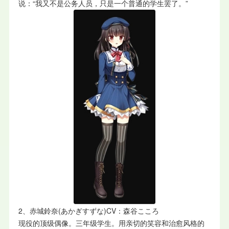
说：“我又不是公务人员，只是一个普通的学生罢了。”
2、赤城鈴奈(あかぎすずな)CV：森谷こころ
现役的顶级偶像。三年级学生。用亲切的笑容和治愈风格的