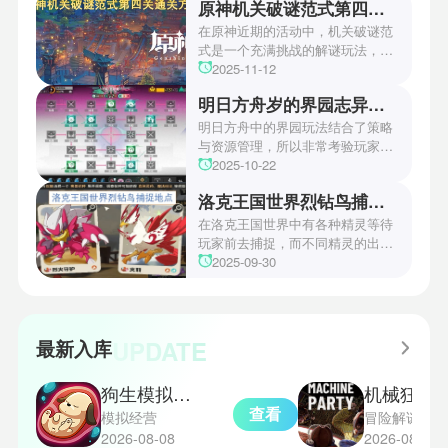
原神机关破谜范式第四关通关方法
场资讯让众多玩家们都非常期待！
本次官方也宣布游戏将于2027年登
在原神近期的活动中，机关破谜范
陆PS5、Xbox以及PC平台！有兴
式是一个充满挑战的解谜玩法，其
趣的玩家们可以继续留守鲶鱼网！
中第四关是许多玩家遇到困难的地
2025-11-12
方。本文小编将为玩家们带来详细
明日方舟岁的界园志异攻略
机关破谜范式第四关通关方法，助
玩家们能够顺利通关！有兴趣的玩
明日方舟中的界园玩法结合了策略
家们快来一起看看吧！
与资源管理，所以非常考验玩家的
操作和规划能力。游戏里拥有先
2025-10-22
锋、近卫、重装等八大职业干员，
洛克王国世界烈钻鸟捕捉地点
丰富多样的角色体系足以满足不同
战术需求。电表倒转是界园中的核
在洛克王国世界中有各种精灵等待
心挑战之一，玩家需合理利用通宝
玩家前去捕捉，而不同精灵的出现
和特殊钱币进行资源转换。明日方
地点和捕捉方式也各不相同。有少
2025-09-30
舟的玩法既讲求策略，也需要依赖
玩家想知道烈钻鸟的捕捉位置。以
一定运气，新手玩家可以通过本攻
下是小编为大家准备的烈钻鸟的捕
略更好地理解和通关。此外，界园
捉地点攻略，感兴趣的玩家们可以
中的“见字图册”系统也增添了收集
一起来看看吧！
UPDATE
最新入库
乐趣和探索深度，丰富了玩家的游
戏里的体验。
狗生模拟器中文版
机械狂欢
查看
模拟经营
冒险解谜
2026-08-08
2026-08-08