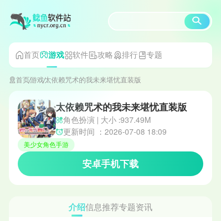
首页
软件
攻略
排行
专题
游戏
首页
游戏
太依赖咒术的我未来堪忧直装版
太依赖咒术的我未来堪忧直装版
角色扮演 | 大小 :937.49M
更新时间 ：2026-07-08 18:09
美少女角色手游
安卓手机下载
介绍
信息
推荐
专题
资讯