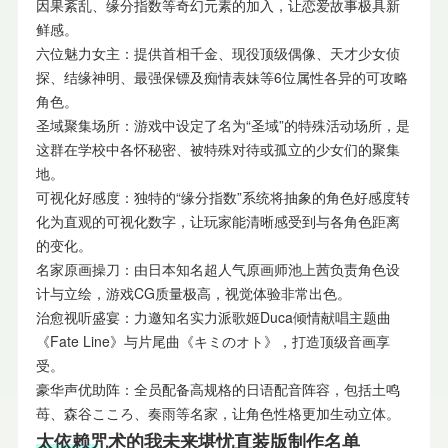
因果紊乱、缘分指数等奇幻元素的加入，让恋爱故事极具新
鲜感。
六位魅力女主：提供首相千金、现役顶级偶像、天才少女侦
探、结缘神明、最强保镖及痴情表妹等6位属性各异的可攻略
角色。
圣域聚集场所：游戏中设定了名为“圣域”的特殊活动场所，是
这群在学校中各怀秘密、被特殊对待或孤立的少女们的聚集
地。
可视化好感度：独特的“缘分指数”系统将抽象的角色好感度转
化为直观的可视化数字，让玩家能清晰感受到与各角色距离
的变化。
名家原画操刀：由日本知名超人气原画师池上茜负责角色设
计与立绘，游戏CG质量极高，视觉体验非常出色。
治愈视听盛宴：力邀知名实力派歌姬Duca倾情献唱主题曲
《Fate Line》与片尾曲《キミのオト》，打造顶级音画享
受。
豪华声优助阵：全员配备高规格的日语配音阵容，包括土鸣
苺、森谷こころ、奏雨等名家，让角色性格更加生动立体。
太依赖咒术的我未来堪忧直装版制作名单