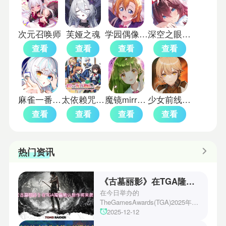
次元召唤师
芙娅之魂
学园偶像祭2全明星
深空之眼小米版
查看
查看
查看
查看
麻雀一番街中文版
太依赖咒术的我未来堪忧直装版
魔镜mirror手机版
少女前线2追放国际服
查看
查看
查看
查看
热门资讯
《古墓丽影》在TGA隆重确认新作将来袭！
在今日举办的
TheGamesAwards(TGA)2025年度
游戏颁奖典礼中，古墓丽影系列公
2025-12-12
开了全新作的最新预告片段。这一