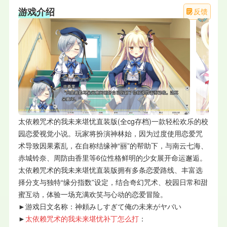
游戏介绍
反馈
太依赖咒术的我未来堪忧直装版(全cg存档)一款轻松欢乐的校
园恋爱视觉小说。玩家将扮演神林始，因为过度使用恋爱咒
术导致因果紊乱，在自称结缘神“丽”的帮助下，与南云七海、
赤城铃奈、周防由香里等6位性格鲜明的少女展开命运邂逅。
太依赖咒术的我未来堪忧直装版拥有多条恋爱路线、丰富选
择分支与独特“缘分指数”设定，结合奇幻咒术、校园日常和甜
蜜互动，体验一场充满欢笑与心动的恋爱冒险。
►游戏日文名称：神頼みしすぎて俺の未来がヤバい
►
太依赖咒术的我未来堪忧补丁怎么打
：