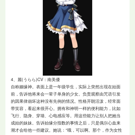
4、麗(うらら)CV：南美優
自称姻缘神。表面上是一年级学生，实际上突然出现在始面
前，告诉他将来会一辈子单身的少女。负责观察由咒语引发
的因果律崩坏这种没有先例的情况。性格开朗活泼，经常面
带笑容，看起来很开心。拥有和神明一样的便利能力，比如
飞行、隐身、穿墙、心电感应等。用这些能力让别人把她当
成始的妹妹。告诉始缘分指数的事情之后，只是偶尔心血来
潮才会给他一些建议。她说：“哦，可以啊。那个，作为女性