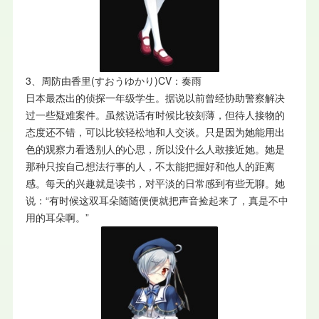
3、周防由香里(すおうゆかり)CV：奏雨
日本最杰出的侦探一年级学生。据说以前曾经协助警察解决
过一些疑难案件。虽然说话有时候比较刻薄，但待人接物的
态度还不错，可以比较轻松地和人交谈。只是因为她能用出
色的观察力看透别人的心思，所以没什么人敢接近她。她是
那种只按自己想法行事的人，不太能把握好和他人的距离
感。每天的兴趣就是读书，对平淡的日常感到有些无聊。她
说：“有时候这双耳朵随随便便就把声音捡起来了，真是不中
用的耳朵啊。”