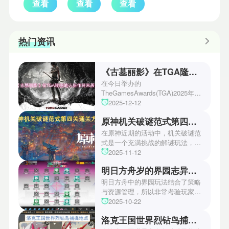
查看
查看
查看
热门资讯
《古墓丽影》在TGA隆重确认新作将来袭！
在今日举办的
TheGamesAwards(TGA)2025年度
游戏颁奖典礼中，古墓丽影系列公
2025-12-12
开了全新作的最新预告片段。这一
原神机关破谜范式第四关通关方法
场资讯让众多玩家们都非常期待！
本次官方也宣布游戏将于2027年登
在原神近期的活动中，机关破谜范
陆PS5、Xbox以及PC平台！有兴
式是一个充满挑战的解谜玩法，其
趣的玩家们可以继续留守鲶鱼网！
中第四关是许多玩家遇到困难的地
2025-11-12
方。本文小编将为玩家们带来详细
明日方舟岁的界园志异攻略
机关破谜范式第四关通关方法，助
玩家们能够顺利通关！有兴趣的玩
明日方舟中的界园玩法结合了策略
家们快来一起看看吧！
与资源管理，所以非常考验玩家的
操作和规划能力。游戏里拥有先
2025-10-22
锋、近卫、重装等八大职业干员，
洛克王国世界烈钻鸟捕捉地点
丰富多样的角色体系足以满足不同