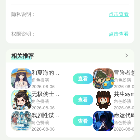
隐私说明：
点击查看
权限说明：
点击查看
相关推荐
和夏海的暑假
冒险者总
查看
角色扮演
角色扮演
2026-08-06
2026-08-06
无极侠士手机版
共生symbios
查看
角色扮演
角色扮演
2026-08-06
2026-08-06
戏剧性谋杀游戏完整版
命运代码侵入
查看
角色扮演
角色扮演
2026-08-06
2026-08-05