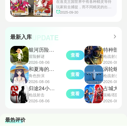
战术需求。电表倒转是界园中的核
在洛克王国世界中有各种精灵等待
心挑战之一，玩家需合理利用通宝
玩家前去捕捉，而不同精灵的出现
和特殊钱币进行资源转换。明日方
地点和捕捉方式也各不相同。有少
2025-09-30
舟的玩法既讲求策略，也需要依赖
玩家想知道烈钻鸟的捕捉位置。以
一定运气，新手玩家可以通过本攻
下是小编为大家准备的烈钻鸟的捕
略更好地理解和通关。此外，界园
捉地点攻略，感兴趣的玩家们可以
中的“见字图册”系统也增添了收集
一起来看看吧！
UPDATE
最新入库
乐趣和探索深度，丰富了玩家的游
戏里的体验。
银河历险记1安卓版
特种部队小组2直
查看
冒险解谜
枪战射击
2026-08-06
2026-08-06
和夏海的暑假
涡轮螺旋桨飞行模
查看
角色扮演
枪战射击
2026-08-06
2026-08-06
归途24小时免费版
占城大师
查看
枪战射击
策略塔防
2026-08-06
2026-08-06
最热评价