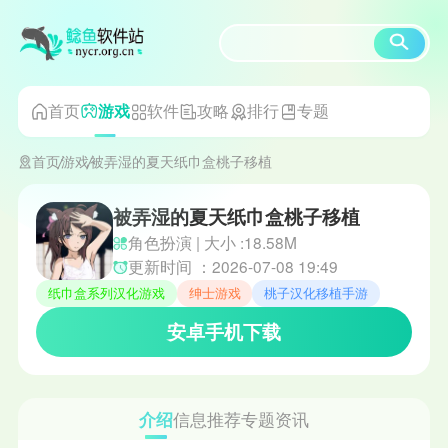
首页
软件
攻略
排行
专题
游戏
首页
游戏
被弄湿的夏天纸巾盒桃子移植
被弄湿的夏天纸巾盒桃子移植
角色扮演 | 大小 :18.58M
更新时间 ：2026-07-08 19:49
纸巾盒系列汉化游戏
绅士游戏
桃子汉化移植手游
安卓手机下载
介绍
信息
推荐
专题
资讯